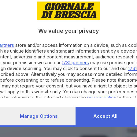
strumento quotidiano di co
civico.
SCOPRI DI PI
We value your privacy
artners
store and/or access information on a device, such as co
h as unique identifiers and standard information sent by a device
RIPRODU
ontent, advertising and content measurement, audience research 
h your permission we and our
1731 partners
may use precise geolo
ough device scanning. You may click to consent to our and our
1731
speleologia
Ottavia Piana
cribed above. Alternatively you may access more detailed infor
before consenting or to refuse consenting. Please note that som
 may not require your consent, but you have a right to object to 
will apply to this website only. You can change your preferences 
e by returning to this site and clicking the
privacy policy
button at
Manage Options
Accept All
Can