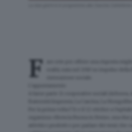
La due giorni è in programma alla Cascina Cattafame 
F
are rete per offrire una risposta migli
realtà, nata nel 2010 su impulso del
ristorazione sociale
.
L’appuntamento
A farne parte 11 cooperative sociali (Arborea,
Fraternità Impronta, La Cascina, La Mongolfier
Per la prima volta l’11 e il 12 ottobre a Ospital
organizza
«Brescia Buona in Festa», una due g
attività e prodotti e per parlare dei temi che c