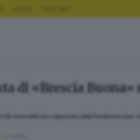
RT
CULTURA
FOTO E VIDEO
esta di «Brescia Buona» 
il Cfp Zanardelli ed è supportata dalla Fondazione Asm: «L
2
' di lettura