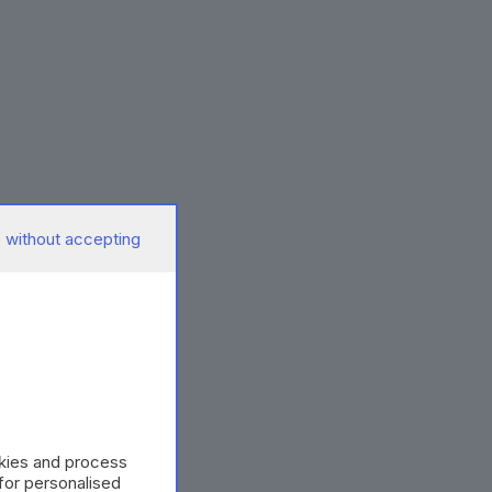
 without accepting
okies and process
 for personalised