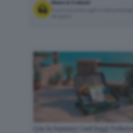
News in 5 minuti
Cosa è successo oggi? A metà pomeriggio 
del giorno.
Con la Summer Card leggi l’edizi