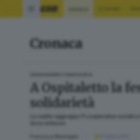
CRONACA
ECONOMIA
SPO
Cronaca
CRONACA
SEBINO E FRANCIACORTA
A Ospitaletto la f
solidarietà
La realtà raggruppa 11 cooperative sociali e 
terzo settore»
Francesca Marmaglio
01 ottobre 2024