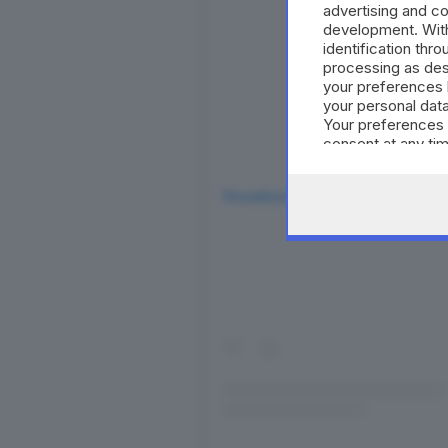
advertising and c
development. Wit
identification thr
processing as des
your preferences 
your personal data
Your preferences 
consent at any tim
the webpage.
Visualizza questo post su Insta