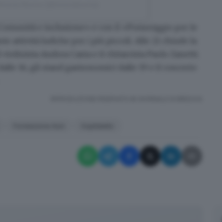
 Brescia Buona (@bresciabuona)
«Comunità e inclusione» e con il «Pomeriggio per le
nte attività ludiche per i più piccoli. Alle 21 chiude la
violinista Andrea Casta e il chitarrista Paolo Zanetti.
dalle 16, gli stand gastronomici dalle 19 e il concerto
RIPRODUZIONE RISERVATA © GIORNALE DI BRESCIA
Fondazione Asm
Ospitaletto