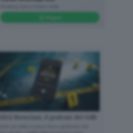
Breaking news in tempo reale
Seguici
litti Bresciani, il podcast del GdB
randi casi della cronaca nera e giudiziaria che
no varcato i confini della provincia e sono