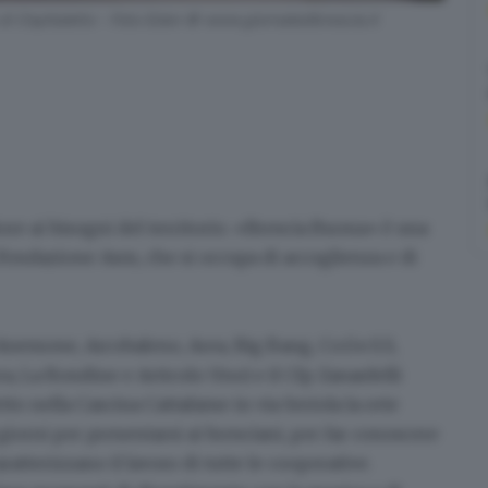
di Ospitaletto - Foto Eden © www.giornaledibrescia.it
ore ai bisogni del territorio.
«Brescia Buona»
è una
la Fondazione Asm, che
si occupa di accoglienza e di
 Anemone, Arcobaleno, Area, Big Bang, Co.Ge.S.S,
a, La Rondine e Articolo Uno) e il Cfp Zanardelli
etto nella Cascina Cattafame in via Seriola la rete
iorni per presentarsi ai bresciani
, per far conoscere
aratterizzano il lavoro di tutte le cooperative.