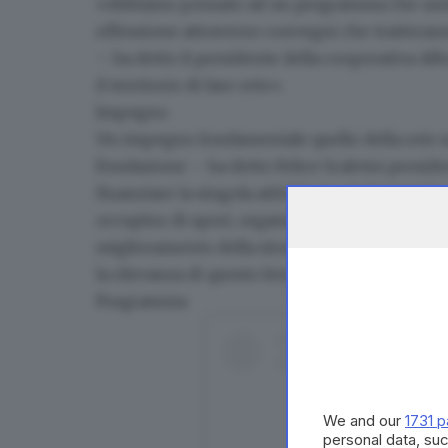
«Abbiamo pensato ad un programma che un
riflessione
attraverso convegni che tratteranno 
– ha detto il presidente della cooperativa A
il territorio di fare rete».
Impegno
Un impegno fondamentale quello della rete s
Fondazione – ha detto Felice Scalvini presid
finanziare la singola attività, ma
rinforzare le
occupino di sport, organizzazione e imprendito
miglioramento della struttura interna. Questa
la rilevanza di questo fenomeno».
Programma
We and our
1731 p
personal data, suc