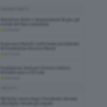
SUGGERITI PER TE
Maratone d’arte e degustazioni di gin: gli
eventi del fine settimana
27.09.2024
Francesca Bazoli confermata presidente
di Fondazione Brescia Musei
03.07.2024
Fondazione Asm per il terzo settore:
850mila euro a 152 enti
08.06.2025
I PIÙ LETTI
Michela, morta dopo l’incidente davanti
alla figlia: donati gli organi