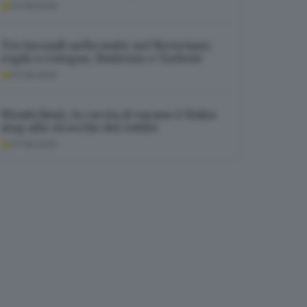
07.08.2026
Tre incendi nella notte nel Bresciano:
roghi a Cologne, Botticino e Torbole
07.08.2026
Montichiari, la caccia al varano è finita:
stop alle ricerche del rettile
07.08.2026