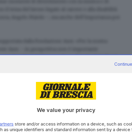
isse
momenti di divertimento
con la musica e di
il tema del lavoro legato al carcere e alla disabilità
lborea, Angelo Maiolo –, ma anche dell’importanza per
upportata dalla Fondazione Asm: «Per la nostra
ente Asm – in prospettiva non è importante
 organizzazioni del terzo settore
, di tutti i tipi, che si
Continue
ria sociale, perché il loro sviluppo è legato al
 festa è fondamentale per far conoscere al territorio
We value your privacy
artners
store and/or access information on a device, such as co
h as unique identifiers and standard information sent by a device