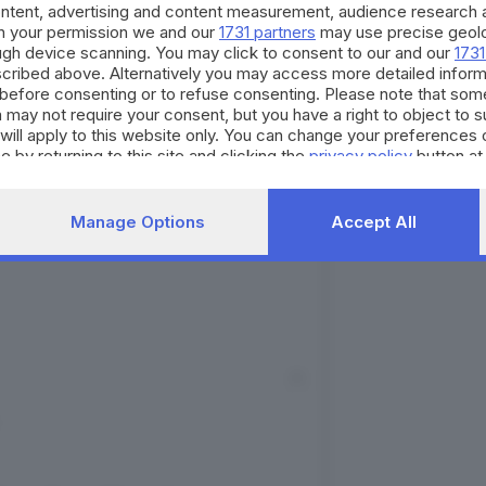
ontent, advertising and content measurement, audience research 
h your permission we and our
1731 partners
may use precise geolo
ough device scanning. You may click to consent to our and our
1731
cribed above. Alternatively you may access more detailed infor
before consenting or to refuse consenting. Please note that som
 may not require your consent, but you have a right to object to 
will apply to this website only. You can change your preferences 
e by returning to this site and clicking the
privacy policy
button at
gram
Manage Options
Accept All