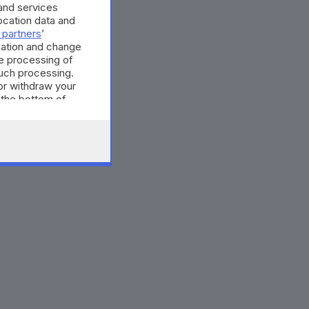
and services
cation data and
 partners
’
mation and change
e processing of
such processing.
or withdraw your
 the bottom of