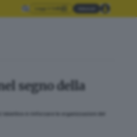
Leggi il GdB
Abbonati
nel segno della
’obiettivo è rinforzare le organizzazioni del