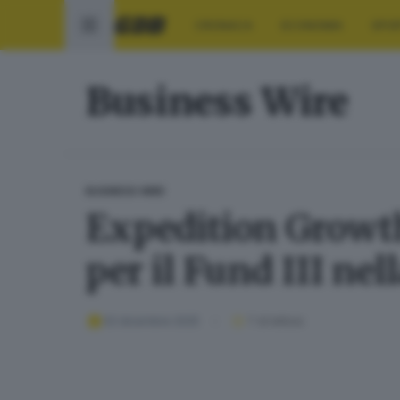
CRONACA
ECONOMIA
SPO
Business Wire
BUSINESS WIRE
Expedition Growth 
per il Fund III ne
02 dicembre 2025
1
' di lettura