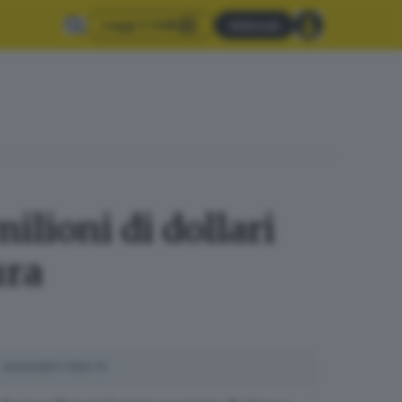
Leggi il GdB
Abbonati
ilioni di dollari
ura
SUGGERITI PER TE