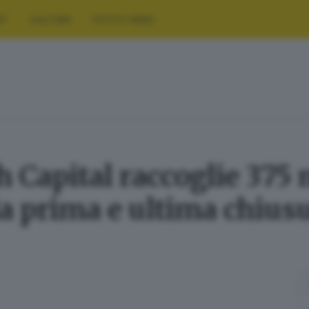
RT
CULTURA
FOTO E VIDEO
Capital raccoglie 375 m
lla prima e ultima chius