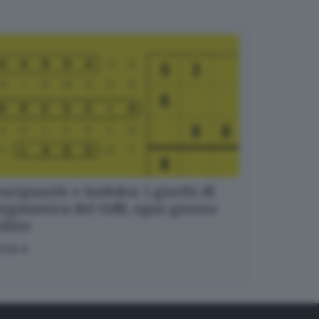
ucipuzzle e Sudoku: i giochi di
igmistica del GdB, ogni giorno
nline
OCA