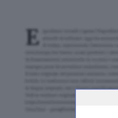
E
xpedition Growth Capital
(“Expedition
aziende di software, oggi ha annuncia
di dollari, mantenendo l'attenzione s
tutta Europa che hanno creato prodotti e cliente
di finanziamento sottoscritto in eccesso è st
impegni presi da investitori statunitensi, comp
Il testo originale del presente annuncio, redat
fa fede. Le traduzioni sono offerte unicament
in lingua originale, che è l'unico giuridicamen
Vedi la versione originale su businesswire.co
https://www.businesswire.com/news/home/20
Gina Dyce -
gina@burlington.cc