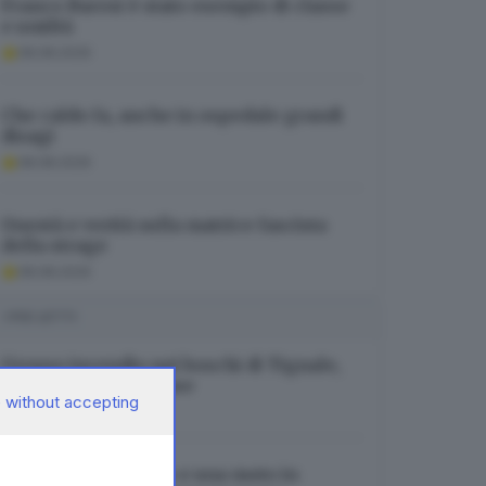
Franco Baresi è stato esempio di classe
e umiltà
08.08.2026
Che caldo fa, anche in ospedale grandi
disagi
08.08.2026
Onestà e verità sulla matrice fascista
della strage
08.08.2026
I PIÙ LETTI
Grosso incendio nei boschi di Tignale,
evacuate diverse case
 without accepting
07.08.2026
Schianto tra un’auto e una moto in