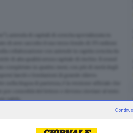
”), azienda di capitali di crescita specializzata in
to di aver raccolto il suo terzo fondo di 375 milioni
ulla collaborazione con aziende in rapida crescita da
le di alta qualità senza capitale di rischio. Il round
ato completato in quattro mesi, con più di metà degli
resi lasciti e fondazioni di grande rilievo.
to nella lingua di partenza, è la versione ufficiale che
e per comodità del lettore e devono rinviare al testo
te valido.
m:
Continue
251202103050/it/