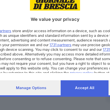
cui al presente comunicato stampa sono a cura di
We value your privacy
RIPRODUZIONE RISERVATA © GIORNALE DI BRESCIA
artners
store and/or access information on a device, such as co
h as unique identifiers and standard information sent by a device
ontent, advertising and content measurement, audience research 
h your permission we and our
1731 partners
may use precise geolo
ough device scanning. You may click to consent to our and our
1731
cribed above. Alternatively you may access more detailed infor
before consenting or to refuse consenting. Please note that som
 may not require your consent, but you have a right to object to 
will apply to this website only. You can change your preferences 
e by returning to this site and clicking the
privacy policy
button at
Manage Options
Accept All