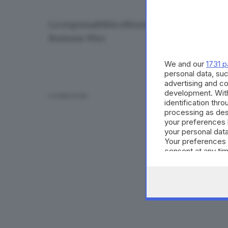
La responsabilità editoriale e i contenuti di 
Business Wire
We and our
1731 p
personal data, suc
advertising and c
development. Wit
CONDIVIDI
identification thr
processing as des
your preferences 
your personal data
Your preferences 
consent at any tim
the webpage.