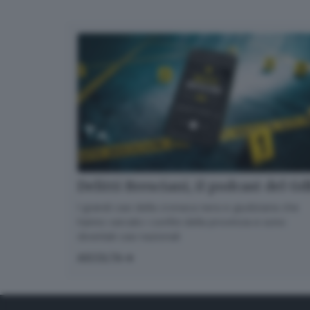
Delitti Bresciani, il podcast del G
I grandi casi della cronaca nera e giudiziaria che
hanno varcato i confini della provincia e sono
diventati casi nazionali
ASCOLTA