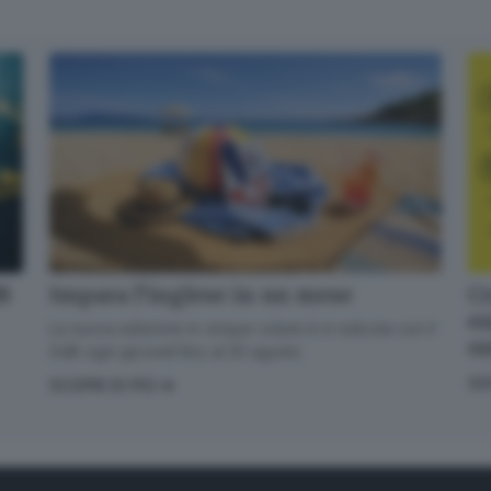
dB
Cr
Impara l’inglese in un mese
en
La nuova edizione in cinque volumi è in edicola con il
o
GdB ogni giovedì fino al 20 agosto
GI
SCOPRI DI PIÙ