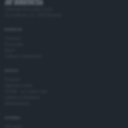
Editoriale Bresciana S.p.A.
Via Solferino 22, 25121 Brescia
RUBRICHE
Cronaca
Economia
Sport
Cultura e Spettacoli
SERVIZI
Podcast
Agenda eventi
ZOOM - Le vostre foto
Lettere al direttore
Abbonamenti
AZIENDA
Chi siamo