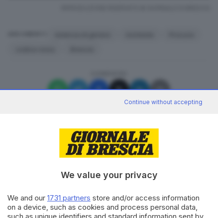
RIPRODUZIONE RISERVATA © GIORNALE DI BRESCIA
violenza di genere
inchieste
Procura
ARGOMENTI
codice rosso
Brescia
CONDIVIDI
Continue without accepting
Canale WhatsApp GDB
We value your privacy
Breaking news in tempo reale
Seguici
We and our
1731 partners
store and/or access information
on a device, such as cookies and process personal data,
such as unique identifiers and standard information sent by