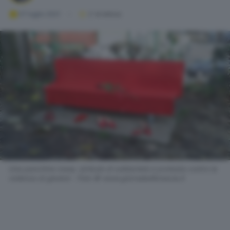
07 luglio 2021
2
' di lettura
Una panchina rossa, simbolo di solidarietà e protesta contro la
violenza di genere - Foto © www.giornaledibrescia.it