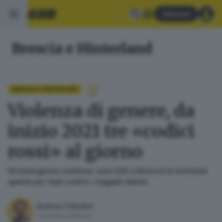
Abbonati
Brescia e Hinterland
BRESCIA E HINTERLAND
Violenza di genere, da
inizio 2021 tre «codici
rossi» al giorno
Un'emergenza continua: sono 542 a Brescia le inchieste
aperte per reati contro i soggetti deboli
Andrea Cittadini
Vicecaporedattore