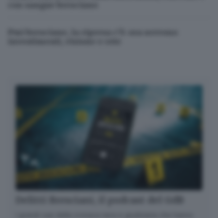
con sangue bresciano
Pmi bresciane, la ripresa c’è: ora servono
investimenti, visione e rete
Delitti Bresciani, il podcast del GdB
I grandi casi della cronaca nera e giudiziaria che hanno