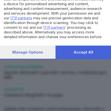
a device for personalised advertising and content,
advertising and content measurement, audience research
and services development. With your permission we and
Suggeriti per te
our
1731 partners
may use precise geolocation data and
identification through device scanning. You may click to
LO SFOGO
consent to our and our
1731 partners
’ processing as
L’inclusione negata al centro estivo
described above. Alternatively you may access more
detailed information and change your preferences before
consenting or to refuse consenting. Please note that some
SCONTRI
processing of your personal data may not require your
Tav, ascoltare i territori e isolare la
consent, but you have a right to object to such processing.
Manage Options
Accept All
Your preferences will apply to this website only. You can
violenza
change your preferences or withdraw your consent at any
time by returning to this site and clicking the
privacy policy
CONDIZIONI INUMANE
button at the bottom of the webpage.
Agenti, detenuti e parenti: carcere, condanna per
tutti
DISSERVIZI
Contatori sbagliati e io pago
Saluta Gut, sciatrice anticonformista, vincente e