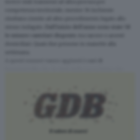
invece stati trasmessi ad altra procura per
competenza territoriale, mentre 36 inchieste
risultano riunite ad altro procedimento legato allo
stesso indagato.
Dall'inizio dell'anno sono state 58
le misure cautelari disposte
, tra carcere o arresti
domiciliari. Quasi due persone in manette alla
settimana.
A questi numeri vanno aggiunti
i casi di
femminicidio
che, in virtù della nuova legge che
vieta riti alternativi al dibattimento, vengono
celebrati davanti alla Corte d’Assise. L’ultimo processo
concluso - con l’ergastolo - è quello nei confronti di
Andrea Pavarini
, l’assassino di Francesca Fantoni.
Prima ancora, a dicembre, il caso di
Antonio Gozzini
,
assolto per l’omicidio della moglie Cristina Maioli
per vizio di mente dovuto alla patologia del delirio di
gelosia. In queste settimane è in corso il processo a