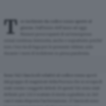
T
re inchieste da codice rosso aperte al
giorno.
Dall'inizio dell’anno ad oggi.
Numeri preoccupanti di un'emergenza
ormai continua. Interrotta, anche e soprattutto perché
non c'era via di fuga per le presunte vittime, solo
durante i mesi di lockdown in piena pandemia.
Sono 542 i fascicoli relativi al codice rosso
aperti
dal gruppo di magistrati della Procura che si occupa di
reati contro i soggetti deboli. Di questi 524 sono stati
definiti: per 221 è scattato il rinvio a giudizio, in 240
casi è stata disposta l'archiviazione, 27 fascicoli sono