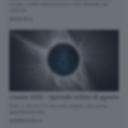
varcato i confini della provincia e sono diventati casi
nazionali
ASCOLTA
Cosmo 2050 - Speciale eclissi di agosto
Dove, a che ora e in che modo seguire i due grandi
appuntamenti estivi.
SCOPRI DI PIÙ