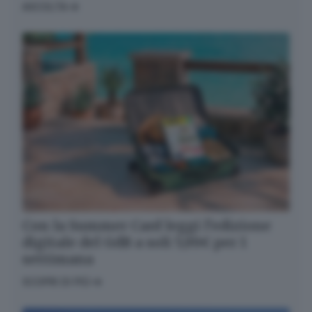
ASCOLTA
Con la Summer Card leggi l’edizione
digitale del GdB a soli 5,99€ per 1
settimana
SCOPRI DI PIÙ