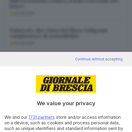
Baita in fiamme a Darfo, evitato l’incendio del
bosco
09.08.2026
Palazzolo, due classi del Mura-Galignani
campionesse di sostenibilità
09.08.2026
Continue without accepting
Tuafesta, il «Booking degli eventi» ideato a
Brescia
09.08.2026
We value your privacy
Canale WhatsApp GDB
We and our
1731 partners
store and/or access information
Breaking news in tempo reale
on a device, such as cookies and process personal data,
such as unique identifiers and standard information sent by