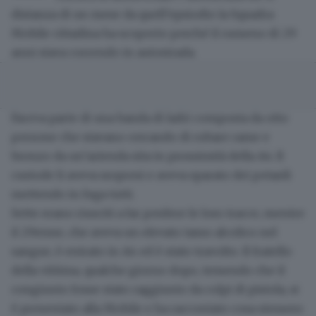
distanza di un mese da quell’epsiodio la Squadra
Mobile cittadina ha scoperto perché il rumeno di 29
anni stava correndo in autostrada.
Faceva parte di una banda di ladri composta da otto
persone che stavano cercando di rubare rame e
bronzo da un’azienda sita in prossimità della A4. Il
custode li aveva sropresi e aveva sparato dei petardi
mettendo in fuga tutti.
Sette erano riusciti a far perdere le loro tracce, mentre
il 29enne, che aveva un elevato tasso alcolico nel
sangue, è entrato in A4 ed è stato travolto. Il fratello
della vittima, qualche giorno dopo, temendo che il
congiunto fosse stato raggiunto da colpi di pistola, si
è presentato alla Mobile e ha raccontato cosa stessero