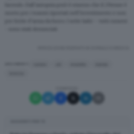
facendo. Dall’autopsia però è emerso che il 29enne è
morto per i traumi riportati nell’investimento e non
per ferite d’arma da fuoco. I sette ladri – tutti rumeni
- sono stati denunciati
RIPRODUZIONE RISERVATA © GIORNALE DI BRESCIA
rumeni
a4
investito
banda
ARGOMENTI
brescia
CONDIVIDI
SUGGERITI PER TE