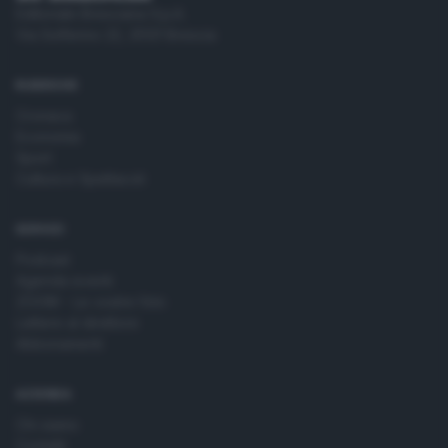
Editoriale Bresciana S.p.A.
Via Solferino 22, 25121 Brescia
RUBRICHE
Cronaca
Economia
Sport
Cultura e Spettacoli
SERVIZI
Podcast
Agenda eventi
ZOOM - Le vostre foto
Lettere al direttore
Abbonamenti
AZIENDA
Chi siamo
Contatti