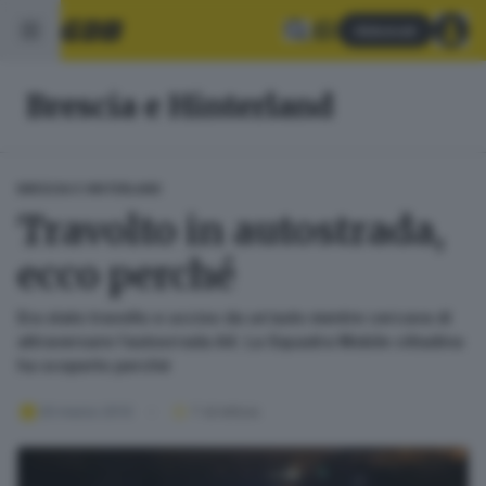
Abbonati
Brescia e Hinterland
BRESCIA E HINTERLAND
Travolto in autostrada,
ecco perché
Era stato travolto e ucciso da un’auto mentre cercava di
attraversare l’autosrrada A4. La Squadra Mobile cittadina
ha scoperto perché
20 marzo 2013
1
' di lettura