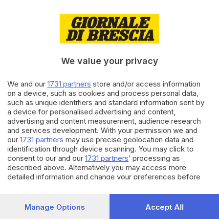
Buongiorno Brescia
La newsletter del mattino, per iniziare la
giornata sapendo che aria tira in città,
provincia e non solo.
Iscriviti
We value your privacy
RIPRODUZIONE RISERVATA © GIORNALE DI BRESCIA
We and our
1731 partners
store and/or access information
on a device, such as cookies and process personal data,
such as unique identifiers and standard information sent by
Dante Alighieri
Brescia
divulgazione
ARGOMENTI
a device for personalised advertising and content,
città
SicComeDante
ks1
Brescia
advertising and content measurement, audience research
and services development. With your permission we and
our
1731 partners
may use precise geolocation data and
CONDIVIDI
identification through device scanning. You may click to
consent to our and our
1731 partners
’ processing as
described above. Alternatively you may access more
detailed information and change your preferences before
consenting or to refuse consenting. Please note that some
processing of your personal data may not require your
SUGGERITI PER TE
consent, but you have a right to object to such processing.
Manage Options
Accept All
Your preferences will apply to this website only. You can
✕