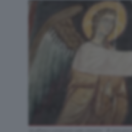
Un affresco conservato nella chiesetta - © www.giorna