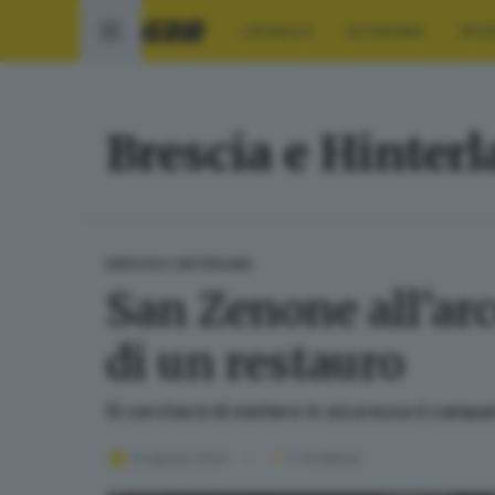
CRONACA
ECONOMIA
SPO
Brescia e Hinter
BRESCIA E HINTERLAND
San Zenone all’arc
di un restauro
Si cercherà di mettere in sicurezza il campani
13 agosto 2023
2
' di lettura