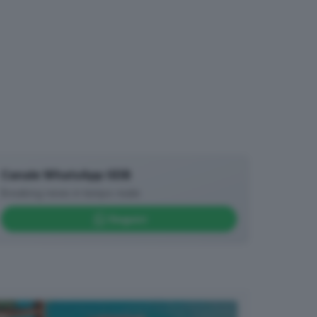
Canale WhatsApp GDB
Breaking news in tempo reale
Seguici