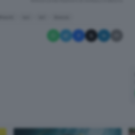
RIPRODUZIONE RISERVATA © GIORNALE DI BRESCIA
ffreschi
luci
ks1
Brescia