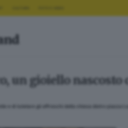
RT
CULTURA
FOTO E VIDEO
land
o, un gioiello nascosto
le e di tutelare gli affreschi della chiesa dietro piazza L