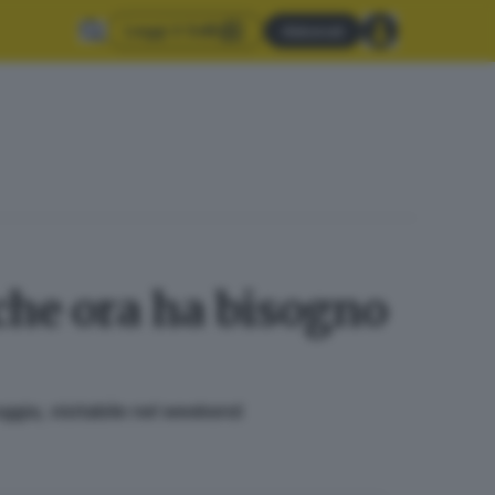
Leggi il GdB
Abbonati
 che ora ha bisogno
oggia, visitabile nel weekend