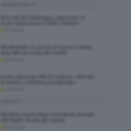
SUGGERITI PER TE
Bloccati dal maltempo, paura per 11
scout minorenni in Valle Dorizzo
07.08.2026
Montichiari, la caccia al varano è finita:
stop alle ricerche del rettile
07.08.2026
Sosta a Brescia, FdI al Comune: «Riveda
le tariffe, residenti penalizzati»
07.08.2026
I PIÙ LETTI
Michela, morta dopo l’incidente davanti
alla figlia: donati gli organi
07.08.2026