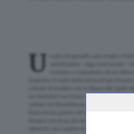
U
n piccolo gioiello, uno scrigno d’art
antichissima - oggi sconsacrata - ch
romanico e soprattutto
alcuni affresc
bizantina. Si tratta della
chiesa di San Zenone 
reticolo di stradine che si dipana alle spalle d
La chiesetta è un
tesoro nascosto
che nell’an
visitare nel finesettimana dalle 11.30 alle 15.30
Francesconi, parroco di San Nazaro e coordinat
bisogno ora di un piccolo
restauro
. «Abbiamo 
affreschi, ma ci siamo resi conto che si deve 