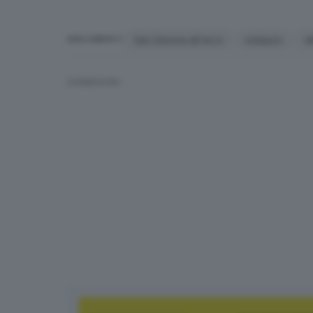
San Zenone all'arco
restauro
a
ARGOMENTI
CONDIVIDI