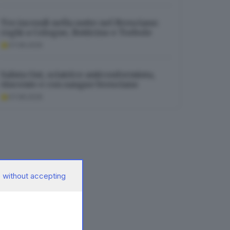
Tre incendi nella notte nel Bresciano:
roghi a Cologne, Botticino e Torbole
07.08.2026
Saluta Gut, sciatrice anticonformista,
vincente e con sangue bresciano
07.08.2026
 without accepting