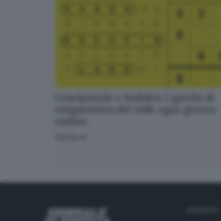
Crucipuzzle e Sudoku: i giochi di
enigmistica del GdB, ogni giorno
online
GIOCA
RUBRICHE