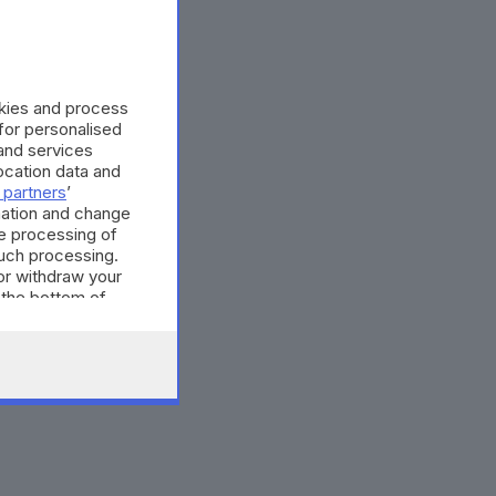
okies and process
 for personalised
and services
cation data and
 partners
’
mation and change
e processing of
such processing.
or withdraw your
 the bottom of