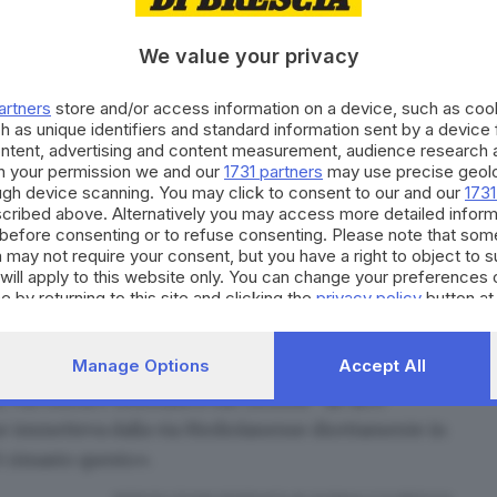
ffidate all’ingegner Andrea Paneroni, lo stesso che ha
We value your privacy
pio. «Si tratta di una bella sala, dotata anche di
te le coperture e le problematiche legate al fatto che
artners
store and/or access information on a device, such as co
h as unique identifiers and standard information sent by a device
mo utilizzarla per tenere conferenze» continua
ontent, advertising and content measurement, audience research 
e - ma ci muoveremo tra i bandi per poter ottenere
h your permission we and our
1731 partners
may use precise geolo
 per la messa in sicurezza del campanile».
ough device scanning. You may click to consent to our and our
1731
cribed above. Alternatively you may access more detailed infor
scuola bizantina
presenti: su una colonna campeggia il
before consenting or to refuse consenting. Please note that som
piccola sagrestia, come spiegato dall’esperto
 may not require your consent, but you have a right to object to 
will apply to this website only. You can change your preferences 
una splendida Annunciazione, seppur mutilata -
e by returning to this site and clicking the
privacy policy
button at
lo per metà, ma integra nel suo colore e nella
lo, con le parole scritte Ave Gratia Plena». Su un’altra
Manage Options
Accept All
he potrebbe raffigura San Zeno Vescovo di Verona.
la chiesa è intitolata a San Zenone “all’arco”
e immetteva dalla via Mediolanense direttamente in
 è rimasto questo».