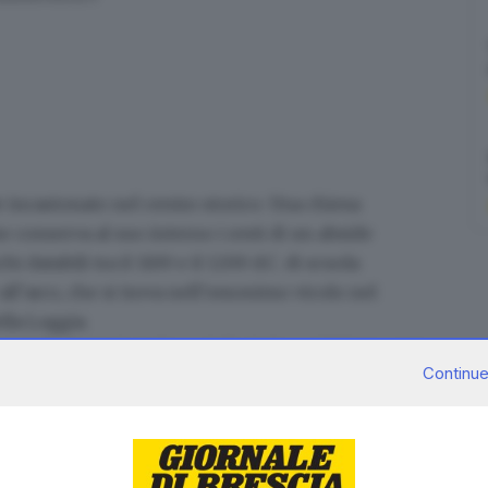
e incastonato nel centro storico. Una chiesa
e conserva al suo interno i resti di un abside
hi databili tra il 1100 e il 1200 d.C.
di scuola
all’arco
, che si trova nell’omonimo vicolo nel
ella Loggia.
no della
Capitale italiana della Cultura 2023
si potrà
Continue
ma che, come spiega monsignor Gianbattista
ore dell’Unità Pastorale del centro storico, ha
fatto installare alcune luci per poter mostrare gli
intervenire sul tetto e sul campanile, perché ci sono