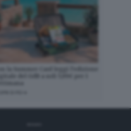
n la Summer Card leggi l’edizione
gitale del GdB a soli 5,99€ per 1
ettimana
OPRI DI PIÙ
SEGUICI