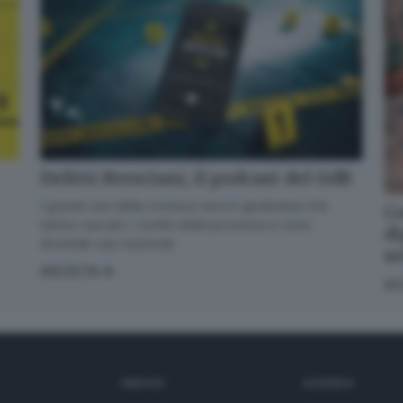
Delitti Bresciani, il podcast del GdB
I grandi casi della cronaca nera e giudiziaria che
Co
hanno varcato i confini della provincia e sono
di
diventati casi nazionali
s
ASCOLTA
SC
SERVIZI
AZIENDA