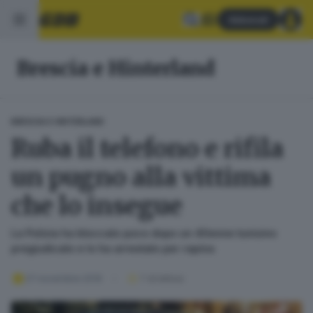
Abbonati
Brescia e Hinterland
BRESCIA E HINTERLAND
Ruba il telefono e rifila
un pugno alla vittima
che lo insegue
La Polizia ha bloccato poco dopo un 40enne tunisino
pregiudicato e lo ha arrestato per rapina
27 novembre 2019
1
' di lettura