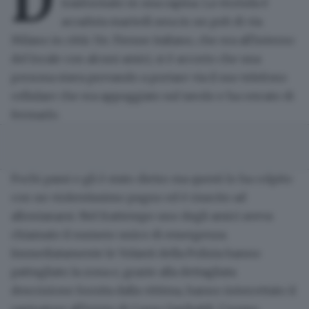
D
trasformato in una rapina.
La vicenda è
accaduta martedì sera in un pub di via
Milano in città. Un 35enne italiano, che era all'interno
del locale con alcuni amici, si è accorto che una
persona stava provando a portare via il suo telefono
cellulare che era appoggiato sul tavolo e ha cercato di
fermarlo.
Pochi passi e gli è stato dietro ma questi lo ha
colpito
con un violentissimo pugno
ed è riuscito ad
allontanarsi. Nel frattempo uno degli amici aveva
chiamato il numero unico di emergenza.
Immediatamente le Volanti della Polizia hanno
pattugliato la zona e, grazie alla dettagliata
descrizione fornita dalla vittima, hanno intercettato il