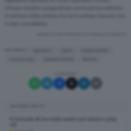
rapinatore all'inizio di Corso Garibaldi. L'uomo,
40enne tunisino pregiudicato, aveva ancora addosso
il telefono della vittima. Per lui è scattato
l'arresto che
è stato convalidato.
RIPRODUZIONE RISERVATA © GIORNALE DI BRESCIA
rapinatore
rapina
Polizia di Stato
ARGOMENTI
cronaca nera
Squadra Volante
Brescia
CONDIVIDI
SUGGERITI PER TE
Il Gavardo di Seconda mette nel mirino i play
off