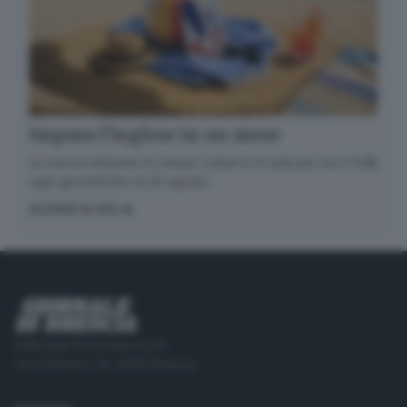
Impara l’inglese in un mese
La nuova edizione in cinque volumi è in edicola con il GdB
ogni giovedì fino al 20 agosto
SCOPRI DI PIÙ
Editoriale Bresciana S.p.A.
Via Solferino 22, 25121 Brescia