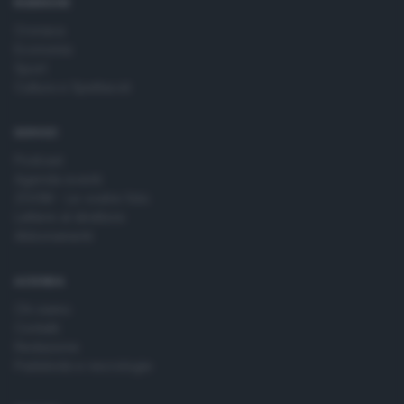
RUBRICHE
Cronaca
Economia
Sport
Cultura e Spettacoli
SERVIZI
Podcast
Agenda eventi
ZOOM - Le vostre foto
Lettere al direttore
Abbonamenti
AZIENDA
Chi siamo
Contatti
Redazione
Pubblicità e necrologie