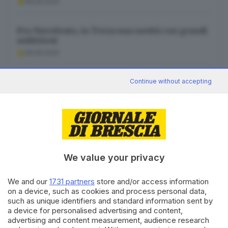
08.08.2026
Pro Nuvolento, in Terza una novità con grandi
ambizioni
08.08.2026
Nei cortili, al bar o in quartiere: con CineMarza
Continue without accepting
a lezione di film
08.08.2026
We value your privacy
Canale WhatsApp GDB
We and our
1731 partners
store and/or access information
Breaking news in tempo reale
on a device, such as cookies and process personal data,
such as unique identifiers and standard information sent by
Seguici
a device for personalised advertising and content,
advertising and content measurement, audience research