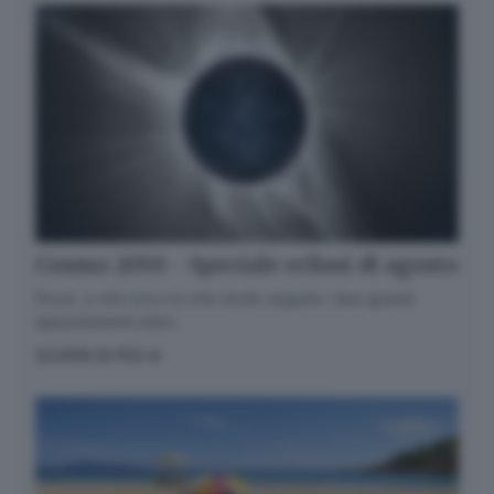
Cosmo 2050 - Speciale eclissi di agosto
Dove, a che ora e in che modo seguire i due grandi
appuntamenti estivi.
SCOPRI DI PIÙ