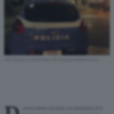
Una Volante in centro storico © www.giornaledibrescia.it
oveva essere un furto con destrezza. Si è