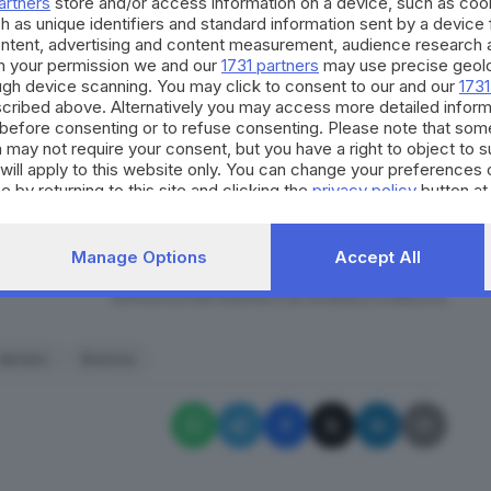
artners
store and/or access information on a device, such as co
consegnato 234mila euro che teneva in un sacco
h as unique identifiers and standard information sent by a device
ontent, advertising and content measurement, audience research 
aveva nascosto tra giacche, giubbotti e pantaloni
h your permission we and our
1731 partners
may use precise geolo
nvece in casa 101mila euro in contanti. Gli hanno
ough device scanning. You may click to consent to our and our
1731
cribed above. Alternatively you may access more detailed infor
 un
sacchetto infilato nel water
c’erano invece 30.400
before consenting or to refuse consenting. Please note that som
ella
macchina del caffè
in soggiorno, altri 20mila euro
 may not require your consent, but you have a right to object to 
ali si è rifiutato di dare agli uomini in divisa i codici
will apply to this website only. You can change your preferences 
e by returning to this site and clicking the
privacy policy
button at
to sequestrato tra casa e studio al commercialista
50, 20 e dieci euro in un
sacchetto dell’immondizia
Manage Options
Accept All
RIPRODUZIONE RISERVATA © GIORNALE DI BRESCIA
denaro
Brescia