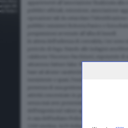
appartenenti all’associazione finalizzata alla 
pubblici ufficiali, estorsione, associazione 
operazioni tali da ostacolare l’identificazion
pubblici ministeri Roberta Panico e Erica Batt
perquisizioni avvenute all’alba di lunedì.
In attesa dell'udienza di convalida, i tre sono
pericolo di fuga. Stando alle indagini avrebb
calabrese Vincenzo Facchineri, esponente di 
attraverso fatture false. Nel mirino della mag
base ad alcune caratteristiche considerate «
inesistente o quasi, l’emissione di fatturati di
presenza di una gestione affidata a soggetti d
attività concentrato in pochi esercizi - due o 
senza mai aver presentato le previste dichiara
dell'imposta sul valore aggiunto».
A casa dell'indiano Polizia e Guardia di Finan
1200 sterline, 1429 dollari americani e 1105 do