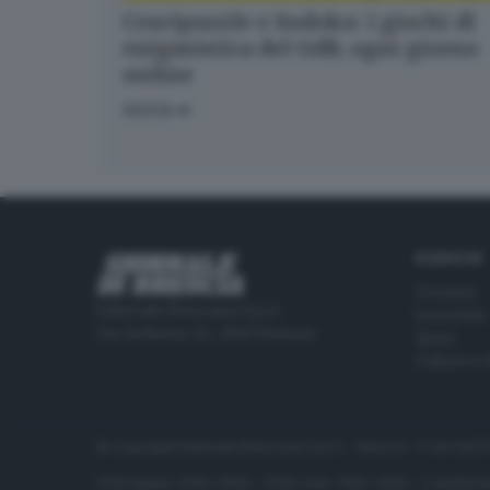
Crucipuzzle e Sudoku: i giochi di
enigmistica del GdB, ogni giorno
online
GIOCA
RUBRICHE
Cronaca
Editoriale Bresciana S.p.A.
Economia
Via Solferino 22, 25121 Brescia
Sport
Cultura e 
© Copyright Editoriale Bresciana S.p.A. - Brescia - P.IVA 00
ISSN digital: 2499-099X - ISSN carta: 1590-346X - L'adattamen