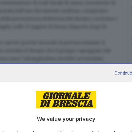
consumazione di reati fiscali di usura, corruzione di
aggravata dall’uso del metodo mafioso, compivano
e della provenienza delittuosa del denaro» scrivono i
aglia, nelle 17 pagine di fermo disposto dopo le
 in carcere perché secondo la procura sussiste il
ero
riciclato il denaro
che il gruppo capeggiato dal
una cosca ’ndranghetista, avrebbe accumulato
istratura sono finite
13 società ritenute cartiere
in
Continue
sintomatiche»: «Un’operatività commerciale
 diversi milioni di euro sin dal primo anno di vita e in
i scarsa esperienza professionale, un periodo di
tre al massimo - ed infine la cessazione dell’attività
zioni annuali ai fini delle imposte dirette e
We value your privacy
za hanno sequestrato 309mila euro in contanti, oltre a
llari canadesi. Alla prima richiesta delle forze