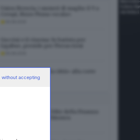
Union Brescia, i numeri di maglia: il 9 a
Crespi, Rizzo Pinna «scala»
06.08.2026
Guccini e il cinema: fu barista per
Ligabue, preside per Pieraccioni
06.08.2026
Brescia, una «Piccola città» alla corte
del Maestrone
 without accepting
06.08.2026
I PIÙ LETTI
Turismo bresciano, blitz della Finanza:
16 attività a rischio chiusura
06.08.2026