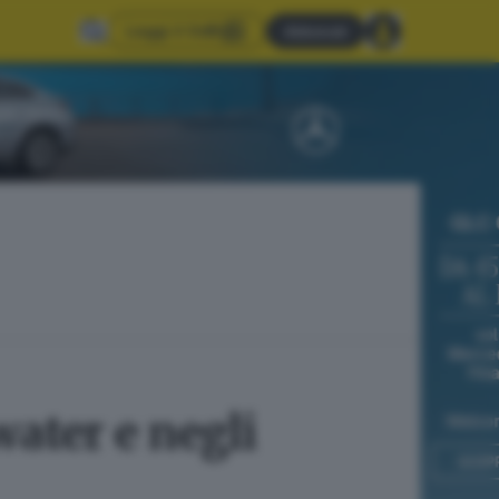
Leggi il GdB
Abbonati
water e negli