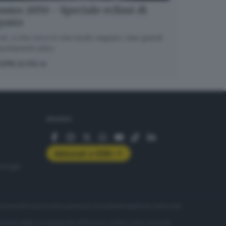
smo 2050 - Speciale eclissi di
gosto
e, a che ora e in che modo seguire i due grandi
untamenti estivi.
OPRI DI PIÙ
SEGUICI
Abbonati a GDB+
rologie
servizio
Privacy
Cookie policy
Accessibilità
Pubblicità elettorale
nzione della conseguente diffusione online, sono riservati