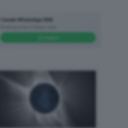
Canale WhatsApp GDB
Breaking news in tempo reale
Seguici