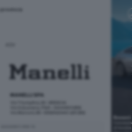
 provincia
ADV
SUGGERITI PER TE