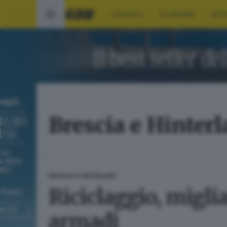
CRONACA
ECONOMIA
SPO
Brescia e Hinter
BRESCIA E HINTERLAND
Riciclaggio, miglia
armadi