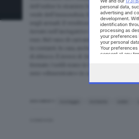
We and our
1731 p
dell’ordine lo straniero ha spontaneamente 
personal data, suc
advertising and c
verde dell’immondizia. Il resto del denaro lo 
development. Wit
negli
armadi
. Il venditore di auto custodiva i
identification thr
processing as des
trovato nell’
asciugatrice
circa 30mila euro, in
your preferences 
euro. Nel vano di caricamento della macina d
your personal data
in contanti. In casa, anche nove cellulari dei qu
Your preferences 
consent at any tim
di sblocco. È invece di 114mila euro il tesoret
the webpage.
fermato. I soldi erano in banconote da cento, 
nero «dimenticato» in cantina.
riciclaggio
inchiesta
water
ARGOMENTI
CONDIVIDI