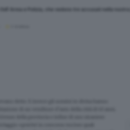
 Gdf Arma e Polizia, che vedono tre accusati nella nostra
2
' di lettura
evano detto. E invece gli uomini in divisa hanno
bitazione di un venditore d’auto della città di 63 anni,
2enne della provincia e infine di uno straniero
ciclaggio
«poiché in concorso tra loro quali