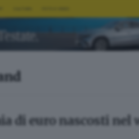
RT
CULTURA
FOTO E VIDEO
land
ia di euro nascosti nel 