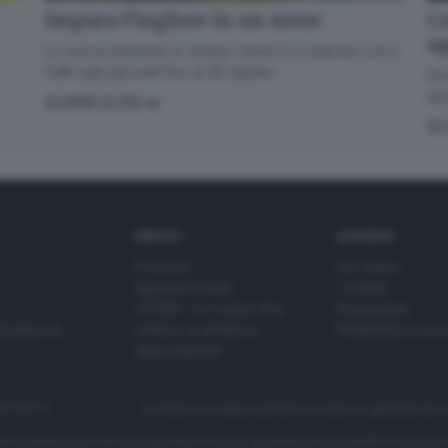
Impara l’inglese in un mese
Co
a
La nuova edizione in cinque volumi è in edicola con il
GdB ogni giovedì fino al 20 agosto
Dov
app
SCOPRI DI PIÙ
SC
SERVIZI
AZIENDA
Podcast
Chi siamo
Agenda eventi
Contatti
ZOOM - Le vostre foto
Redazione
Spettacoli
Lettere al direttore
Pubblicità e nec
Abbonamenti
272770173
Condizioni di abbonamento
Condizioni generali del 
to totale o parziale e la riproduzione con qualsiasi mezzo elettronico, in fu