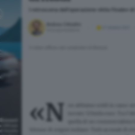
I retroscena dell’operazione «Atto Finale» di
Andrea Cittadini
27 ottobre 2021
Vicecaporedattore
Il video diffuso dai carabinieri di Brescia
«N
on abbiamo soldi in casa» av
trovato
525mila euro
. Tra l’a
quella di un commercialista 6
50enne di origini indiane. Tutti
accusati di ri