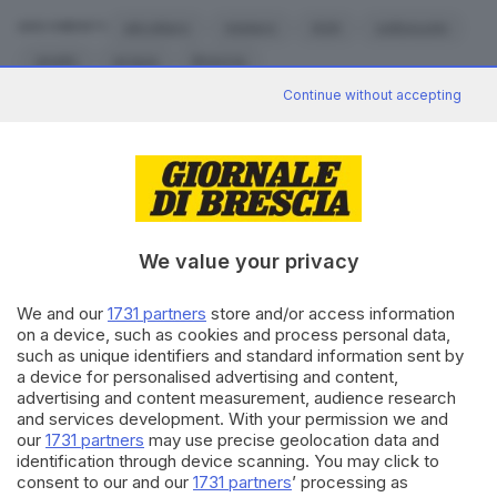
elicottero
mistero
A2A
sottosuolo
ARGOMENTI
anello
acqua
Brescia
Continue without accepting
CONDIVIDI
SUGGERITI PER TE
We value your privacy
Nei cortili, al bar o in quartiere: con CineMarza
a lezione di film
We and our
1731 partners
store and/or access information
on a device, such as cookies and process personal data,
08.08.2026
such as unique identifiers and standard information sent by
a device for personalised advertising and content,
advertising and content measurement, audience research
Caldo e caro benzina: a Brescia crescono le
and services development. With your permission we and
richieste di smart working
our
1731 partners
may use precise geolocation data and
08.08.2026
identification through device scanning. You may click to
consent to our and our
1731 partners
’ processing as