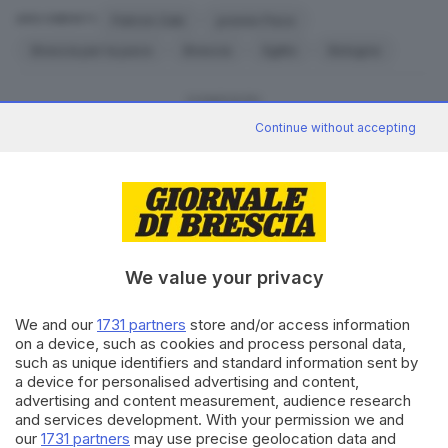
Patrick Zaki
premio Pace
ARGOMENTI
Brescia per la pace
Brescia
Egitto
Bologna
CONDIVIDI
Continue without accepting
Leggi anche
✕
13.10.2023
BRESCIA E HINTERLAND
Zaki «divisivo»: non sarà testimonial al Festival
We value your privacy
Cosa è successo oggi? A
della Pace in novembre
metà pomeriggio
di
Nuri Fatolahzadeh
facciamo il punto, tra
We and our
1731 partners
store and/or access information
cronaca e novità del
on a device, such as cookies and process personal data,
SUGGERITI PER TE
giorno.
such as unique identifiers and standard information sent by
a device for personalised advertising and content,
Tragedia in montagna, uomo muore vicino a
Email*
advertising and content measurement, audience research
Santa Maria del Giogo
and services development. With your permission we and
09.08.2026
our
1731 partners
may use precise geolocation data and