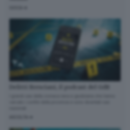
GIOCA
Delitti Bresciani, il podcast del GdB
I grandi casi della cronaca nera e giudiziaria che hanno
varcato i confini della provincia e sono diventati casi
nazionali
ASCOLTA