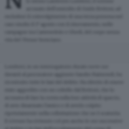
N
lo stesso Lamberto Lombrici, il 42enne
accusato dell'omicidio
di Guido Bettoni,
ad
escludere il coinvolgimento di una terza persona
nel
caso risolto il 1° agosto con il
ritrovamento, nelle
campagne tra Castenedolo e Ghedi, del corpo
senza
vita del 37enne bresciano.
Lombrici, in un interrogatorio durato nove ore
davanti al procuratore aggiunto Sandro Raimondi, ha
ricostruito tutte le fasi del delitto.
Ha riferito di essere
stato aggredito con un
coltello dal Bettoni
, che lo
accusava di fare la cresta sulla loro attività di spaccio,
di aver disarmato l'amico e di averlo colpito
ripetutamente nella colluttazione che ne è scaturita.
Il 42enne ha rivissuto col pm anche le ore successive
al delitto e
le fasi dell'occultamento del corpo di