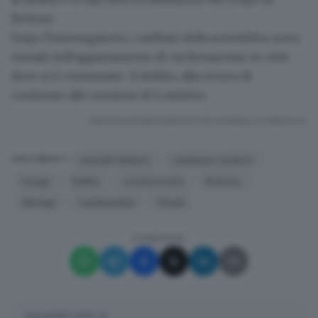
Bettoni
.
Dopo l'interrogatorio, i militari della scientifica, sono
tornati nell'appartamento di via Benacense
in città
dove si è consumato il delitto, alla ricerca di
conferme alle versione di Lombrici.
RIPRODUZIONE RISERVATA © GIORNALE DI BRESCIA
omicidio Bettoni
Lamberto Lombrici
ARGOMENTI
Droga
Delitto
cronaca nera
Brescia,
Moniga
Castenedolo
Ghedi
CONDIVIDI
SUGGERITI PER TE