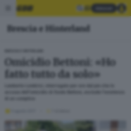
Abbonati
Brescia e Hinterland
BRESCIA E HINTERLAND
Omicidio Bettoni: «Ho
fatto tutto da solo»
Lamberto Lombrici, interrogato per ore dal pm che lo
accusa dell'omicidio di Guido Bettoni, esclude l'esistenza
di un complice
11 agosto 2017
1
' di lettura