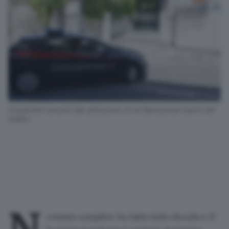
Carabinieri davanti alla abitazione di via Benacense teatro del
delitto
«
essun complice, ho fatto tutto da solo
»
.
E'