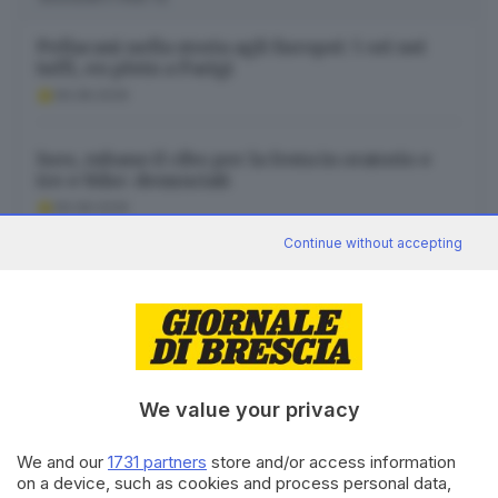
Pellacani nella storia agli Europei: 5 ori nei
tuffi, en plein a Parigi
06.08.2026
Iseo, rubano il cibo per la festa in oratorio e
tre e-bike: denunciati
06.08.2026
Continue without accepting
Brescia, mai così caldo nella storia: toccato il
record di +39,4°C
06.08.2026
We value your privacy
We and our
1731 partners
store and/or access information
Canale WhatsApp GDB
on a device, such as cookies and process personal data,