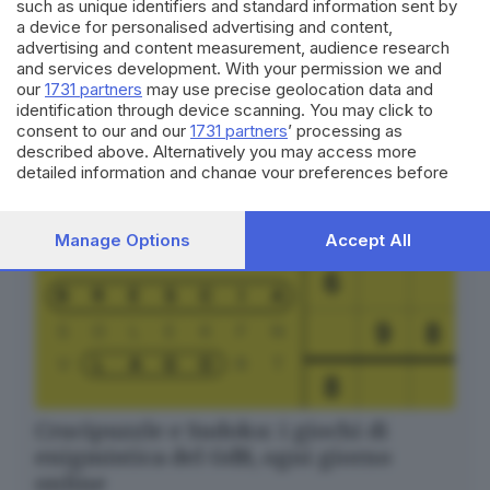
such as unique identifiers and standard information sent by
Breaking news in tempo reale
a device for personalised advertising and content,
advertising and content measurement, audience research
Seguici
and services development. With your permission we and
our
1731 partners
may use precise geolocation data and
identification through device scanning. You may click to
consent to our and our
1731 partners
’ processing as
described above. Alternatively you may access more
detailed information and change your preferences before
consenting or to refuse consenting. Please note that some
processing of your personal data may not require your
consent, but you have a right to object to such processing.
Manage Options
Accept All
Your preferences will apply to this website only. You can
change your preferences or withdraw your consent at any
time by returning to this site and clicking the
privacy policy
button at the bottom of the webpage.
Crucipuzzle e Sudoku: i giochi di
enigmistica del GdB, ogni giorno
online