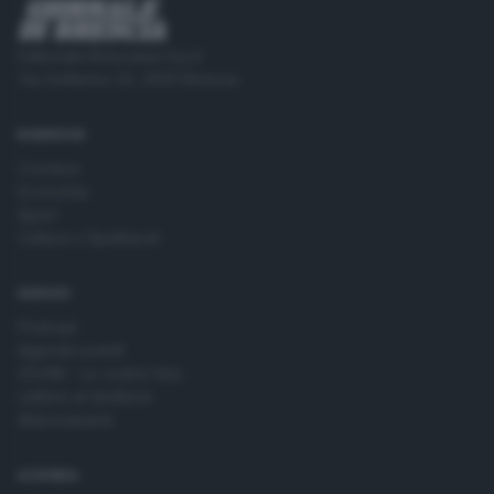
Editoriale Bresciana S.p.A.
Via Solferino 22, 25121 Brescia
RUBRICHE
Cronaca
Economia
Sport
Cultura e Spettacoli
SERVIZI
Podcast
Agenda eventi
ZOOM - Le vostre foto
Lettere al direttore
Abbonamenti
AZIENDA