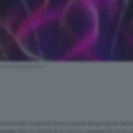
ww.giornaledibrescia.it
ternazionale, tra grandi opere e premi che giungono ancora 
elvini
, dopo la vittoria di tre anni fa, conquista di nuovo g