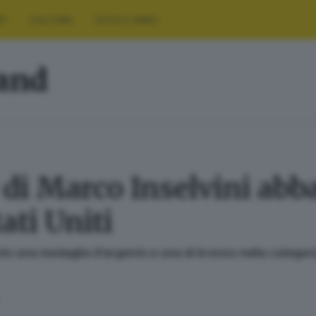
RT
CULTURA
FOTO E VIDEO
land
 di Marco Inselvini abb
ati Uniti
nto una medaglia d’argento e una di bronzo nella catego