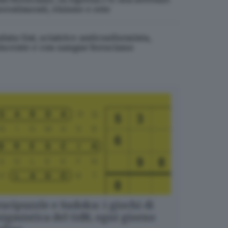
nvestimenti, visione e rete
aluta Gut, sciatrice anticonformista,
incente e con sangue bresciano
ucipuzzle e Sudoku: i giochi di
igmistica del GdB, ogni giorno