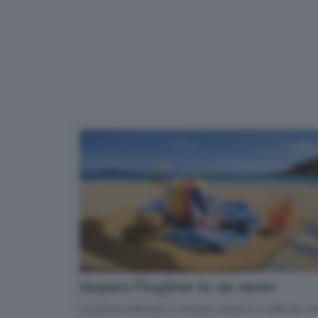
Impara l’inglese in un mese
La nuova edizione in cinque volumi è in edicola con