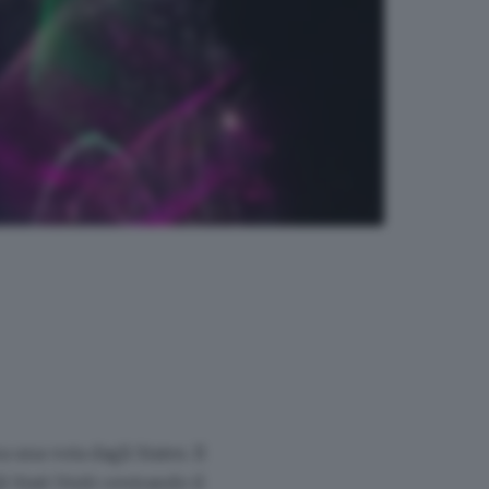
una vota dagli States. Il
li Stati Uniti centrando il