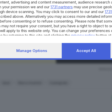
Continua a l
ontent, advertising and content measurement, audience research 
li a Gardaland sino ai nuovi lavori da premio, che stanno gir
h your permission we and our
1731 partners
may use precise geolo
La nostra community si evolv
ough device scanning. You may click to consent to our and our
1731
cribed above. Alternatively you may access more detailed infor
occasioni di partecipazione, 
o spettacolo (da grande schermo) sono i capisaldi del lavor
before consenting or to refuse consenting. Please note that som
per il territorio. Decidi anch
ovazione, creati utilizzando la tecnologia del videomapping 
 may not require your consent, but you have a right to object to 
strumento quotidiano di co
will apply to this website only. You can change your preferences 
civico.
e by returning to this site and clicking the
privacy policy
button at
i
Iscrivi
a ferrea: volti, persone e storie nella Leonessa d’Italia.
SCOPRI DI PI
Manage Options
Accept All
RIPRODU
laser
Marco Inselvini
Castegnato
✕