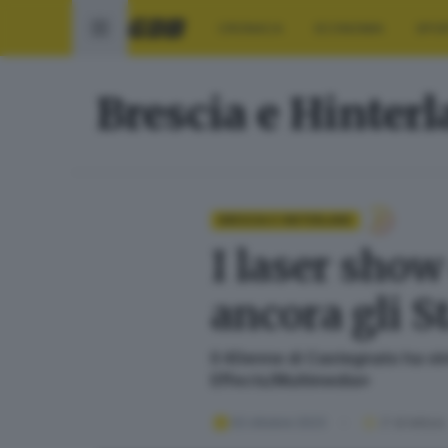
CRONACA
ECONOMIA
SPO
Brescia e Hinter
BRESCIA E HINTERLAND
I laser show
ancora gli St
Il 40enne di Castegnato ha vi
Effects/Multimedia»
02 ottobre 2023
2
' di lettura