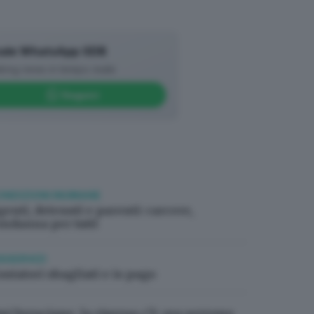
ale WhatsApp GDB
king news in tempo reale
Seguici
ONDIZIONI INUMANE
genti, detenuti e parenti: carcere,
ondanna per tutti
ISSERVIZI
ontatori sbagliati e io pago
mi bresciane, la ripresa c’è: ora servono