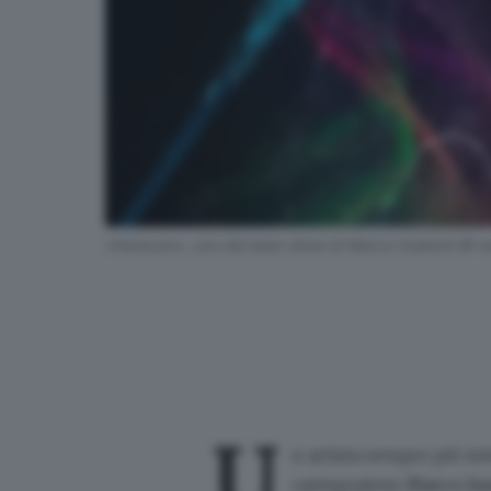
«Huracan», uno dei laser show di Marco Inselvini © w
U
n artista sempre più in
castegnatese
Marco Ins