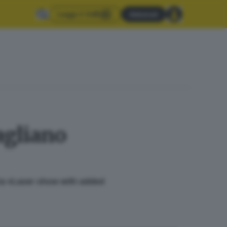
Leggi il GdB
Abbonati
agliano
ria «Laser show with added