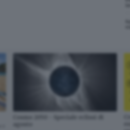
Accetta ed iscriviti
i
S
v
Cr
Cosmo 2050 - Speciale eclissi di
en
agosto
 il