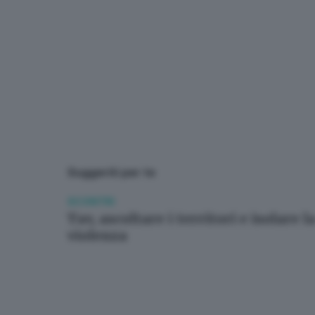
Suggeriti per te
SCONTRI
Tav, ascoltare i territori e isolare l
violenza