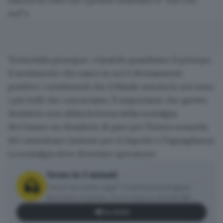
nascita di colui che i profeti chiamano il "Dio con
noi"».
Tremolada prosegue: «Quando guardiamo il presepe,
il sentimento che nasce in noi è decisamente
positivo: i sentimenti che il Natale suscita in noi sono
i più belli che conosciamo. È importante che questo
desiderio non abbia la forma della nostalgia:
dev'essere un desiderio di pace per l'intera umanità,
del camminare insieme per il rispetto e l'uguaglianza.
La nostalgia deve diventare speranza
».
News in 5 minuti
Cosa è successo oggi? A metà pomeriggio
facciamo il punto, tra cronaca e novità del
giorno.
Iscriviti