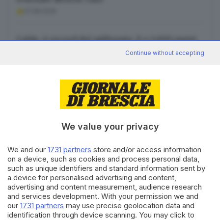
07.08.2026
Quando invii il modulo, controlla la tua inbox per
confermare l'iscrizione
Caldo, è record del millennio. E a 3.000 metri
crisi per il permafrost
Continue without accepting
07.08.2026
Informativa ai sensi dell’articolo 13 del
Regolamento UE 2016/679 o GDPR*
Alla mail registrata verranno inviati periodicamente
messaggi di posta elettronica contenenti le ultime notizie.
Potrà interrompere in ogni momento l'invio seguendo le
istruzioni che troverà in ogni messaggio.
Clicca qui per
l'informativa estesa
We value your privacy
Canale WhatsApp GDB
Accetta ed iscriviti
Breaking news in tempo reale
We and our
1731 partners
store and/or access information
on a device, such as cookies and process personal data,
Seguici
such as unique identifiers and standard information sent by
a device for personalised advertising and content,
advertising and content measurement, audience research
and services development. With your permission we and
our
1731 partners
may use precise geolocation data and
identification through device scanning. You may click to