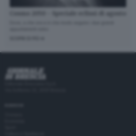
Cosmo 2050 - Speciale eclissi di agosto
Dove, a che ora e in che modo seguire i due grandi
appuntamenti estivi.
SCOPRI DI PIÙ
Editoriale Bresciana S.p.A.
Via Solferino 22, 25121 Brescia
RUBRICHE
Cronaca
Economia
Sport
Cultura e Spettacoli