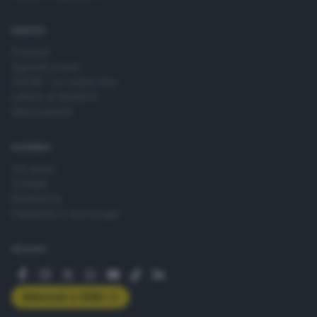
SERVIZI
Podcast
Agenda eventi
ZOOM - Le vostre foto
Lettere al direttore
Abbonamenti
AZIENDA
Chi siamo
Contatti
Redazione
Pubblicità e necrologie
SEGUICI
Abbonati a GDB+