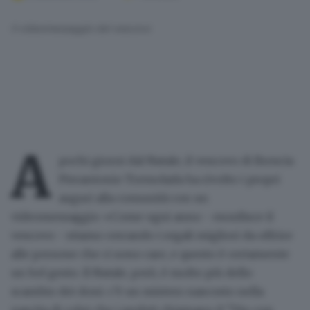
Il videomessaggio del vescovo
A
pochi giorni dal Natale, il vescovo di Brescia
Pierantonio Tremolada ha rivolto i propri
auguri alla comunità con un
videomessaggio: «Come ogni anno - esordisce il
vescovo - stiamo cercando i regali migliori da offrire
alle persone che ci sono care, e questo è certamente
un bel gesto.
Il Natale, però, è molto più dello
scambio dei doni
: c'è un mistero nascosto nella