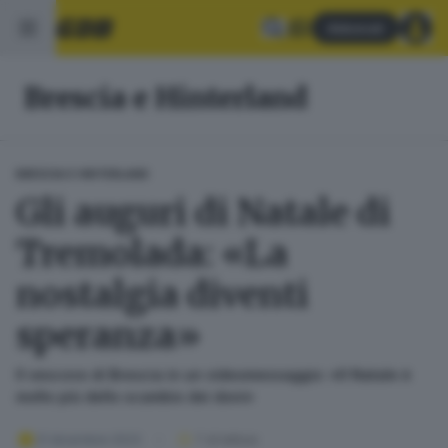
Abbonati
Brescia e Hinterland
BRESCIA E HINTERLAND
Gli auguri di Natale di
Tremolada: «La
nostalgia diventi
speranza»
Il vescovo di Brescia in un videomessaggio: «Il Natale è
molto più dello scambio dei doni»
21 dicembre 2023
1
' di lettura