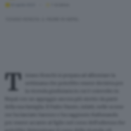
02 aprile 2023
1
' di lettura
TIZIANO RONCHI, IL PADRE IN NEPAL
T
iziano Ronchi si prepara ad affrontare la
settimana
che potrebbe essere decisiva per
la vicenda giudiziaria in cui è coinvolto in
Nepal con un appoggio ancora più stretto da parte
della sua famiglia. Il Padre Fausto, infatti, nelle scorse
ore ha lasciato Sarezzo e ha raggiunto Kathmandu
per essere accanto al figlio nel corso dell'udienza che
potrebbe determinare il corso della vicenda, ed