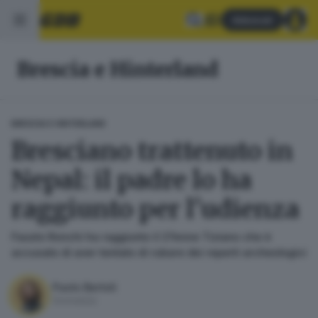
Abbonati
Brescia e Hinterland
BRESCIA E HINTERLAND
Bresciano trattenuto in
Nepal: il padre lo ha
raggiunto per l'udienza
Fausto Ronchi ha raggiunto il 27enne Tiziano che è
accusato di aver tentato di rubare dei reperti archeologici
Paolo Bertoli
Giornalista