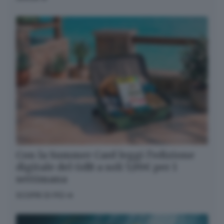
Con la Summer Card leggi l’edizione
digitale del GdB a soli 5,99€ per 1
settimana
SCOPRI DI PIÙ