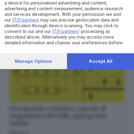
a device for personalised advertising and content,
Seguici
advertising and content measurement, audience research
and services development. With your permission we and
our
1731 partners
may use precise geolocation data and
identification through device scanning. You may click to
consent to our and our
1731 partners
’ processing as
described above. Alternatively you may access more
detailed information and change your preferences before
consenting or to refuse consenting. Please note that some
processing of your personal data may not require your
consent, but you have a right to object to such processing.
Manage Options
Accept All
Your preferences will apply to this website only. You can
change your preferences or withdraw your consent at any
time by returning to this site and clicking the
privacy policy
button at the bottom of the webpage.
Crucipuzzle e Sudoku: i giochi di
enigmistica del GdB, ogni giorno
online
GIOCA