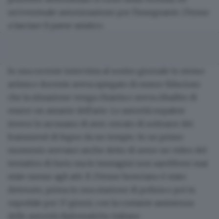
un'eventuale autorizzazione per l'insegnante 27enne
a lasciare il paese asiatico.
In una recente intervista al nostro giornale lo stesso
artista e docente
aveva spiegato di essere fiducioso
che la situazione venga chiarita
e aveva ribadito di
essere un amante dell'arte. Le autorità nepalesi
invece lo accusano di aver cercato di sottrarre dei
frammenti di legno da un tempio. In un primo
momento avevano anche detto di avere un video del
tentativo di furto ma le immagini non sarebbero mai
state messe agli atti. Il 27enne bresciano è stato
detenuto, prima in una stazione di polizia e poi in
ospedale per 17 giorni, con la
costante assistenza
delle autorità diplomatiche italiane.