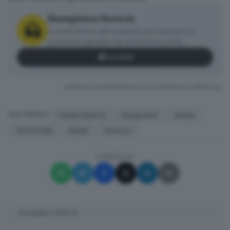
Buongiorno Brescia
La newsletter del mattino, per iniziare la
giornata sapendo che aria tira in città,
provincia e non solo.
Iscriviti
RIPRODUZIONE RISERVATA © GIORNALE DI BRESCIA
Tiziano Ronchi
insegnante
artista
ARGOMENTI
denunciato
Nepal
Sarezzo
CONDIVIDI
✕
SUGGERITI PER TE
La newsletter del