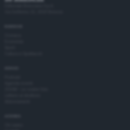
Editoriale Bresciana S.p.A.
Via Solferino 22, 25121 Brescia
RUBRICHE
Cronaca
Economia
Sport
Cultura e Spettacoli
SERVIZI
Podcast
Agenda eventi
ZOOM - Le vostre foto
Lettere al direttore
Abbonamenti
AZIENDA
Chi siamo