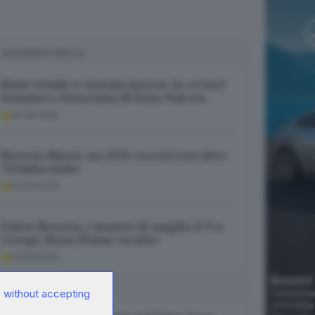
SUGGERITI PER TE
Rime ruvide e cinema horror: la «Cruel
Summer» bresciana di Noyz Narcos
06.08.2026
Brescia Musei, un 2025 record con oltre
332mila visite
06.08.2026
Union Brescia, i numeri di maglia: il 9 a
Crespi, Rizzo Pinna «scala»
06.08.2026
I PIÙ LETTI
 without accepting