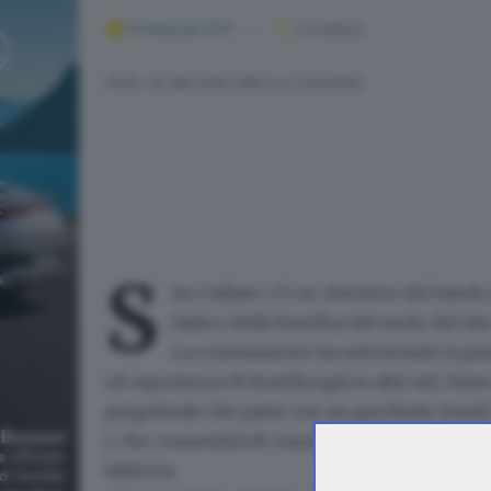
10 febbraio 2017
1
' di lettura
PCB, 30 MILIONI PER LA CAFFARO
S
ito Caffaro:
c'è un vincitore del bando
falda e della bonifica del suolo del sit
La commissione
ha selezionato la pr
ed esperienza di bonifica già in altri siti. Ent
progettuale che parte con
un pacchetto fondi 
e che consentirà di conoscere anche la cifra c
fabbrica.