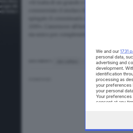
«Si tratta di un grande e concreto passo avant
commentato il sindaco Emilio Del Bono. «I can
spiegato il commissario ad acta, Roberto Moren
2019». L'assessore all'Ambiente Gianluigi Fon
sia unico per complessità «vista l'eterogeneit
We and our
1731 p
personal data, suc
sito caffaro
bando
Pcb
co
ARGOMENTI
advertising and c
development. Wit
identification thr
processing as des
CONDIVIDI
your preferences 
your personal data
Your preferences 
consent at any tim
the webpage.