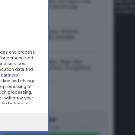
Identificato il cadavere nel lago: è un
37enne residente nel Bresciano
06.08.2026
Ragazzi morti nel fosso: 63enne
indagato per omicidio stradale
06.08.2026
okies and process
 for personalised
Investita in bici ad Adro, dopo due
and services
settimane muore Michela Tengattini
cation data and
 partners
’
06.08.2026
mation and change
e processing of
such processing.
or withdraw your
 the bottom of
Canale WhatsApp GDB
Breaking news in tempo reale