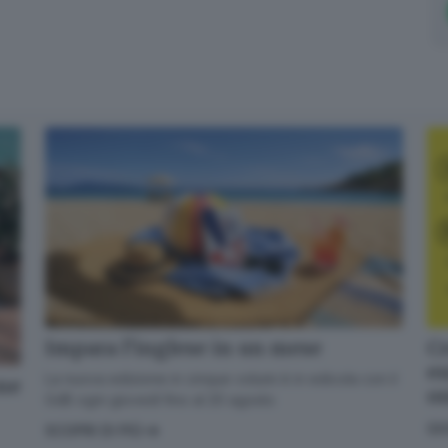
Cr
Impara l’inglese in un mese
en
La nuova edizione in cinque volumi è in edicola con il
one
o
GdB ogni giovedì fino al 20 agosto
GI
SCOPRI DI PIÙ