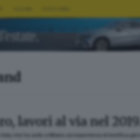
RT
CULTURA
FOTO E VIDEO
land
ro, lavori al via nel 201
aly che ha sede a Milano ed esperienza di bonifica già in 