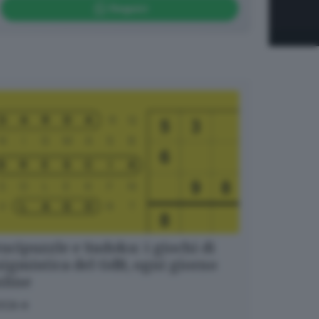
Seguici
ucipuzzle e Sudoku: i giochi di
igmistica del GdB, ogni giorno
nline
OCA