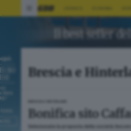
CRONACA
ECONOMIA
SPO
Brescia e Hinter
BRESCIA E HINTERLAND
Bonifica sito Caffa
Selezionata la proposta della società Aecom It