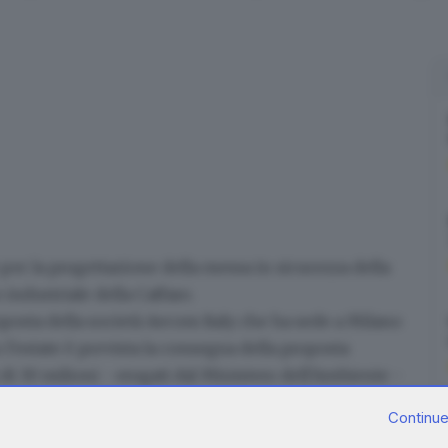
 per la progettazione della messa in sicurezza
della
o industriale della Caffaro.
oposta della società Aecom Italy
che ha sede a Milano
ro l'estate è prevista la consegna della proposta
di 30 milioni
- erogati dal Ministero dell'Ambiente -
omplessiva necessaria a sanare tutta l'area della
Continue