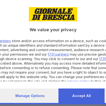
i rispetto ad una storia che si è aperta nel 2001» ha
tieri, secondo l'accordo con il ministero - ha
i - dovranno essere appaltati per la falda entro il
dra ha evidenziato da ultimo come il caso di Brescia
à degli inquinanti presenti nel sito Caffaro».
We value your privacy
RIPRODUZIONE RISERVATA © GIORNALE DI BRESCIA
artners
store and/or access information on a device, such as co
h as unique identifiers and standard information sent by a device
mune
brescia
ontent, advertising and content measurement, audience research 
h your permission we and our
1731 partners
may use precise geolo
ough device scanning. You may click to consent to our and our
1731
cribed above. Alternatively you may access more detailed infor
before consenting or to refuse consenting. Please note that som
 may not require your consent, but you have a right to object to 
will apply to this website only. You can change your preferences 
e by returning to this site and clicking the
privacy policy
button at
Manage Options
Accept All