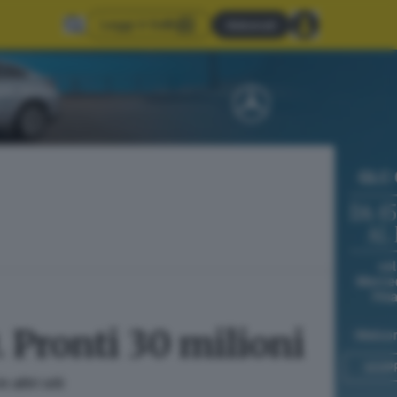
Leggi il GdB
Abbonati
9. Pronti 30 milioni
altri siti