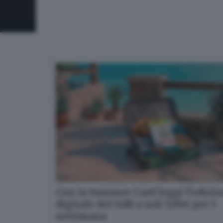
Con la Summer Card leggi l’edizi
digitale del GdB a soli 5,99€ per 1
settimana