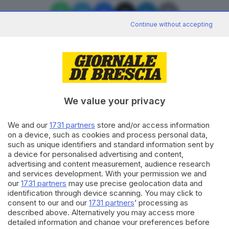
Continue without accepting
SUGGERITI PER TE
Schianto tra un’auto e una moto in tangenziale
Sud, grave un uomo
07.08.2026
We value your privacy
We and our
1731 partners
store and/or access information
Grosso incendio nei boschi di Tignale,
on a device, such as cookies and process personal data,
evacuate diverse case
such as unique identifiers and standard information sent by
07.08.2026
a device for personalised advertising and content,
advertising and content measurement, audience research
and services development. With your permission we and
Caldo, è record del millennio. E a 3.000 metri
our
1731 partners
may use precise geolocation data and
crisi per il permafrost
identification through device scanning. You may click to
07.08.2026
consent to our and our
1731 partners
’ processing as
described above. Alternatively you may access more
detailed information and change your preferences before