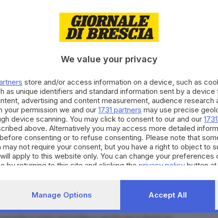
We value your privacy
artners
store and/or access information on a device, such as co
h as unique identifiers and standard information sent by a device
ontent, advertising and content measurement, audience research 
h your permission we and our
1731 partners
may use precise geolo
ough device scanning. You may click to consent to our and our
1731
cribed above. Alternatively you may access more detailed infor
before consenting or to refuse consenting. Please note that som
 may not require your consent, but you have a right to object to 
will apply to this website only. You can change your preferences 
ini di casa - © www.giornaledibrescia.it
e by returning to this site and clicking the
privacy policy
button at
arta vincente: si è avvicinato alla recinzione con il
erito - e
tanto è bastato perché i due lupi lasciassero
Manage Options
Accept All
rsi in salvo. Da un mese, da quando questi due lupi