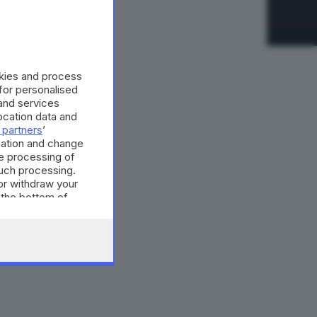
okies and process
 for personalised
and services
cation data and
 partners
’
mation and change
e processing of
such processing.
or withdraw your
 the bottom of