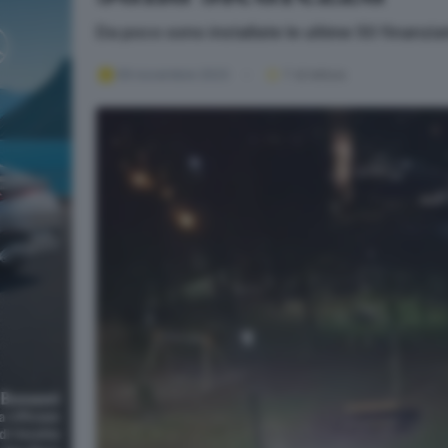
Da poco sono installate le ultime 50 finanzi
09 novembre 2023
1
' di lettura