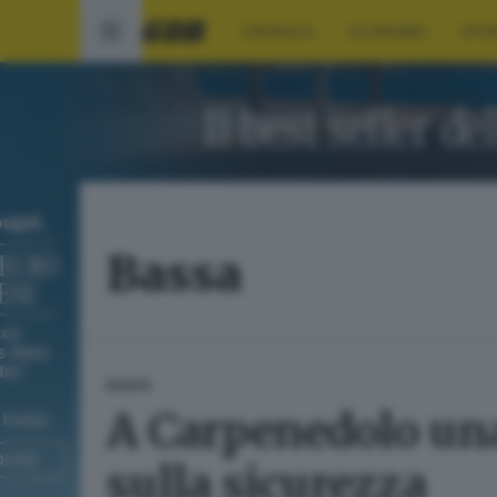
CRONACA
ECONOMIA
SPO
Bassa
BASSA
A Carpenedolo una 
sulla sicurezza