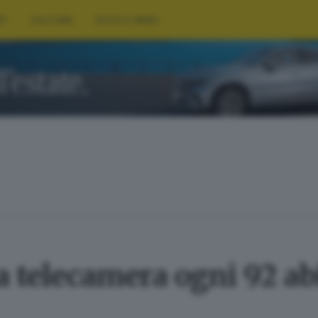
RT
CULTURA
FOTO E VIDEO
telecamera ogni 92 abit