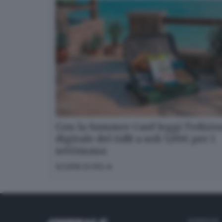
Con la Summer Card leggi l’edizi
digitale del GdB a soli 5,99€ per 1
settimana
SCOPRI DI PIÙ
RUBRICHE