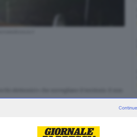
rnaledibrescia.it
«occhi elettronici» che sorvegliano il territorio. E non
 verità) sul fronte della sicurezza in paese: sono ben
Continue
na ogni 92 abitanti
(12.957 nel 2017 secondo l’Istat).
n contributo regionale di 80mila euro.