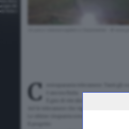
Un parco videosorvegliato a Carpenedolo - © www.gio
C
entoquaranta telecamere
. Tanti gli 
è ancora finita.
È giro di vite (da qualche anno, per la
140 le telecamere che vigilano sul territorio,
u
Le ultime cinquanta sono arrivate grazie ad u
Il progetto