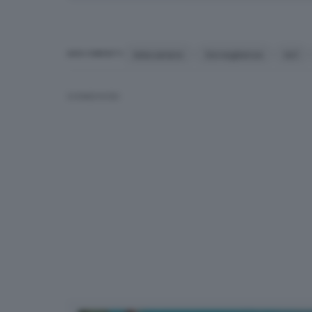
telecamere
Sorveglianza
ks1
ARGOMENTI
CONDIVIDI