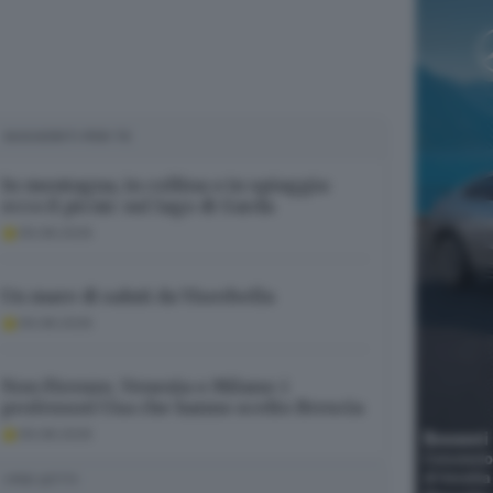
SUGGERITI PER TE
In montagna, in collina o in spiaggia:
ecco il picnic sul lago di Garda
09.08.2026
Un mare di saluti da Viserbella
09.08.2026
Non Firenze, Venezia o Milano: i
professori Usa che hanno scelto Brescia
09.08.2026
I PIÙ LETTI