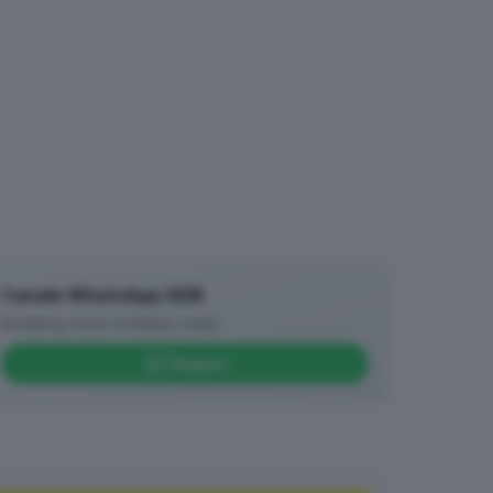
Canale WhatsApp GDB
Breaking news in tempo reale
Seguici