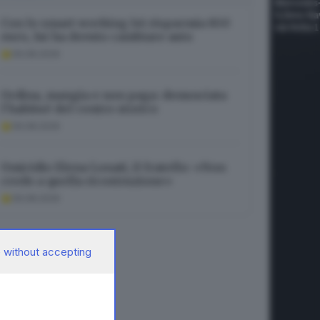
Con lo smart working lei risparmia 850
euro, lui ha dovuto cambiare auto
09.08.2026
Ordina, mangia e non paga: denunciata
l’habitué del centro storico
09.08.2026
Omicidio Elena Lonati, il fratello: «Non
credo a quella ricostruzione»
09.08.2026
 without accepting