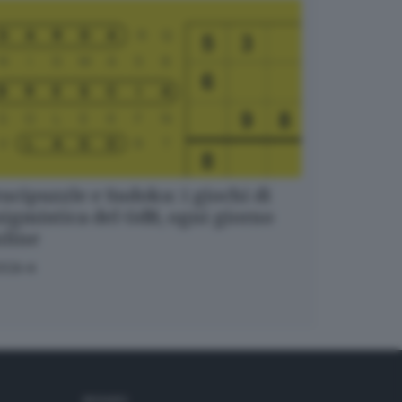
ucipuzzle e Sudoku: i giochi di
igmistica del GdB, ogni giorno
nline
OCA
SEGUICI