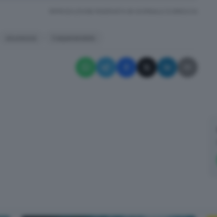
RIPRODUZIONE RISERVATA © GIORNALE DI BRESCIA
sicurezza
Carpenendolo
✕
Cosa è successo oggi? A metà pomeriggio facciamo il punto, tra
cronaca e novità del giorno.
Email*
Quando invii il modulo, controlla la tua inbox per confermare