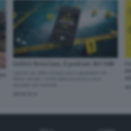
l'iscrizione
Informativa ai sensi dell’articolo 13 del Regolamento
UE 2016/679 o GDPR*
Alla mail registrata verranno inviati periodicamente messaggi di posta
elettronica contenenti le ultime notizie. Potrà interrompere in ogni momento
l'invio seguendo le istruzioni che troverà in ogni messaggio.
Clicca qui per
l'informativa estesa
Delitti Bresciani, il podcast del GdB
Cr
Accetta ed iscriviti
en
I grandi casi della cronaca nera e giudiziaria che
one
o
hanno varcato i confini della provincia e sono
diventati casi nazionali
GI
ASCOLTA
SERVIZI
AZIENDA