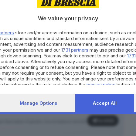
uni parchi - comunica il sindaco Stefano Tramonti -:
80% da Regione Lombardia
ha riguardato gli spazi verdi
We value your privacy
ini, via Monte Rocchetta e via Cappellini». Avviato nel
 immagini alla Polizia locale e ai Carabinieri.
artners
store and/or access information on a device, such as co
ere nel centro del paese - prosegue il primo
h as unique identifiers and standard information sent by a device
a della popolazione e di chi giunge in paese da fuori,
ontent, advertising and content measurement, audience research 
h your permission we and our
1731 partners
may use precise geolo
oftware integrato dedicato allo smart-parking:
ough device scanning. You may click to consent to our and our
1731
lonistica digitale che permetterà di indicare in
cribed above. Alternatively you may access more detailed infor
before consenting or to refuse consenting. Please note that som
obilisti».
 may not require your consent, but you have a right to object to 
 punti di maggiore interesse del paese, è quasi
will apply to this website only. You can change your preferences 
lare nelle aree industriali del paese,
per avere una
e by returning to this site and clicking the
privacy policy
button at
fficilmente ciò avverrà durante questa
o scadrà in primavera e maggio andremo alle urne».
Manage Options
Accept All
Iscriviti
o facciamo il punto, tra cronaca e novità