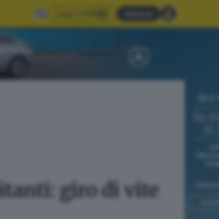
Leggi il GdB
Abbonati
anti: giro di vite