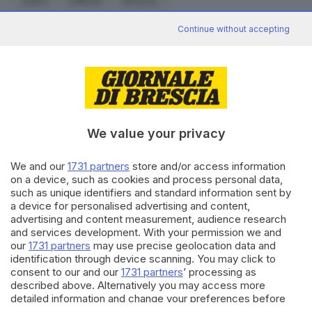
metro
GdB 80
Brescia
cittadina accoglie sul primo binario il locomotore
Continue without accepting
428-237 che porta con sé – oltre al ministro dei
CONDIVIDI
Trasporti Armando Angelini – «un bagagliaio, una
vettura salone e tre carrozze, tutte di nuovissimo
tipo». Lungo i 114 km della tratta «non lo sbuffante
mostro che si sferra di carducciana memoria, ma
l’aerodinamica sagoma lucente
d’un eventuale
We value your privacy
poeta di oggi». Retorica a parte, che effetto dovette
News in 5 minuti
We and our
1731 partners
store and/or access information
fare alle 10.50 l’arrivo di quel convoglio per il cui
Cosa è successo oggi? A metà pomeriggio
on a device, such as cookies and process personal data,
facciamo il punto, tra cronaca e novità del
arrivo, si legge, ci vollero «un milione e 300mila
such as unique identifiers and standard information sent by
giorno.
Iscriviti
giornate di lavoro». Il titolino che campeggia nel
a device for personalised advertising and content,
advertising and content measurement, audience research
fiume di parole è indicativo dello spirito del tempo:
and services development. With your permission we and
«Il progresso del Paese».
our
1731 partners
may use precise geolocation data and
identification through device scanning. You may click to
Canale WhatsApp GDB
consent to our and our
1731 partners
’ processing as
Breaking news in tempo reale
described above. Alternatively you may access more
LEGGI ANCHE
detailed information and change your preferences before
Treni a idrogeno, così Brescia si mette sui
Seguici
consenting or to refuse consenting. Please note that some