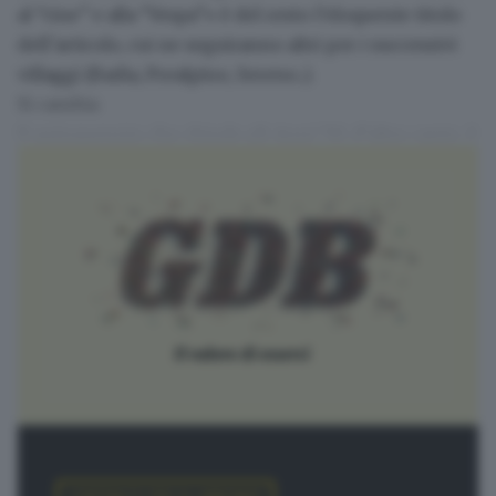
al “cine” e alla “Vespa”» è del resto l’eloquente titolo
dell’articolo, cui ne seguiranno altri per i successivi
villaggi (Badia, Prealpino, Sereno...).
Si cambia
Il quinquennio che chiude gli Anni ‘50, d’altro canto, è
contrassegnato da
forti trasformazioni sociali
. Il
desiderio di superare le incertezze e il progressivo
miglioramento della situazione economica sono
testimoniati del resto anche dalla progressiva
adozione di nuove tecnologie, volte
a rivoluzionare
ad esempio distanze e mobilità
. E Brescia è in prima
fila.
LEGGI ANCHE
Il piano decennale di Brescia per ridurre
del 5% il traffico
CONTENUTO PER GLI ABBONATI