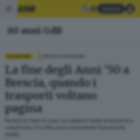
Abbonati
80 anni GdB
80 ANNI GDB
BRESCIA E HINTERLAND
La fine degli Anni ’50 a
Brescia, quando i
trasporti voltano
pagina
Perdura la fame di case, ma cambia il modo di muoversi e
comunicare. E in città arriva il presidente francese De
Gaulle