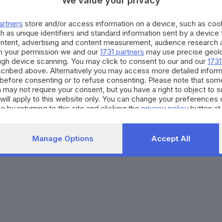
We value your privacy
Agenda eventi
Contatti
ZOOM - Le vostre foto
Redazione
artners
store and/or access information on a device, such as co
Spettacoli
Lettere al direttore
Pubblicità e nec
h as unique identifiers and standard information sent by a device
Abbonamenti
ontent, advertising and content measurement, audience research 
h your permission we and our
1731 partners
may use precise geolo
ough device scanning. You may click to consent to our and our
1731
272770173
Condizioni di abbonamento
Condizioni generali del 
cribed above. Alternatively you may access more detailed infor
before consenting or to refuse consenting. Please note that som
to totale o parziale e la riproduzione con qualsiasi mezzo elettronico, in fu
 may not require your consent, but you have a right to object to 
e del Giornale di Brescia, quotidiano di informazione registrato al Tribunale 
will apply to this website only. You can change your preferences 
e by returning to this site and clicking the
privacy policy
button at
Manage Options
Accept All