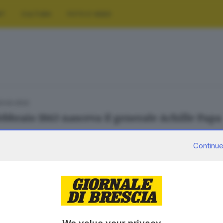
RT
CULTURA
FOTO E VIDEO
23.02.2022
 febbraio 1863 nasceva il generale Achille Papa
Continue
SERVIZI
AZIENDA
Podcast
Chi siamo