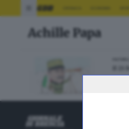
CRONACA
ECONOMIA
SPO
Achille Papa
CULTURA
Il 23
RUBRICHE
Cronaca