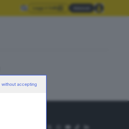
Leggi il GdB
Abbonati
 without accepting
SEGUICI