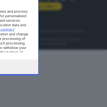
Abbonati a GDB+
okies and process
rologie
 for personalised
and services
cation data and
 partners
’
servizio
Privacy
Cookie policy
Accessibilità
Pubblicità elettorale
mation and change
e processing of
nzione della conseguente diffusione online, sono riservati
such processing.
di Brescia al n° 07/1948 in data 30 novembre 1948.
or withdraw your
 the bottom of