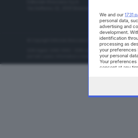
Editoriale Bresciana S.p.A.
Economia
Via Solferino 22, 25121 Brescia
Sport
We and our
1731 p
Cultura e 
personal data, suc
advertising and c
development. Wit
identification thr
© Copyright Editoriale Bresciana S.p.A. - Brescia - P.IVA 00
processing as des
your preferences 
ISSN digital: 2499-099X - ISSN carta: 1590-346X - L'adattamen
your personal data
per tutti i paesi. Informative e moduli privacy. Edizione onlin
Your preferences 
consent at any tim
the webpage.