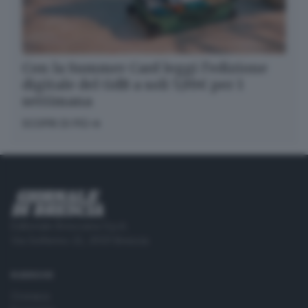
Con la Summer Card leggi l’edizione
digitale del GdB a soli 5,99€ per 1
settimana
SCOPRI DI PIÙ
Editoriale Bresciana S.p.A.
Via Solferino 22, 25121 Brescia
RUBRICHE
Cronaca