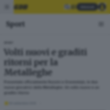
Abbonati
Sport
SPORT
Volti nuovi e graditi
ritorni per la
Metalleghe
Presentate ufficialmente Ruzzini e Gravesteijn, le due
nuove giocatrici della Metalleghe. Un volto nuovo e un
gradito ritorno
05 settembre 2016