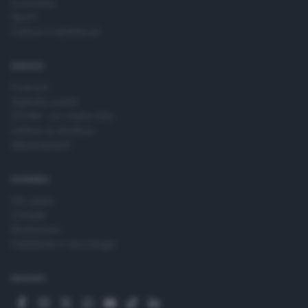
Economia
Sport
Cultura e Spettacoli
SERVIZI
Podcast
Agenda eventi
ZOOM - Le vostre foto
Lettere al direttore
Abbonamenti
AZIENDA
Chi siamo
Contatti
Redazione
Pubblicità e necrologie
SEGUICI