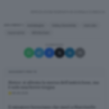
RIPRODUZIONE RISERVATA © GIORNALE DI BRESCIA
metalleghe
Volley femminile
mercato
ARGOMENTI
nuovi arrivi
MOntichiari
CONDIVIDI
SUGGERITI PER TE
Meteo: si allenta la morsa dell’anticiclone, ma
è solo una breve tregua
08.08.2026
Il minatore bresciano che morì a Marcinelle