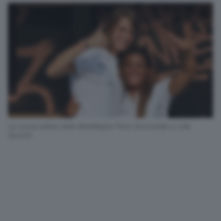
Le nuove atlete della Metalleghe Flore Gravesteijn e Jole
Ruzzini