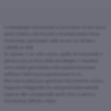
La Metalleghe Montichiari si arricchisce di due nuovi
arrivi: il libero
Jole Ruzzini
e la schiacciatrice
Flore
Gravesteijn
, presentate nelle scorse ore al Parco
Castelli, in città.
Se il primo è un volto nuovo, quello di Gravesteijn è
già ben noto ai tifosi della
Metalleghe
. L’olandese
aveva infatti già militato nella squadra bresciana
nell'anno della storica promozione in A1.
Bloccata in patria per questioni burocratiche, invece,
l'opposto
Malagurski
che
sarà presentata martedì
insieme alle connazionali, anche loro in arrivo a
Montichiari,
Nikolic e Busa
.