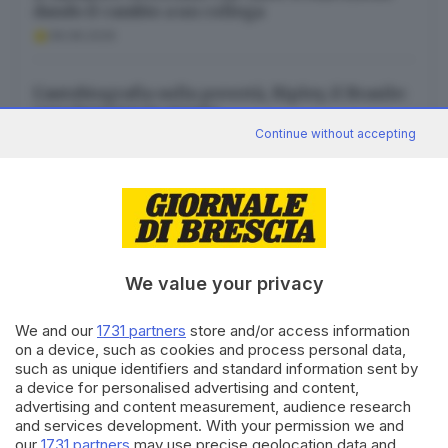
dando il cambio a un collega
08.08.2026
L’autobiografia sulla povertà, Ripley, il Brasile:
cosa leggere in agosto
Continue without accepting
08.08.2026
Canale WhatsApp GDB
We value your privacy
Breaking news in tempo reale
We and our
1731 partners
store and/or access information
Seguici
on a device, such as cookies and process personal data,
such as unique identifiers and standard information sent by
a device for personalised advertising and content,
advertising and content measurement, audience research
and services development. With your permission we and
our
1731 partners
may use precise geolocation data and