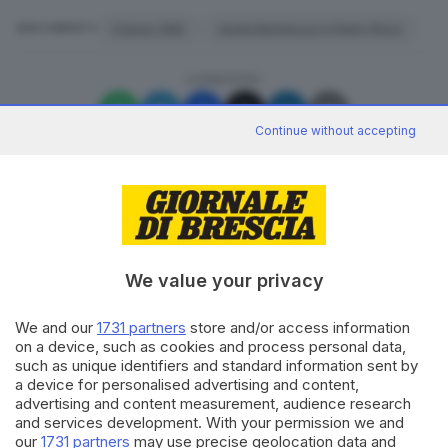
Classe 29Er
Giulia Bartolozzi e Pietro Rizzi
ARGOMENTI
CONDIVIDI
Continue without accepting
SUGGERITI PER TE
Vela, Bartolozzi e Rizzi campioni italiani
assoluti nel 29er
17.09.2024
We value your privacy
We and our
1731 partners
store and/or access information
Vela, Bartolozzi e Rizzi campioni europei e
on a device, such as cookies and process personal data,
mondiali: stagione d’oro
such as unique identifiers and standard information sent by
25.09.2025
a device for personalised advertising and content,
advertising and content measurement, audience research
and services development. With your permission we and
Vela, la Canottieri Salò al vertice nelle regate
our
1731 partners
may use precise geolocation data and