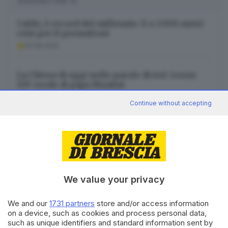
SUGGERITI PER TE
Caldo, è record del millennio. E a 3.000 metri
crisi per il permafrost
07.08.2026
La Chiesa di oggi nelle parole di ieri: Leone
XIV erede di papa Montini
07.08.2026
Continue without accepting
Doualla riscrive la storia e sprinta verso il
Grand Prix di Brescia
07.08.2026
We value your privacy
We and our
1731 partners
store and/or access information
on a device, such as cookies and process personal data,
Canale WhatsApp GDB
such as unique identifiers and standard information sent by