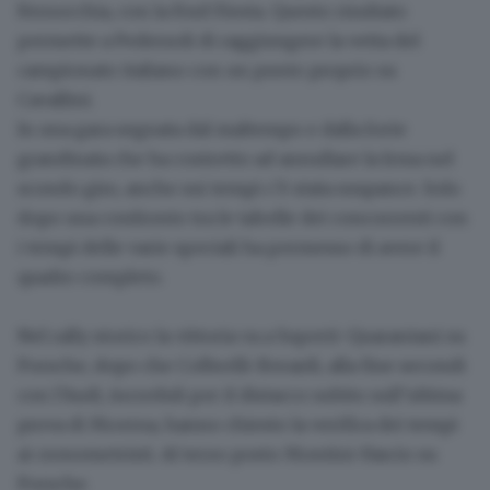
Fernocchia, con la Ford Fiesta. Questo risultato
permette a
Pedersoli di raggiungere la vetta del
campionato italiano
con un punto proprio su
Cavallini.
In una gara
segnata dal maltempo e dalla forte
grandinata
che ha costretto ad annullare la Irma nel
scondo giro, anche sui tempi c'è stata suspance. Solo
dopo una confronto tra le tabelle dei concorrenti con
i tempi delle varie speciali ha permesso di avere il
quadro completo.
Nel rally
storico la vittoria va a Superti-Quarantani su
Porsche,
dopo che Colbrelli-Berardi, alla fine secondi
con l’Audi, increduli per il distacco subito sull’ultima
prova di Moerna, hanno chiesto la verifica dei tempi
ai cronometristi. Al terzo posto Montini-Fascio su
Porsche.