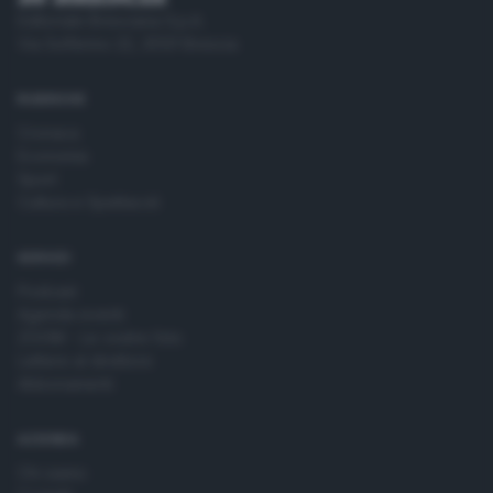
Editoriale Bresciana S.p.A.
Via Solferino 22, 25121 Brescia
RUBRICHE
Cronaca
Economia
Sport
Cultura e Spettacoli
SERVIZI
Podcast
Agenda eventi
ZOOM - Le vostre foto
Lettere al direttore
Abbonamenti
AZIENDA
Chi siamo