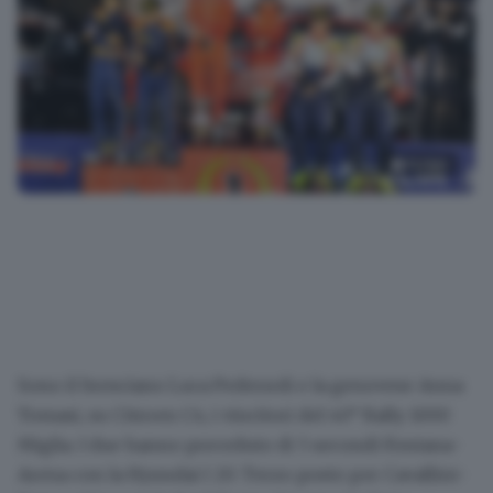
12
foto
Il trionfo di Pedersoli al Mille Miglia
Sono il bresciano
Luca Pedersoli e la genovese Anna
Tomasi, su Citroen C4,
i vincitori del 40° Rally 1000
Miglia. I due hanno preceduto di 5 secondi Fontana-
Arena con la Hyundai I 20. Terzo posto per Cavallini-