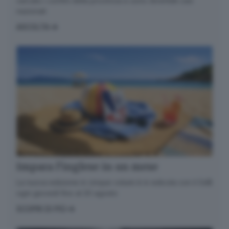
varcato i confini della provincia e sono diventati casi
nazionali
ASCOLTA
Impara l’inglese in un mese
La nuova edizione in cinque volumi è in edicola con il GdB
ogni giovedì fino al 20 agosto
SCOPRI DI PIÙ