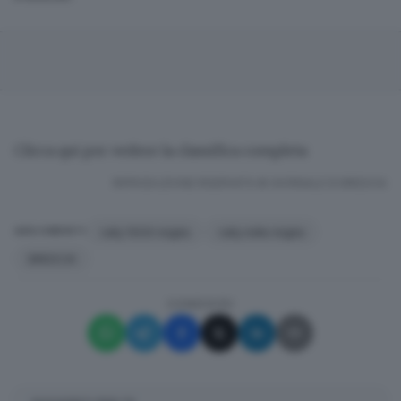
Clicca qui per vedere
la classifica completa
RIPRODUZIONE RISERVATA © GIORNALE DI BRESCIA
rally 1000 miglia
rally mille miglia
ARGOMENTI
BRESCIA
CONDIVIDI