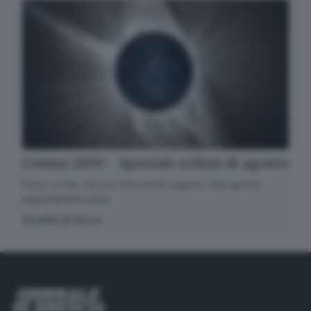
Cosmo 2050 - Speciale eclissi di agosto
Dove, a che ora e in che modo seguire i due grandi
appuntamenti estivi.
SCOPRI DI PIÙ