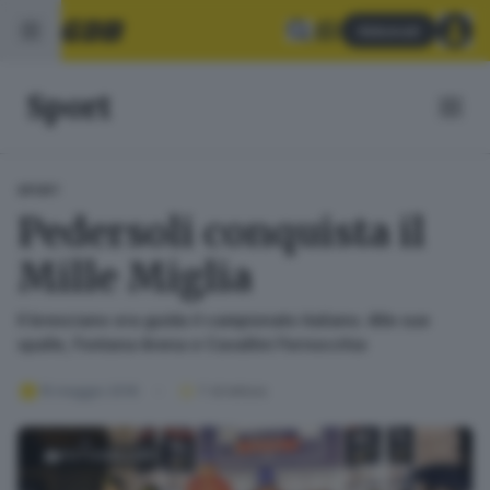
Abbonati
Sport
SPORT
Pedersoli conquista il
Mille Miglia
Il bresciano ora guida il campionato italiano. Alle sue
spalle, Fontana Arena e Cavallini Fernocchia
15 maggio 2016
1
' di lettura
FOTOGALLERY