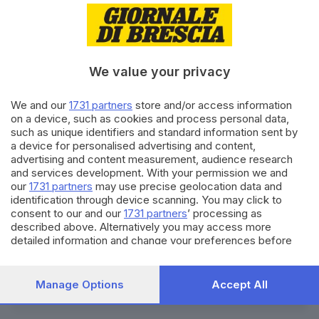
Brescia Musei, un 2025 record con oltre
332mila visite
06.08.2026
We value your privacy
We and our
1731 partners
store and/or access information
Union Brescia, i numeri di maglia: il 9 a Crespi,
on a device, such as cookies and process personal data,
Rizzo Pinna «scala»
such as unique identifiers and standard information sent by
06.08.2026
a device for personalised advertising and content,
advertising and content measurement, audience research
and services development. With your permission we and
our
1731 partners
may use precise geolocation data and
identification through device scanning. You may click to
consent to our and our
1731 partners
’ processing as
described above. Alternatively you may access more
detailed information and change your preferences before
Canale WhatsApp GDB
consenting or to refuse consenting. Please note that some
Breaking news in tempo reale
processing of your personal data may not require your
consent, but you have a right to object to such processing.
Manage Options
Accept All
Seguici
Your preferences will apply to this website only. You can
change your preferences or withdraw your consent at any