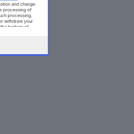
mation and change
e processing of
such processing.
or withdraw your
 the bottom of