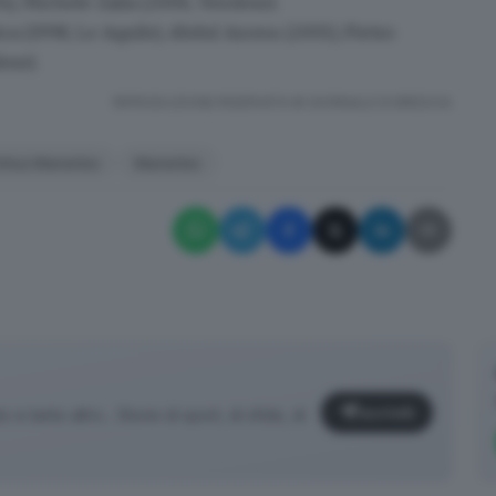
4), Michele Zaila (2006, Verolese).
a (1998, Le Aquile), Abdul Azonu (2001), Pietro
ese).
RIPRODUZIONE RISERVATA © GIORNALE DI BRESCIA
irtus Manerbio
Manerbio
Iscriviti
e tanto altro... Storie di sport, di sfide, di