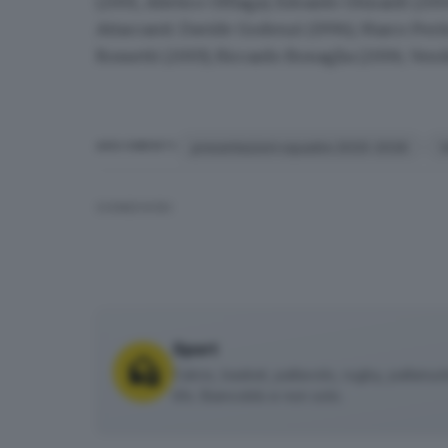
(2001, Atletico Offlaga), Edoardo Ghirardi (200
Attaccanti:
Davide Godenzi (1996), Marco Pertic
Rossetti (2003), Riccardo Bonaglia (2006, Verol
presentazioni squadre 2025-2026
V
ARGOMENTI
CONDIVIDI
Sport
Calcio, basket, pallavolo, rugby, pallanuoto 
tifo. Biancoblù e non solo.