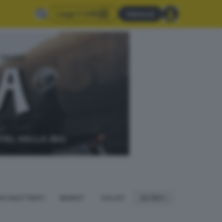
Leggi il GdB
Abbonati
IO DILETTANTI
BASKET
VOLLEY
ALTRO