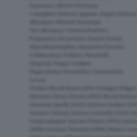
Segretario
: Alberto Portesani.
Consiglieri
: Federico Appiani, Angelo Berteni
Allenatore
: Michele Bontempi.
Vice allenatore
: Gianluca Barbieri.
Preparatore dei portieri
: Daniele Ferrari.
Massofisioterapista
: Alessandra Gonzini.
Collaboratore
: Federico Mombelli.
Dirigente
: Sergio Cavallari.
Magazziniere
: Bernardino Cremaschini.
La rosa
Portieri:
Nicolò Rossi (2004, Gussago), Filippo
Difensori:
Bruno Ferrari (1995), Nicola Bettonc
Christian Zanelli (2002), Andrea Cavallari (2003
Azzurra Calvina), Andrea Cominelli (2004), Da
Centrocampisti:
Simone Priante (1995), Samuel
(1998), Giacomo Tolomini (1998), Matteo Cavag