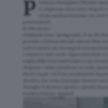
P
rossima a festeggiare l’80esimo anni
il campionato di
Seconda categoria
, 
tempo quella presentatasi con veste r
presentazioni
).
Il volto storico
Guardando bene i protagonisti, c’è un filo bia
presente e il futuro del club nato nel 1946: il
nell’occasione con una targa di riconosciment
costante in tutti i ruoli». Ripercorrendone in e
maglia della Virtus trasformata in una seconda
dirigente e infine
presidente
: un ruolo, quest
Faveri
, il quale con il suo insediamento ha por
direttivo, che conta comunque elementi storici
Provaglio, il direttore sportivo Gabriele Favas
bandiera Federico Appiani).