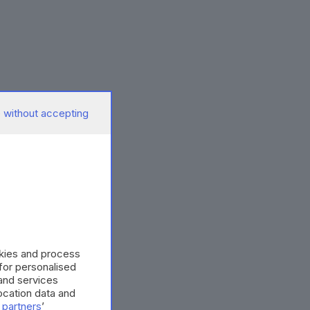
 without accepting
okies and process
 for personalised
and services
cation data and
 partners
’