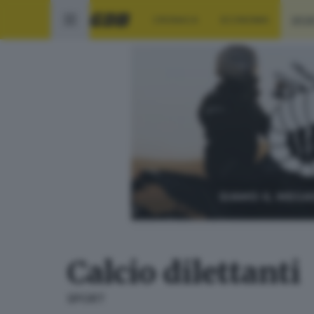
CRONACA
ECONOMIA
SPO
Calcio dilettanti
SPORT