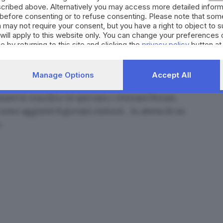
la società: per questo
il sindaco Paolo Vittorielli li
cribed above. Alternatively you may access more detailed infor
before consenting or to refuse consenting. Please note that som
e pagine, ricche di soddisfazioni». Parlando quindi
 may not require your consent, but you have a right to object to 
seguire: «Vogliamo creare lo zoccolo duro che ci
will apply to this website only. You can change your preferences 
per i prossimi anni – dice –. Sono ambizioso di
e by returning to this site and clicking the
privacy policy
button at
gione 2025/2026 è di restare nei piani alti della
chele Bontempi
– confermato al timone della prima
Manage Options
Accept All
delle giovanili della Virtus –, cercheranno di
masti in rosa
(fra cui spiccano i veterani Ferrari,
i sono aggiunti 8 giovani rinforzi… in attesa di un
.