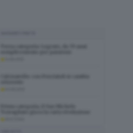
SUGGERITI PER TE
Terza categoria: Lograto, da 39 anni
semplicemente per passione
13.08.2025
Calcinatello: con Pesciaioli si cambia
orizzonte
03.08.2025
Prima categoria, il San Michele
Travagliato gioca la carta rivoluzione
29.07.2025
I PIÙ LETTI