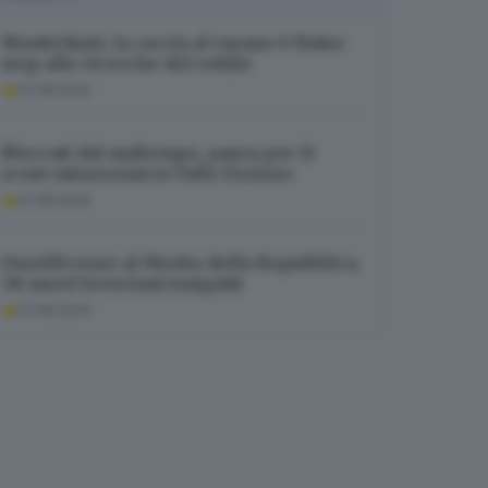
Montichiari, la caccia al varano è finita:
stop alle ricerche del rettile
07.08.2026
Bloccati dal maltempo, paura per 11
scout minorenni in Valle Dorizzo
07.08.2026
Onorificenze al Merito della Repubblica,
38 nuovi bresciani insigniti
07.08.2026