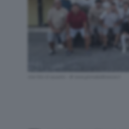
Una foto di squadra - © www.giornaledibrescia.it