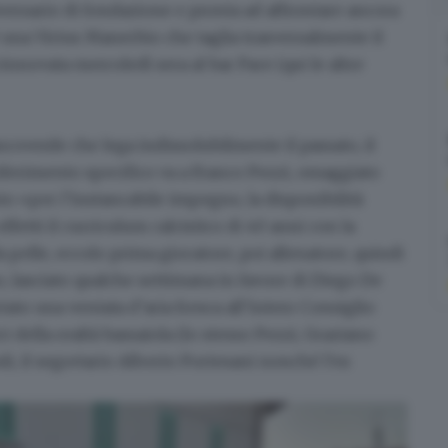
versario di fondazione e pronta ad affrontare ancora
è una
Virtus Manerbio
che taglia trasversalmente il
innovata mercoledì sera al bar Pace (
qui le altre
ncoverde che lega indissolubilmente il passato, il
 riferimento specifico va a
Franco Pezzi
, omaggiato
o «per l’instancabile impegno, la disponibilità
ffetti il curriculum calcistico di 40 anni con la
 pelle, eccolo prima giocatore, poi allenatore, quindi
o, lasciato qualche settimana in favore di
Diego De
tato una ventata d’aria fresca all’intero Consiglio
 della realtà bassaiola (lo stesso Pezzi, Graziano
uli, il segretario Alberto Portesani nonché l’ex