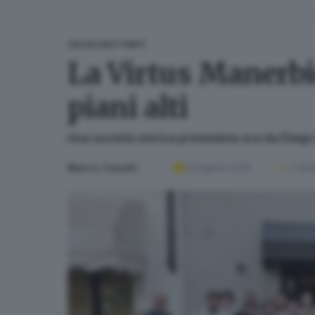
CALCIO DILETTANTI
La Virtus Manerbio
piani alti
Una società storica presieduta ora da Diego
Marco Zanetti
02 agosto 2025
2
' di l