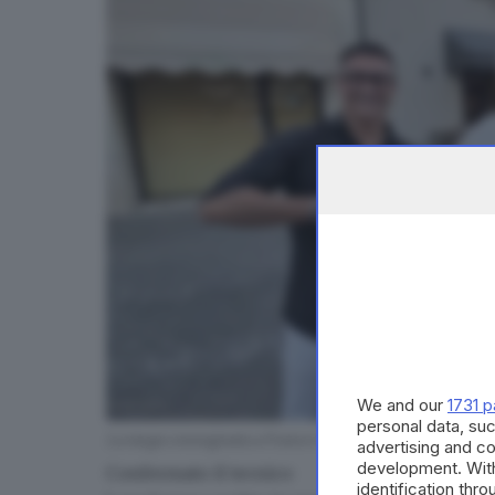
We and our
1731 p
personal data, suc
La targa consegnata a Franco Pezzi - © www.giornaled
advertising and c
development. Wit
Confermato il tecnico
identification thr