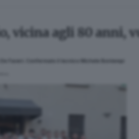
, vicina agli 80 anni, v
 De Faveri. Confermato il tecnico Michele Bontempi
ettura