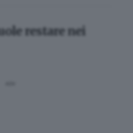
uole restare nei
ADV