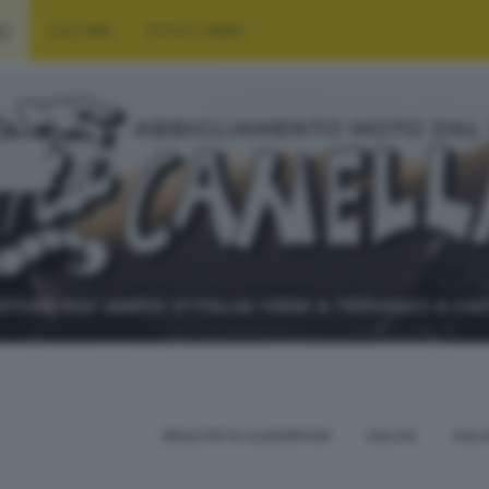
RT
CULTURA
FOTO E VIDEO
RISULTATI E CLASSIFICHE
CALCIO
CALC