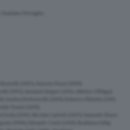
, Graziano Provaglio.
 Brunelli (2005), Simone Puzzi (1990).
elli (1992), Armand Amper (2004, Atletico Offlaga),
), Andrea Bettoncelli (2003), Federico Filisetti (2003,
vide Tosini (2003).
 Doda (2001), Nicolas Carlotti (2005), Samuele Mauri
nini (1996), Edoardo Crimi (2003), Ibrahima Syllaj