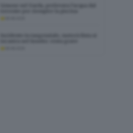
Limone sul Garda, prelevava l’acqua dal
torrente per riempire la piscina
08.08.2026
Incidente in tangenziale, motociclista si
incastra nel lunotto: resta grave
08.08.2026