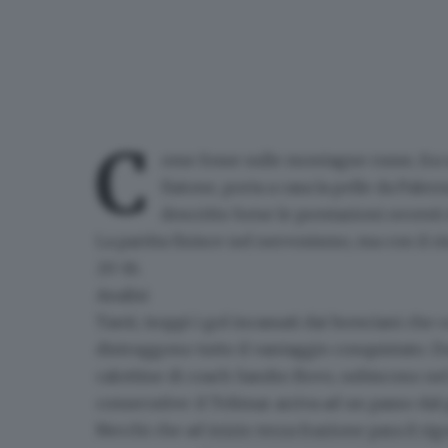
C
ome fosse sulle montagne russe, fra u
fiatone,
porta a casa la pelle da Paler
descritto bene le prestazioni recenti d
La partita finisce nel nervosismo, ma con il ri
20-16.
Analisi
Tanti, troppi i gol incassati dai bresciani c
distruggono tutto il vantaggio conquistato. Do
calottine di coach Sandro Bovo, subiscono nel
consecutive: il Telimar arriva ad un passo dal
Necchi
che ad inizio terza frazione para il rigo