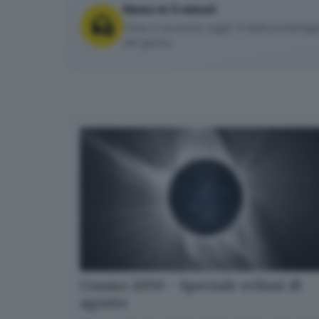
News in 5 minuti
Cosa è successo oggi? A metà pomeriggio 
del giorno.
Cosmo 2050 - Speciale eclissi di
agosto