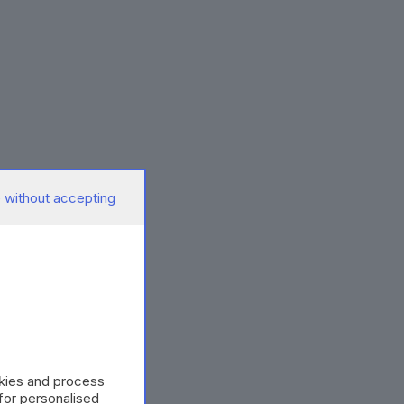
 without accepting
okies and process
 for personalised