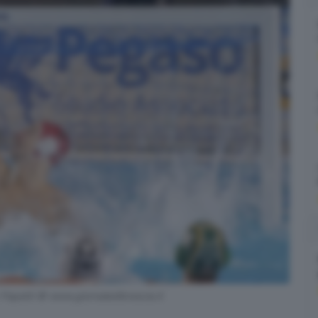
 Papetti © www.giornaledibrescia.it