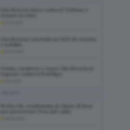
L’An Brescia vince contro il Telimar e
rimane in vetta
01.02.2025
L’An Brescia conclude un 2025 di crescita
e solidità
02.01.2026
Grinta, carattere e cuore: l’An Brescia si
impone contro il Posillipo
11.10.2025
I PIÙ LETTI
Berlucchi, vendemmia al chiaro di luna
per preservare l’uva dal caldo
08.08.2026