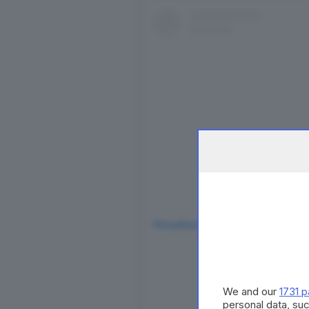
Visualizza questo post su Insta
We and our
1731 p
personal data, suc