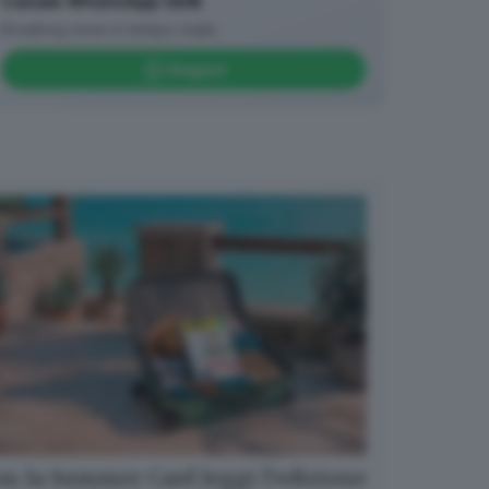
Canale WhatsApp GDB
Breaking news in tempo reale
Seguici
n la Summer Card leggi l’edizione