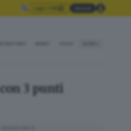
Leggi il GdB
Abbonati
IO DILETTANTI
BASKET
VOLLEY
ALTRO
 con 3 punti
SUGGERITI PER TE