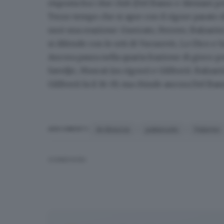
risposta fra i due club (Del Basso e Alesiani p
Terzo tempo che si apre con il rigore parato 
suoi una reazione
: Guerrato, Ferrero, Balzari
si difende con le reti di Vucurovic, Lo Dico e Sa
Ancora paura nella quarta frazione di gioco p
Saveljic, Muscat (su rigore) e Giliberti. Balzar
Giliberti fa il 16-19, ma chiude ancora Del Bass
An Brescia
pallanuoto
Palermo
ARGOMENTI
CONDIVIDI