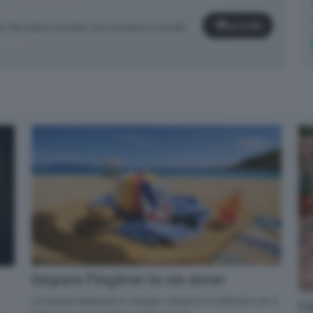
Iscriviti
facciamo il punto, tra cronaca e novità
✕
Impara l’inglese in un mese
La nuova edizione in cinque volumi è in edicola con il
Cosa è successo oggi? A metà pomeriggio facciamo il punto, tra
Co