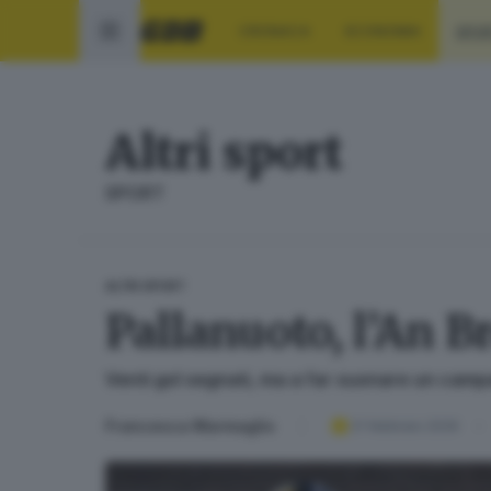
CRONACA
ECONOMIA
SPO
Altri sport
SPORT
ALTRI SPORT
Pallanuoto, l’An B
Venti gol segnati, ma a far suonare un campan
Francesca Marmaglio
21 febbraio 2026