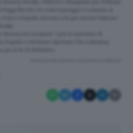
er Brescia, Saveljic, Giliberti e Mangiante per Telimar)
di Baggi Necchi che evita il pareggio e
consente ai
ni, Dolce e Popadic arrivano a 16 gol, mentre Palermo
veljic.
er Brescia che
incassa il -1
per le marcature di
ini, Popadic e Del Basso riportano l’An a distanza;
o per il 16-20 definitivo.
RIPRODUZIONE RISERVATA © GIORNALE DI BRESCIA