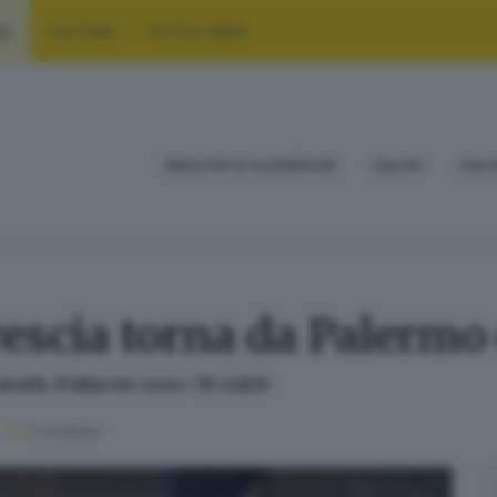
RT
CULTURA
FOTO E VIDEO
RISULTATI E CLASSIFICHE
CALCIO
CALC
rescia torna da Palermo
ello d’allarme sono i 16 subiti
2
' di lettura