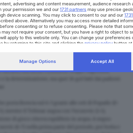
ontent, advertising and content measurement, audience research 
h your permission we and our
1731 partners
may use precise geolo
ough device scanning. You may click to consent to our and our
1731
cribed above. Alternatively you may access more detailed infor
before consenting or to refuse consenting. Please note that som
 may not require your consent, but you have a right to object to 
will apply to this website only. You can change your preferences 
da AN Brescia (@an.brescia)
e by returning to this site and clicking the
privacy policy
button at
favorisce i padroni di casa scesi in acqua carburati da
Manage Options
Accept All
 nulla da perdere.
Sicuramente non una prestazione
 davanti, ma dietro commette troppe ingenuità.
e e la determinazione, ma quei 16 gol fatti dai padroni
ni.
orta Brescia sul 6-3 grazie alle reti di Popadic (0-
(1-5), mentre il Telimar segna con Vucurovic (1-1),
ione di gioco ritrova equilibrio in acqua
. A segno
ucurovic (6-7) nella prima parte del periodo, poi botta e