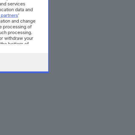
and services
cation data and
 partners
’
mation and change
e processing of
such processing.
or withdraw your
 the bottom of