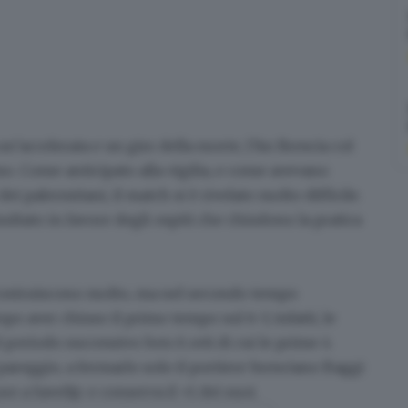
n’accelerata e un giro della morte, l’An Brescia col
mo
. Come anticipato alla vigilia, e come avevano
ei palermitani, il match si è rivelato molto difficile.
sultato in favore degli ospiti che chiudono la pratica
he costruiscono molto, ma nel secondo tempo
po aver chiuso il primo tempo sul 6-3, infatti, le
 periodo successivo ben 6 reti di cui le prime 4
 pareggio,
a fermarlo solo il portiere bresciano Baggi
re a Savelijc e conserva il +1 dei suoi.