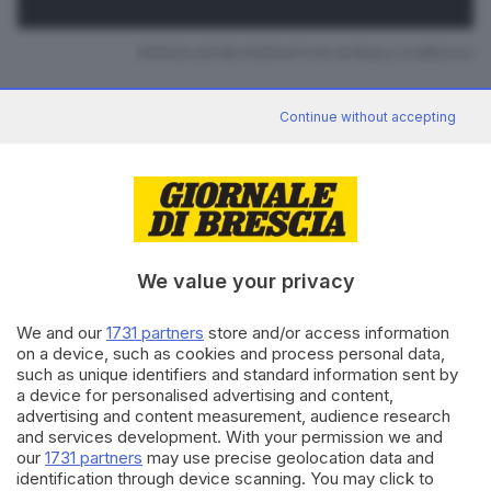
Ginnastica Fabriano a fianco della campionessa e
bronzo olimpico
Sofia Raffaeli
. Prima degli assoluti
RIPRODUZIONE RISERVATA © GIORNALE DI BRESCIA
tricolore in programma questa estate, Taglietti
gareggerà anche nella serie A spagnola, come
Alice Taglietti
Aphrodite Cup
ARGOMENTI
Continue without accepting
prestito ad una società iberica. Appuntamenti già
ginnastica ritmica
Atene
scritti, in attesa di nuove convocazioni in azzurro.
CONDIVIDI
We value your privacy
We and our
1731 partners
store and/or access information
on a device, such as cookies and process personal data,
such as unique identifiers and standard information sent by
Sport
a device for personalised advertising and content,
Calcio, basket, pallavolo, rugby, pallanuoto e
advertising and content measurement, audience research
tanto altro... Storie di sport, di sfide, di tifo.
and services development. With your permission we and
Biancoblù e non solo.
our
1731 partners
may use precise geolocation data and
Iscriviti
identification through device scanning. You may click to