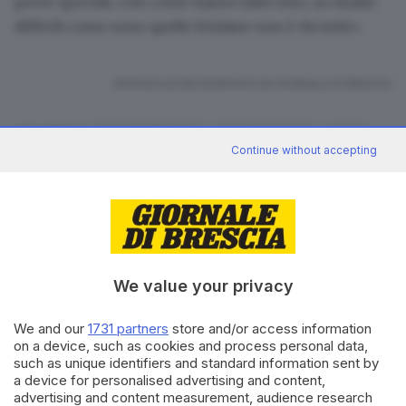
prove speciali, così come hanno fatto loro, su strade
difficili come sono quelle friulane non è da tutti».
RIPRODUZIONE RISERVATA © GIORNALE DI BRESCIA
Stefano Albertini
Danilo Fappani
rally
ARGOMENTI
Continue without accepting
Mirabella Mille Miglia
CONDIVIDI
We value your privacy
SUGGERITI PER TE
We and our
1731 partners
store and/or access information
Gardaland, nuovo incendio a pochi metri dalle
on a device, such as cookies and process personal data,
attrazioni
such as unique identifiers and standard information sent by
a device for personalised advertising and content,
07.08.2026
advertising and content measurement, audience research