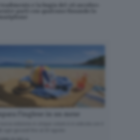
l tradimento e la bugia del «ti ascolto»
entre parli con qualcuno fissando lo
martphone
para l’inglese in un mese
nuova edizione in cinque volumi è in edicola con il
 ogni giovedì fino al 20 agosto
OPRI DI PIÙ