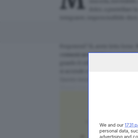
M
una sola, inevitabile
dolce, a puntellare l
integrante, imprescindibile direi
Prepotenti? Sì, avete letto bene.
comunicare a tutti una priorità
guardo il cellulare. Lo faccio, e
si accende e ci si distrae in due,
Questo terzo incomodo ha però de
Magari non me ne accorgo nemmeno
fondamentalmente una: smetto di 
Lo ha rilevato uno psicologo, nel
discorso inevitabilmente scende
telefono, ma il fatto che stia lì 
We and our
1731 p
tu a consultarlo con nonchalanc
personal data, suc
advertising and c
interessante.