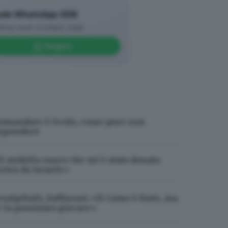
ale WhatsApp GDB
king news in tempo reale
Seguici
omandare è lecito, come pure non
ispondere
Il midollo osseo che mi è stato donato
rriva da Israele»
eralpiSalò, Zaffaroni: «Il Como è forte, ma
e la possiamo giocare»