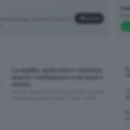
Can
Brea
Iscriviti
età pomeriggio facciamo il punto, tra
o.
D
La umilia, maltratta e violenta:
r
marito condannato a sei anni e
mezzo
il
«
Filmava i rapporti contro la sua volontà: seconda
✕
a
condanna in quattro anni per l’uomo violento
F
c