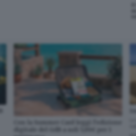
Cosa è successo oggi? A metà pomeriggio facciamo il punto, tra
I
cronaca e novità del giorno.
m
s
Email*
Quando invii il modulo, controlla la tua inbox per confermare
l'iscrizione
Informativa ai sensi dell’articolo 13 del Regolamento UE
2016/679 o GDPR*
Alla mail registrata verranno inviati periodicamente messaggi di posta
elettronica contenenti le ultime notizie. Potrà interrompere in ogni
momento l'invio seguendo le istruzioni che troverà in ogni
messaggio.
Clicca qui per l'informativa estesa
dB
Im
Accetta ed iscriviti
La 
Con la Summer Card leggi l’edizione
GdB
digitale del GdB a soli 5,99€ per 1
SC