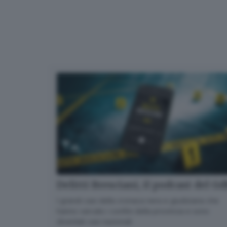
Delitti Bresciani, il podcast del G
I grandi casi della cronaca nera e giudiziaria che
hanno varcato i confini della provincia e sono
diventati casi nazionali