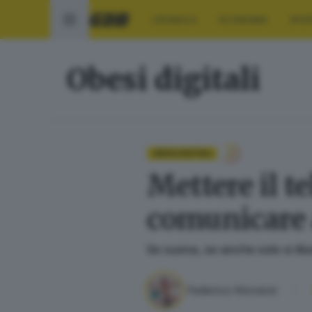
CRONACA
ECONOMIA
SPO
Obesi digitali
OBESI DIGITALI
Mettere il t
comunicare a
Se suona, se anche solo si ill
Federico Vincenzi