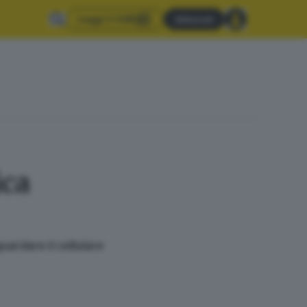
Leggi il GdB
Abbonati
ica
uardare il cellulare