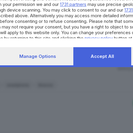
La nostra community si evolv
h your permission we and our
1731 partners
may use precise geolo
occasioni di partecipazione, 
o una zuppa. Magari quel che sto raccontando addirittura ti 
ough device scanning. You may click to consent to our and our
1731
per il territorio. Decidi anch
cribed above. Alternatively you may access more detailed infor
 al rettangolino luminoso. Magari è così, ma quello non è i
strumento quotidiano di co
before consenting or to refuse consenting. Please note that som
onate se lo ripeto ma è fondamentale capirlo, un solo signi
civico.
 may not require your consent, but you have a right to object to 
ci, da cercare di ignorare il telefono a che se arrivano not
will apply to this website only. You can change your preferences 
e by returning to this site and clicking the
privacy policy
button at
lodevole, non c’è che dire, ma forse vano.
Perché per non p
SCOPRI DI PI
 un «no» davanti
. Il che in parole povere vuol dire, comun
Manage Options
Accept All
RIPRODU
smartphone
Brescia