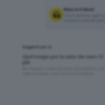
News in 5 minuti
Cosa è successo oggi? A m
cronaca e novità del giorn
Suggeriti per te
Quel tempo per la noia che non c’è
più
Non riusciamo a stare due minuti senza telefono, con 
quale occupiamo i nostri piccoli slot di silenzio