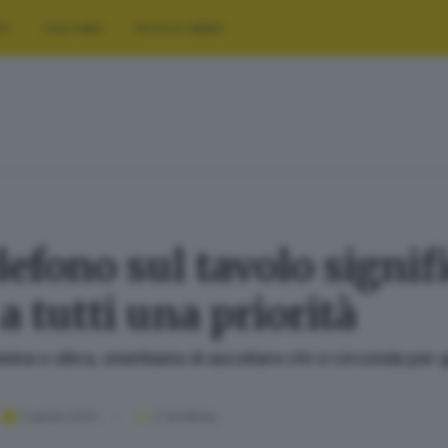
RT
CULTURA
FOTO E VIDEO
elefono sul tavolo signif
 tutti una priorità
umina o vibra, smettiamo di ascoltare chi ci circonda per g
11 aprile 2024
2
' di lettura