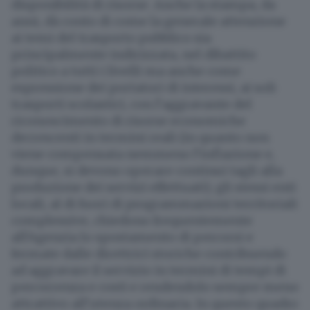
disponibilità di risorse. Anche la stampa, da
anni, dà conto di come la generale attenzione
ai temi del trasporto pubblico sia
principalmente indirizzata, nel dibattito
politico a tutti i livelli ma anche come
espressione dei portatori di interessi, ai soli
trasporti scolastici, con l’aggravante del
riconoscimento di risorse economiche
decrescenti in termini reali (in quanto non
viene compensata nemmeno l’inflazione e,
dunque, si devono operare continui tagli alla
produzione dei servizi effettuati); gli stessi enti
locali, al di fuori di programmazioni territoriali
complessive, chiedono frequentemente
all’Agenzia lo spostamento di percorsi e
fermate dalle direttrici storiche contribuendo
ad aggravare il servizio in termini di tempi di
percorrenza e costi e rendendolo sempre meno
attrattivo all’utenza ordinaria. In questo quadro