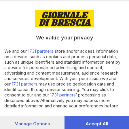
Migranti, nessuna emergenza in provincia: in
calo le persone ospitate
06.08.2026
We value your privacy
Brescia: le certezze della difesa e gli
interrogativi di mercato
We and our
1731 partners
store and/or access information
06.08.2026
on a device, such as cookies and process personal data,
such as unique identifiers and standard information sent by
a device for personalised advertising and content,
Bresciangrana da lunedì torna a ritirare il
advertising and content measurement, audience research
latte, allevatori scettici
and services development. With your permission we and
06.08.2026
our
1731 partners
may use precise geolocation data and
identification through device scanning. You may click to
consent to our and our
1731 partners
’ processing as
described above. Alternatively you may access more
detailed information and change your preferences before
consenting or to refuse consenting. Please note that some
processing of your personal data may not require your
Canale WhatsApp GDB
consent, but you have a right to object to such processing.
Manage Options
Accept All
Your preferences will apply to this website only. You can
Breaking news in tempo reale