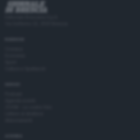
Editoriale Bresciana S.p.A.
Via Solferino 22, 25121 Brescia
RUBRICHE
Cronaca
Economia
Sport
Cultura e Spettacoli
SERVIZI
Podcast
Agenda eventi
ZOOM - Le vostre foto
Lettere al direttore
Abbonamenti
AZIENDA