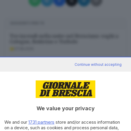
SUGGERITI PER TE
Tre incendi nella notte nel Bresciano: roghi a
Cologne, Botticino e Torbole
07.08.2026
Continue without accepting
L’inclusione negata al centro estivo
07.08.2026
Tav, ascoltare i territori e isolare la violenza
07.08.2026
We value your privacy
We and our
1731 partners
store and/or access information
on a device, such as cookies and process personal data,