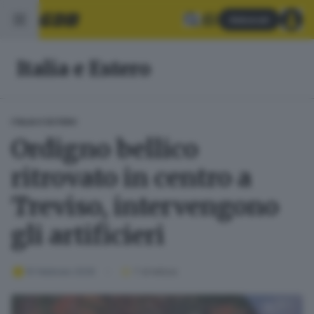
Abbonati
Italia e Estero
ITALIA E ESTERO
Ordigno bellico
ritrovato in centro a
Treviso, intervengono
gli artificieri
10 febbraio 2026
1
' di lettura