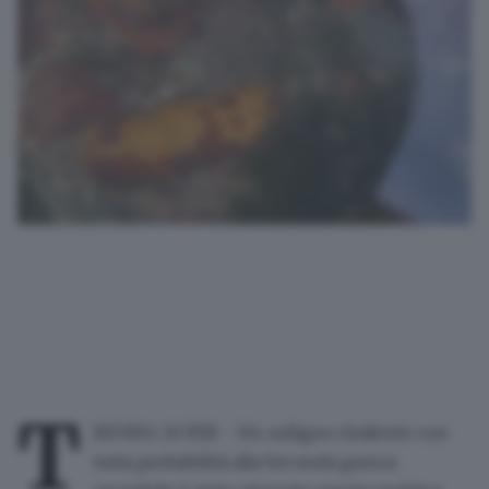
T
REVISO, 10 FEB - Un ordigno risalente con
tutta probabilità alla Seconda guerra