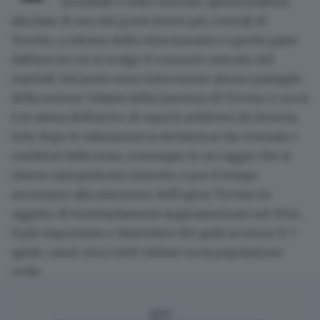
mondiale è stato ritrovato questa mattina
alla base di uno dei ponti storici più centrali di
Treviso, a ridosso della cinta muraria e a pochi passi
dall'area in cui si svolge il consueto mercato del
martedì. Sul posto sono intervenute alcune pattuglie
della sezione Volanti della Questura di Treviso e ora si
è in attesa dell'arrivo di esperti artificieri da Venezia.
Solo dopo le valutazioni si deciderà se far evacuare i
residenti della zona, comunque in un raggio che si
ritiene sarà piuttosto ristretto, e per il tempo
necessario alla rimozione dell'ogiva. Treviso fu
oggetto di bombardamenti angloamericani nel 1944,
il più importante e distruttivo dei quali avvenne il 7
aprile, causò circa 1.600 vittime tra la popolazione
civile.
ADV