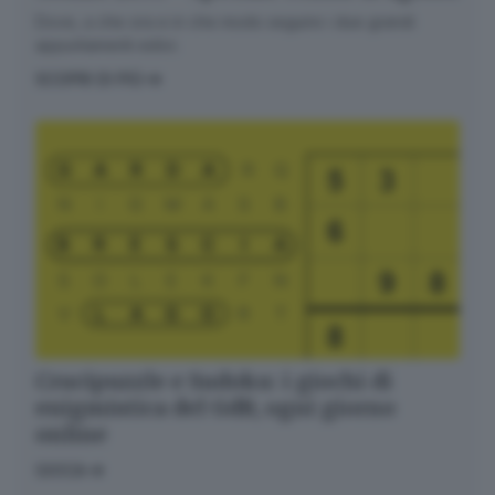
Dove, a che ora e in che modo seguire i due grandi
appuntamenti estivi.
SCOPRI DI PIÙ
Crucipuzzle e Sudoku: i giochi di
enigmistica del GdB, ogni giorno
online
GIOCA