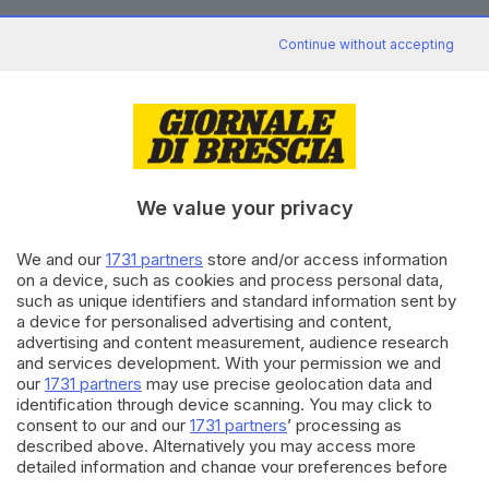
Continue without accepting
Canale WhatsApp GDB
Breaking news in tempo reale
Seguici
We value your privacy
We and our
1731 partners
store and/or access information
on a device, such as cookies and process personal data,
such as unique identifiers and standard information sent by
a device for personalised advertising and content,
advertising and content measurement, audience research
and services development. With your permission we and
our
1731 partners
may use precise geolocation data and
identification through device scanning. You may click to
consent to our and our
1731 partners
’ processing as
described above. Alternatively you may access more
detailed information and change your preferences before
consenting or to refuse consenting. Please note that some