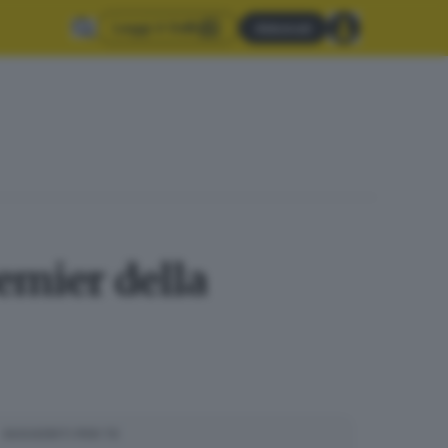
Leggi il GdB
Abbonati
mier della
SUGGERITI PER TE