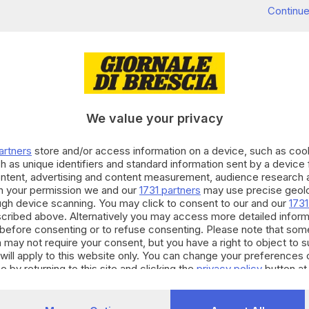
Continue
We value your privacy
tato nominato dal presidente Emmanuel Macron come
artners
store and/or access information on a device, such as co
 annuncia l'Eliseo.
h as unique identifiers and standard information sent by a device
ontent, advertising and content measurement, audience research 
RIPRODUZIONE RISERVATA © GIORNALE DI BRESCIA
h your permission we and our
1731 partners
may use precise geolo
ough device scanning. You may click to consent to our and our
1731
cribed above. Alternatively you may access more detailed infor
before consenting or to refuse consenting. Please note that som
 may not require your consent, but you have a right to object to 
will apply to this website only. You can change your preferences 
e by returning to this site and clicking the
privacy policy
button at