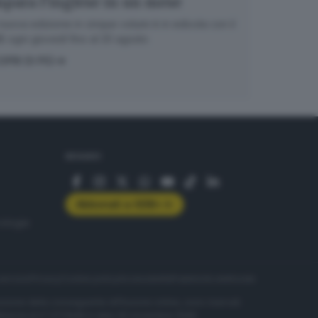
para l’inglese in un mese
nuova edizione in cinque volumi è in edicola con il
 ogni giovedì fino al 20 agosto
OPRI DI PIÙ
SEGUICI
Abbonati a GDB+
rologie
servizio
Privacy
Cookie policy
Accessibilità
Pubblicità elettorale
nzione della conseguente diffusione online, sono riservati
di Brescia al n° 07/1948 in data 30 novembre 1948.