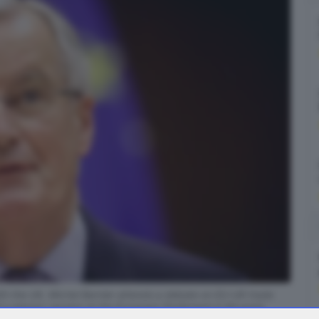
th the UK, Michel Barnier attends a debate on EU-UK trade
 plenary session at the European Parliament in Brussels,