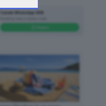
Canale WhatsApp GDB
Breaking news in tempo reale
Seguici