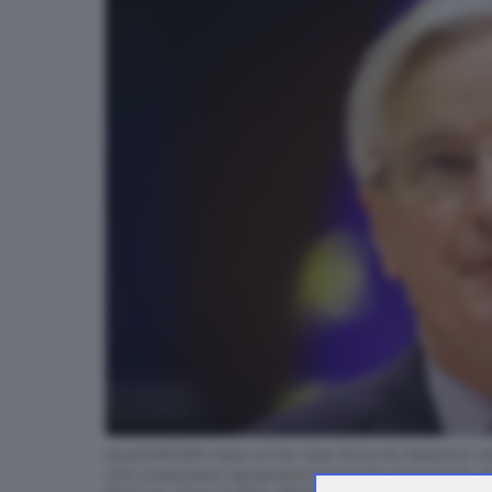
epa09162881 Head of the Task Force for Relations wi
and cooperation agreement during the second day of a