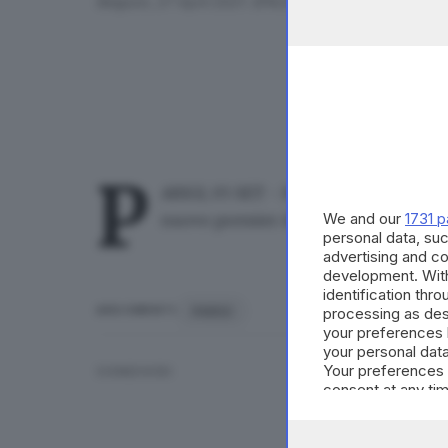
Belgium, 27 April 2021. EPA/OLIVIER HOSLET / POOL
P
ARIGI, 05 SET - Michel Barnier è s
We and our
1731 p
nuovo premier della Francia: è quanto
personal data, suc
advertising and c
development. Wit
identification thr
PARIGI
ARGOMENTI
processing as des
your preferences 
your personal data
Your preferences 
CONDIVIDI
consent at any tim
the webpage.