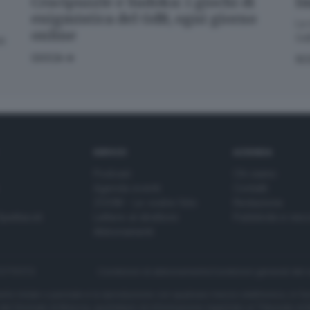
Crucipuzzle e Sudoku: i giochi di
Im
enigmistica del GdB, ogni giorno
La 
online
GdB
di
GIOCA
SC
SERVIZI
AZIENDA
Podcast
Chi siamo
Agenda eventi
Contatti
ZOOM - Le vostre foto
Redazione
Spettacoli
Lettere al direttore
Pubblicità e nec
Abbonamenti
272770173
Condizioni di abbonamento
Condizioni generali del 
to totale o parziale e la riproduzione con qualsiasi mezzo elettronico, in fu
e del Giornale di Brescia, quotidiano di informazione registrato al Tribunale 