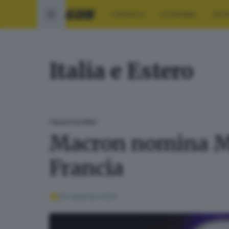
CRONACA
ECONOMIA
SPO
Italia e Estero
ITALIA E ESTERO
Macron nomina Mi
Francia
05 settembre 2024