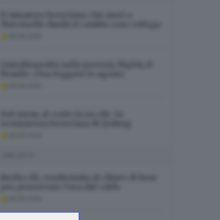
Il minatore bresciano che morì a
Marcinelle dando il cambio a un collega
08.08.2026
L’autobiografia sulla povertà, Ripley, il
Brasile: cosa leggere in agosto
08.08.2026
Dal menu al conto in un clic: la
scommessa bresciana di Qodeup
08.08.2026
I PIÙ LETTI
Berlucchi, vendemmia al chiaro di luna
per preservare l’uva dal caldo
08.08.2026