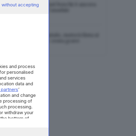
Tignale, l’incendio nei boschi è ancora
 without accepting
in corso: in arrivo i Canadair
08.08.2026
Incidente in tangenziale, motociclista si
incastra nel lunotto: resta grave
08.08.2026
okies and process
 for personalised
and services
cation data and
 partners
’
mation and change
e processing of
such processing.
or withdraw your
 the bottom of