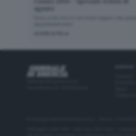
Cosmo 2050 - Speciale eclissi di
agosto
Dove, a che ora e in che modo seguire i due gran
appuntamenti estivi.
SCOPRI DI PIÙ
RUBRICHE
Cronaca
Editoriale Bresciana S.p.A.
Economia
Via Solferino 22, 25121 Brescia
Sport
Cultura e 
© Copyright Editoriale Bresciana S.p.A. - Brescia - P.IVA 00
ISSN digital: 2499-099X - ISSN carta: 1590-346X - L'adattamen
per tutti i paesi. Informative e moduli privacy. Edizione onlin