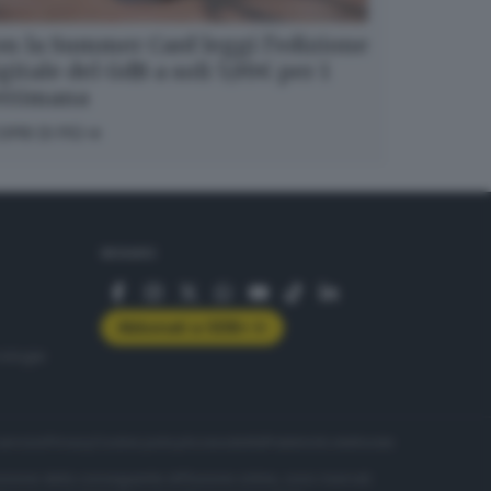
n la Summer Card leggi l’edizione
gitale del GdB a soli 5,99€ per 1
ettimana
OPRI DI PIÙ
SEGUICI
Abbonati a GDB+
rologie
servizio
Privacy
Cookie policy
Accessibilità
Pubblicità elettorale
nzione della conseguente diffusione online, sono riservati