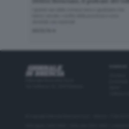
Delitti Bresciani, il podcast del G
I grandi casi della cronaca nera e giudiziaria che
hanno varcato i confini della provincia e sono
diventati casi nazionali
ASCOLTA
RUBRICHE
Cronaca
Editoriale Bresciana S.p.A.
Economia
Via Solferino 22, 25121 Brescia
Sport
Cultura e 
© Copyright Editoriale Bresciana S.p.A. - Brescia - P.IVA 00
ISSN digital: 2499-099X - ISSN carta: 1590-346X - L'adattamen