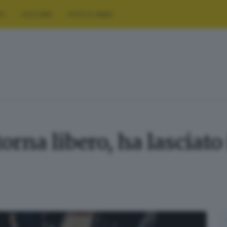
RT
CULTURA
FOTO E VIDEO
rna libero, ha lasciato 