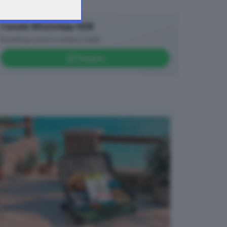
Canale WhatsApp GDB
Breaking news in tempo reale
Seguici