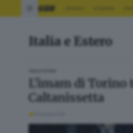
CRONACA
ECONOMIA
SPO
Italia e Estero
ITALIA E ESTERO
L'imam di Torino to
Caltanissetta
15 dicembre 2025