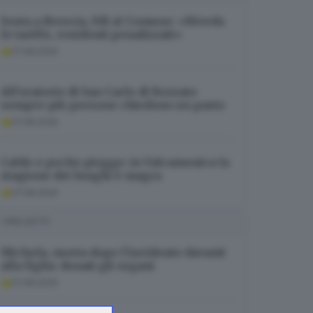
Sosta a Brescia, FdI al Comune: «Riveda
le tariffe, residenti penalizzati»
07.08.2026
All’oratorio di San Carlo di Rezzato
sempre più persone chiedono un pasto
07.08.2026
Caldo e poche piogge: in Valcamonica la
stagione dei funghi è magra
07.08.2026
I PIÙ LETTI
Michela, morta dopo l’incidente davanti
alla figlia: donati gli organi
07.08.2026