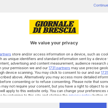
Continue
da poco il Cpr di Caltanissetta l'imam Mohamed
e della Corte di Appello di Torino che si è
We value your privacy
 trattenimento nella struttura. All'imam è stato
orio emesso dalla Questura di Caltanissetta.
artners
store and/or access information on a device, such as co
h as unique identifiers and standard information sent by a device
RIPRODUZIONE RISERVATA © GIORNALE DI BRESCIA
ontent, advertising and content measurement, audience research 
h your permission we and our
1731 partners
may use precise geolo
ough device scanning. You may click to consent to our and our
1731
cribed above. Alternatively you may access more detailed infor
before consenting or to refuse consenting. Please note that som
 may not require your consent, but you have a right to object to 
will apply to this website only. You can change your preferences 
e by returning to this site and clicking the
privacy policy
button at