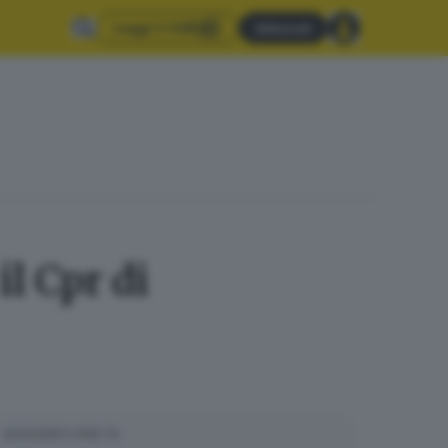
Leggi il GdB
Abbonati
il Cpr di
SUGGERITI PER TE