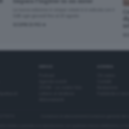
dB
Impara l’inglese in un mese
La nuova edizione in cinque volumi è in edicola con il
Co
GdB ogni giovedì fino al 20 agosto
di
s
SCOPRI DI PIÙ
SC
SERVIZI
AZIENDA
Podcast
Chi siamo
Agenda eventi
Contatti
ZOOM - Le vostre foto
Redazione
Spettacoli
Lettere al direttore
Pubblicità e nec
Abbonamenti
272770173
Condizioni di abbonamento
Condizioni generali del 
to totale o parziale e la riproduzione con qualsiasi mezzo elettronico, in fu