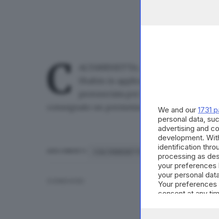
C
ALTANISSETTA, 15 DIC - Ha lasciato 
Shahin in applicazione della decision
pronunciata per la cessazione del suo
consegnato un permesso di soggiorno provvis
We and our
1731 p
personal data, suc
advertising and c
development. Wit
identification thr
CALTANISSETTA
ARGOMENTI
processing as des
your preferences 
your personal data
CONDIVIDI
Your preferences 
consent at any tim
the webpage.