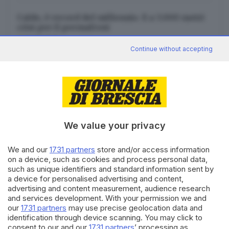
Caldo, è record del millennio. E a 3.000 metri
crisi per il permafrost
07.08.2026
Continue without accepting
Canale WhatsApp GDB
We value your privacy
Breaking news in tempo reale
Seguici
We and our
1731 partners
store and/or access information
on a device, such as cookies and process personal data,
such as unique identifiers and standard information sent by
a device for personalised advertising and content,
advertising and content measurement, audience research
and services development. With your permission we and
our
1731 partners
may use precise geolocation data and
identification through device scanning. You may click to
consent to our and our
1731 partners
’ processing as