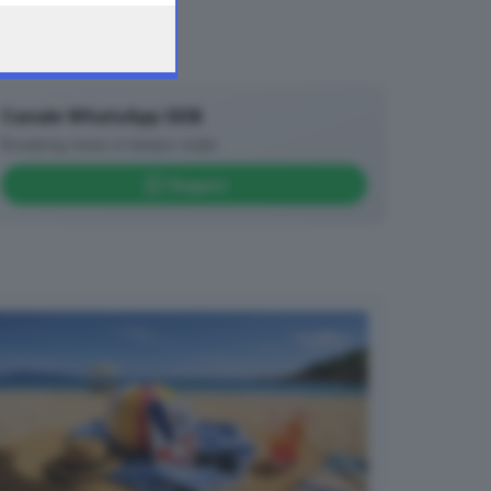
Canale WhatsApp GDB
Breaking news in tempo reale
Seguici