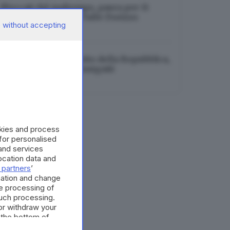
Bloccati dal maltempo, paura per 11
scout minorenni in Valle Dorizzo
 without accepting
07.08.2026
Onorificenze al Merito della Repubblica,
38 nuovi bresciani insigniti
07.08.2026
okies and process
 for personalised
and services
cation data and
 partners
’
mation and change
e processing of
such processing.
or withdraw your
 the bottom of