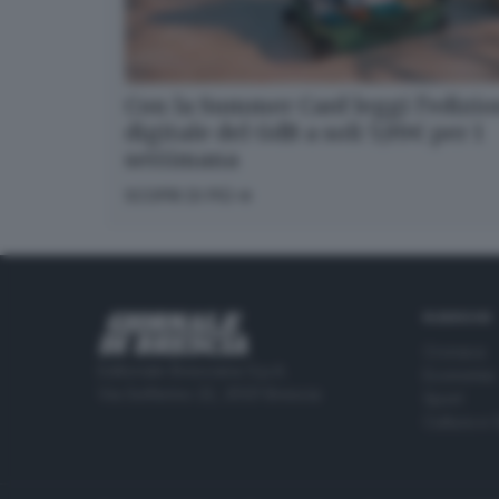
Con la Summer Card leggi l’edizi
digitale del GdB a soli 5,99€ per 1
settimana
SCOPRI DI PIÙ
RUBRICHE
Cronaca
Editoriale Bresciana S.p.A.
Economia
Via Solferino 22, 25121 Brescia
Sport
Cultura e 