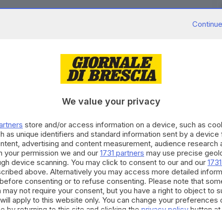
Continue
Un anziano deceduto e la moglie portata in
o all'incendio sviluppatosi nella notte in un
lini a Massa (Massa Carrara). E' quanto si apprende
We value your privacy
ossicata. In ospedale anche due carabinieri
perché ha riportato un problema a un arto (soccorso in
artners
store and/or access information on a device, such as co
h as unique identifiers and standard information sent by a device
viati dal 118 e ai vigili del fuoco.
ontent, advertising and content measurement, audience research 
h your permission we and our
1731 partners
may use precise geolo
RIPRODUZIONE RISERVATA © GIORNALE DI BRESCIA
ough device scanning. You may click to consent to our and our
1731
cribed above. Alternatively you may access more detailed infor
before consenting or to refuse consenting. Please note that som
ASSA (MASSA CARRARA)
 may not require your consent, but you have a right to object to 
will apply to this website only. You can change your preferences 
e by returning to this site and clicking the
privacy policy
button at