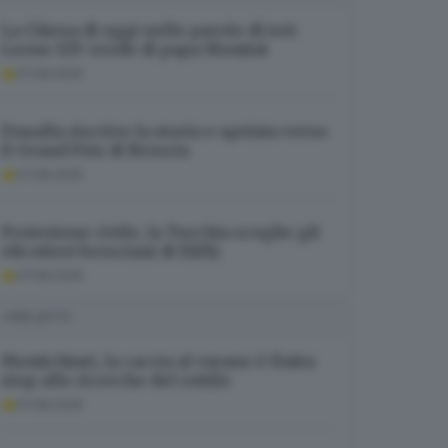
La Chiesa di oggi nelle parole di ieri:
Leone XIV erede di papa Montini
07.08.2026
Doualla riscrive la storia e sprinta verso
il Grand Prix di Brescia
07.08.2026
Protezione civile, la Turchia sceglie gli
elicotteri bresciani di Elifly
07.08.2026
I PIÙ LETTI
Montichiari, la caccia al varano è finita:
stop alle ricerche del rettile
07.08.2026