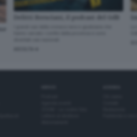
Delitti Bresciani, il podcast del GdB
Im
I grandi casi della cronaca nera e giudiziaria che
La 
one
hanno varcato i confini della provincia e sono
GdB
diventati casi nazionali
SC
ASCOLTA
SERVIZI
AZIENDA
Podcast
Chi siamo
Agenda eventi
Contatti
ZOOM - Le vostre foto
Redazione
Spettacoli
Lettere al direttore
Pubblicità e nec
Abbonamenti