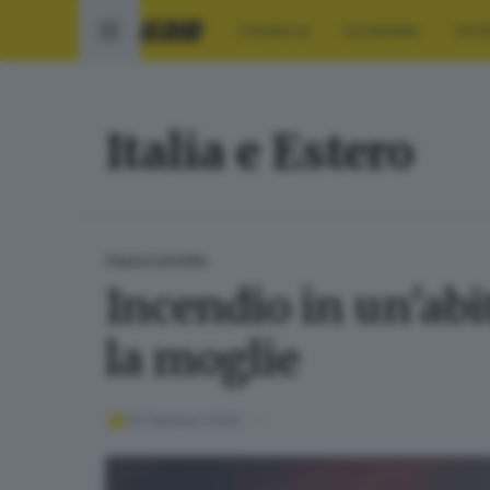
CRONACA
ECONOMIA
SPO
Italia e Estero
ITALIA E ESTERO
Incendio in un'ab
la moglie
04 febbraio 2026