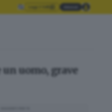
Leggi il GdB
Abbonati
e un uomo, grave
SUGGERITI PER TE