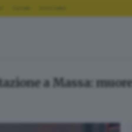
RT
CULTURA
FOTO E VIDEO
itazione a Massa: muor