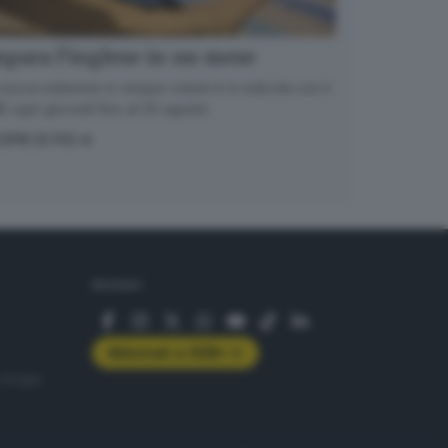
para l’inglese in un mese
nuova edizione in cinque volumi è in edicola con il
 ogni giovedì fino al 20 agosto
OPRI DI PIÙ
SEGUICI
Abbonati a GDB+
rologie