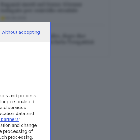
Ragazzi morti nel fosso: 63enne
indagato per omicidio stradale
06.08.2026
 without accepting
Investita in bici ad Adro, dopo due
settimane muore Michela Tengattini
06.08.2026
okies and process
 for personalised
and services
cation data and
 partners
’
mation and change
e processing of
such processing.