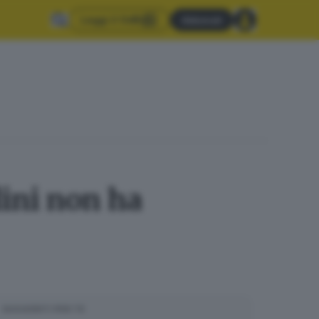
Leggi il GdB
Abbonati
lini non ha
SUGGERITI PER TE