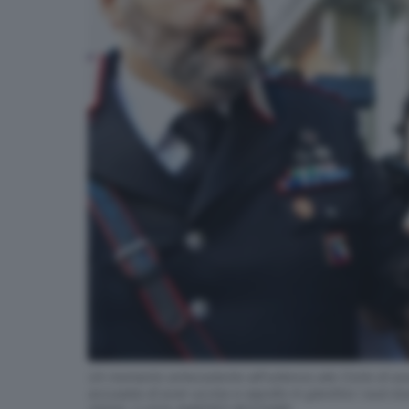
Un momento antecedente alll’udienza alla Corte di assi
accusata di aver ucciso e sepolto in giardino i suoi du