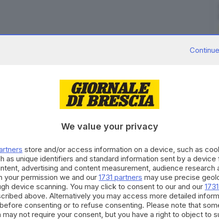
Continue
n ha un disturbo psichiatrico chiaramente
mentali chiare organicamente definite". Lo ha detto
della Procura di Parma, sentito nel processo alla
We value your privacy
eonati. Rispondendo alla domande del procuratore
e Chiara Petrolini, fatte alcune premesse, "non ha un
artners
store and/or access information on a device, such as co
h as unique identifiers and standard information sent by a device
ra lo psichiatra "ha piena capacità di intendere e
ontent, advertising and content measurement, audience research 
 di stare in giudizio". Sul tema è in corso una
h your permission we and our
1731 partners
may use precise geolo
ough device scanning. You may click to consent to our and our
1731
cribed above. Alternatively you may access more detailed infor
before consenting or to refuse consenting. Please note that som
RIPRODUZIONE RISERVATA © GIORNALE DI BRESCIA
 may not require your consent, but you have a right to object to 