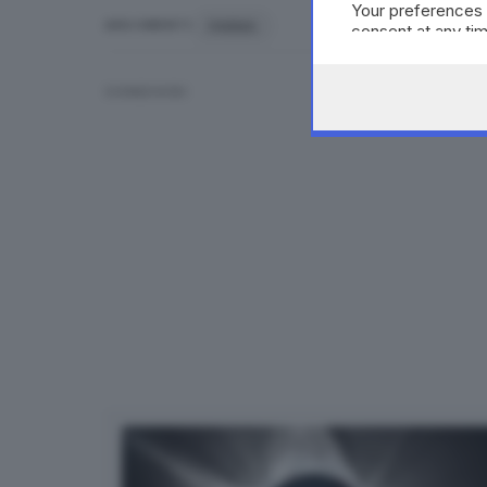
Your preferences 
PARMA
ARGOMENTI
consent at any tim
the webpage.
CONDIVIDI