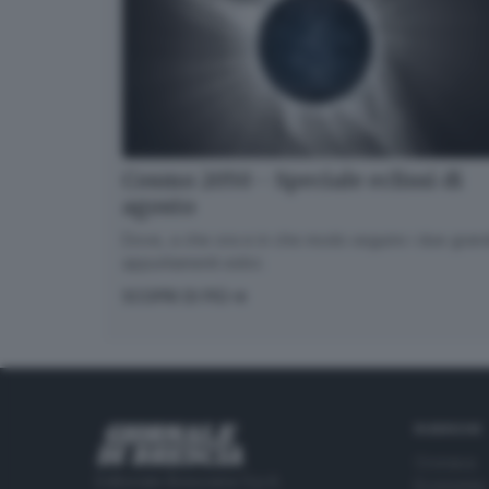
Cosmo 2050 - Speciale eclissi di
agosto
Dove, a che ora e in che modo seguire i due gran
appuntamenti estivi.
SCOPRI DI PIÙ
RUBRICHE
Cronaca
Editoriale Bresciana S.p.A.
Economia