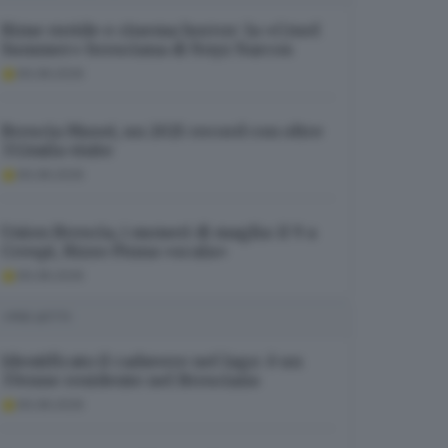
Rime ruvide e cinema horror: la «Cruel
Summer» bresciana di Noyz Narcos
06.08.2026
Brescia Musei, un 2025 record con oltre
332mila visite
06.08.2026
Union Brescia, i numeri di maglia: il 9 a
Crespi, Rizzo Pinna «scala»
06.08.2026
I PIÙ LETTI
Identificato il cadavere nel lago: è un
37enne residente nel Bresciano
06.08.2026