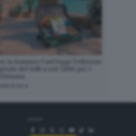
n la Summer Card leggi l’edizione
gitale del GdB a soli 5,99€ per 1
ettimana
OPRI DI PIÙ
SEGUICI