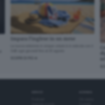
Impara l’inglese in un mese
La nuova edizione in cinque volumi è in edicola con il
Co
GdB ogni giovedì fino al 20 agosto
di
di
s
SCOPRI DI PIÙ
SC
SERVIZI
AZIENDA
Podcast
Chi siamo
Agenda eventi
Contatti