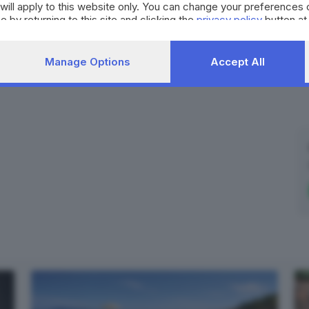
will apply to this website only. You can change your preferences 
e by returning to this site and clicking the
privacy policy
button at
Manage Options
Accept All