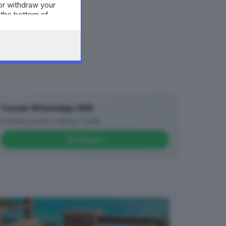
or withdraw your
 the bottom of
Canale WhatsApp GDB
Breaking news in tempo reale
Seguici