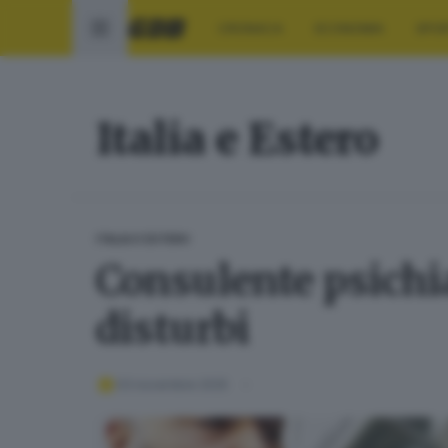
CRONACA
ECONOMIA
SPO
Italia e Estero
ITALIA E ESTERO
Consulente psichi
disturbi
03 novembre 2025