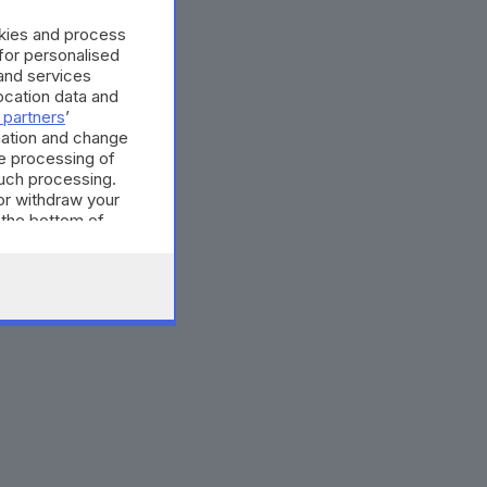
okies and process
 for personalised
and services
cation data and
 partners
’
mation and change
e processing of
such processing.
or withdraw your
 the bottom of