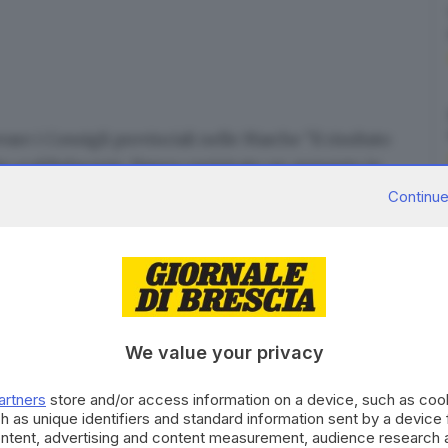
re i Consigli provinciali nelle Marche "il risultato
tato soddisfacente. Hanno registrato un aumento in
nza nei rispettivi consigli". Lo ha detto il
Continue
i risultati delle ultime votazioni provinciali. "Se si
centrodestra - ha aggiunto - avrebbe vinto su quattro
metico molto importante". "Era assolutamente
 fa, - ha sottolineato Acquaroli - significa che
munque ha comportato un riequilibrio degli assetti
We value your privacy
icuramente soddisfare - ha commentato ancora
turo tutto sarà semplice, legare ad esempio questo
artners
store and/or access information on a device, such as co
turo. Ogni elezione è una partita a sé stante, - ha
h as unique identifiers and standard information sent by a device
li obiettivi da raggiungere per le nostre comunità,
ontent, advertising and content measurement, audience research 