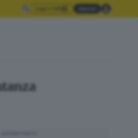
Leggi il GdB
Abbonati
ntanza
SUGGERITI PER TE