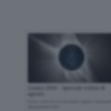
Cosmo 2050 - Speciale eclissi di
agosto
Dove, a che ora e in che modo seguire i due gran
appuntamenti estivi.