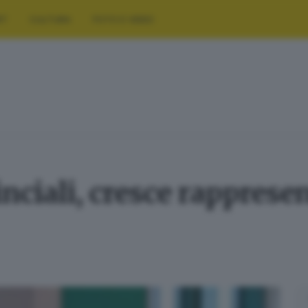
RT
CULTURA
FOTO E VIDEO
nciali, cresce rapprese