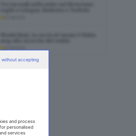
Tre incendi nella notte nel Bresciano:
roghi a Cologne, Botticino e Torbole
07.08.2026
Montichiari, la caccia al varano è finita:
stop alle ricerche del rettile
07.08.2026
 without accepting
okies and process
 for personalised
and services