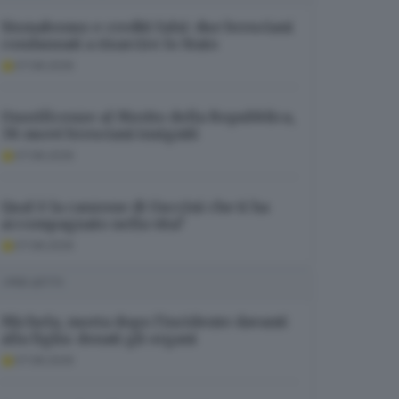
Sismabonus e crediti falsi: due bresciani
condannati a risarcire lo Stato
07.08.2026
Onorificenze al Merito della Repubblica,
38 nuovi bresciani insigniti
07.08.2026
Qual è la canzone di Guccini che ti ha
accompagnato nella vita?
07.08.2026
I PIÙ LETTI
Michela, morta dopo l’incidente davanti
alla figlia: donati gli organi
07.08.2026