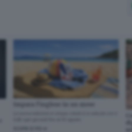
Impara l’inglese in un mese
La nuova edizione in cinque volumi è in edicola con il
Co
GdB ogni giovedì fino al 20 agosto
di
di
s
SCOPRI DI PIÙ