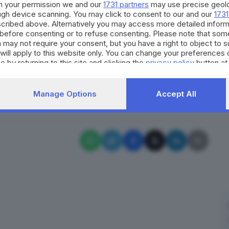
h your permission we and our
1731 partners
may use precise geolo
a visione, cercando di rimettere le Marche, i
ough device scanning. You may click to consent to our and our
1731
se". "Questo credo che sia solo uno stimolo, - ha
cribed above. Alternatively you may access more detailed infor
before consenting or to refuse consenting. Please note that som
avorare, dall'altra parte bisogna riscontrare che su
 may not require your consent, but you have a right to object to 
mo d'accordo in sintonia con tante amministrazioni
will apply to this website only. You can change your preferences 
per noi una grande gratificazione".
e by returning to this site and clicking the
privacy policy
button at
RIPRODUZIONE RISERVATA © GIORNALE DI BRESCIA
Manage Options
Accept All