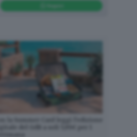
Seguici
n la Summer Card leggi l’edizione
gitale del GdB a soli 5,99€ per 1
ettimana