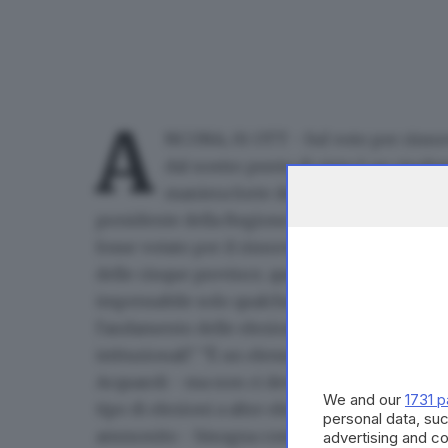
A
NCONA, 01 OTT - Sul voto per rinnova
dal nostro punto di vista è un risul
maniera forte della nostra rappresenta
presidente della Regione Francesco Acquaroli su
fosse votato per il rinnovo dei presidenti il 
delle cinque province, questo è un dato arit
impensabile solo qualche mese fa, qualche anno
l'andamento delle elezioni amministrative co
istituzionali". "È un elemento che ci deve s
Acquaroli - ma non ci deve illudere che in fu
We and our
1731 p
tipo di elezioni a altre elezioni che sono in fu
personal data, suc
ammonito - bisogna continuare a lavorare sug
advertising and c