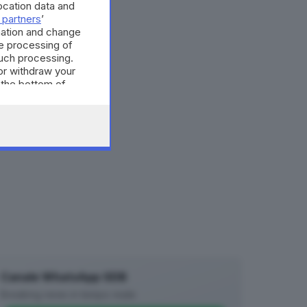
cation data and
 partners
’
mation and change
e processing of
such processing.
or withdraw your
 the bottom of
Canale WhatsApp GDB
Breaking news in tempo reale