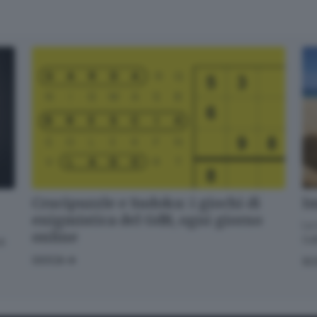
Email*
Quando invii il modulo, controlla la tua inbox per confermare
l'iscrizione
Informativa ai sensi dell’articolo 13 del Regolamento UE
2016/679 o GDPR*
Alla mail registrata verranno inviati periodicamente messaggi di posta
elettronica contenenti le ultime notizie. Potrà interrompere in ogni
momento l'invio seguendo le istruzioni che troverà in ogni
messaggio.
Clicca qui per l'informativa estesa
Crucipuzzle e Sudoku: i giochi di
Im
Accetta ed iscriviti
enigmistica del GdB, ogni giorno
La 
online
GdB
di
GIOCA
SC