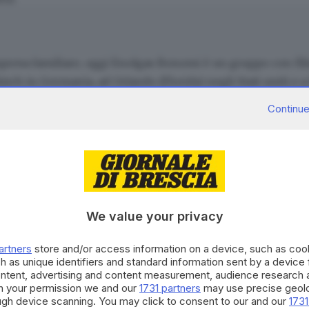
resa familiare, oggi Enolgas Bonomi è un gruppo con filial
rkirch in Germania, ad Orlando (Florida) negli Stati uniti e a
i armadi Rack e strutture metalliche con sede a Sale Maras
Continue
bile, che sta affrontando brillantemente le sfide dei camb
 nuove frontiere per l’artigianato
CONTENUTO PER GLI ABBONATI
We value your privacy
 allinearci alle
esigenze di innovazione nel nostro sett
Continua a l
lvia dell’azienda -, soprattutto in macchinari di ultima g
artners
store and/or access information on a device, such as co
i, la superiore velocità e potenza del motore, un controllo
h as unique identifiers and standard information sent by a device
La nostra community si evolv
ontent, advertising and content measurement, audience research 
ghe senza piombo».
occasioni di partecipazione, 
h your permission we and our
1731 partners
may use precise geolo
gistica – prosegue Silvia Bonomi –,
realizzando un maga
per il territorio. Decidi anch
ough device scanning. You may click to consent to our and our
1731