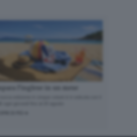
para l’inglese in un mese
nuova edizione in cinque volumi è in edicola con il
 ogni giovedì fino al 20 agosto
OPRI DI PIÙ