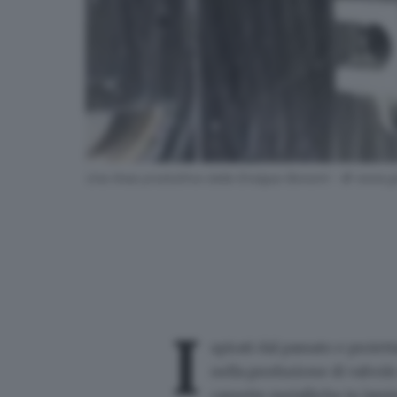
Una linea produttiva della Enolgas Bonomi - © www.gi
I
spirati dal passato e proiett
nella produzione di valvole 
cassette metalliche in lami