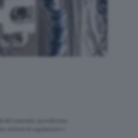
i di Concesio
, specializzata
ate, sistemi di regolazione e