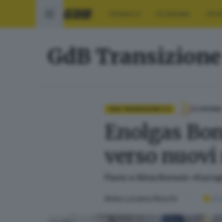
CRONACA
ECONOMIA
SPO
GdB Transizione
GDB TRANSIZIONE 5.0
ECONOMI
Enolgas Bon
verso nuovi
Flavio e Silvia Bonomi: «Il pro
Anita Loriana Ronchi
22 