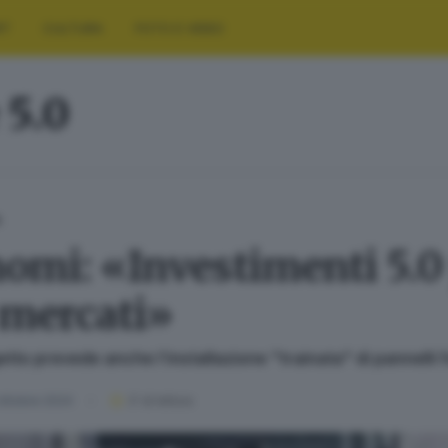
RT
CULTURA
FOTO E VIDEO
 5.0
A
omi: «Investimenti 5.0 
 mercati»
getto prevede anche l’installazione "trainata" di pannelli 
ottobre 2024
3
' di lettura