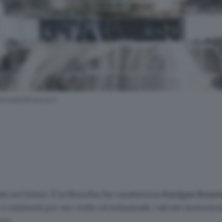
ornaledibrescia.it
ati nel futuro. È la filosofia che caratterizza
Enolgas Bonom
e rubinetti per uso civile ed industriale, valvole motorizz
era.