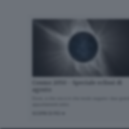
Cosmo 2050 - Speciale eclissi di
agosto
Dove, a che ora e in che modo seguire i due gran
appuntamenti estivi.
SCOPRI DI PIÙ