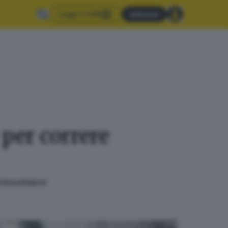
Leggi il GdB
Abbonati
per correre
fotovoltaici»