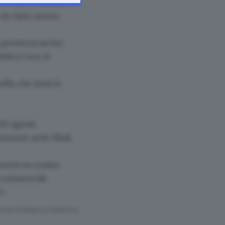
ardo molto ambizioso
n un tasso annuo
a presenza anche
blica Ceca, la
lla, che intuì le
700 agenti
terzisti;
sette filiali
senta un nostro
i commerciali
».
A © GIORNALE DI BRESCIA