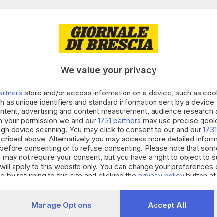
 ha aperto una filiale in Puglia acquisendo Erredi Distrib
zienda con sede a Monopoli che dal 1993 opera con success
ervice servendo le province pugliesi.
e si è ripetuta con lo storico
Gruppo Alimentare Sardo
(ric
sari, dotato di un moderno centro logistico di oltre 12mila 
We value your privacy
a di oltre 50 autocarri in grado di assicurare consegne veloc
artners
store and/or access information on a device, such as co
anno strategiche hanno consentito a Dac di
potenziare la 
h as unique identifiers and standard information sent by a device
ontent, advertising and content measurement, audience research 
 i tempi di consegna e consolidare il ruolo di operatore lead
h your permission we and our
1731 partners
may use precise geolo
ntare.
ough device scanning. You may click to consent to our and our
1731
cribed above. Alternatively you may access more detailed infor
before consenting or to refuse consenting. Please note that som
024-2025, Gruppo Dac
ha superato di poco il miliardo di ric
 may not require your consent, but you have a right to object to 
will apply to this website only. You can change your preferences 
o
: «Un risultato eccellente soprattutto se consideriamo che
e by returning to this site and clicking the
privacy policy
button at
in molti settori – ha confermato il presidente e Ceo Danie
trategia che, in un mercato che vive di aggregazione, ci h
Manage Options
Accept All
e hanno storicità sul territorio e hanno costruito la loro c