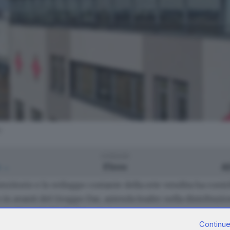
c
comune
o →
Flero
A
territorio e lo sviluppo costante della rete vendita ha cont
o in avanti del Gruppo Dac, azienda leader nella distribuzi
per il canale Ho.Re.Ca.
Continue