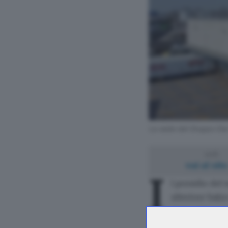
La sede del Gruppo Da
web
vai al sit
I
l presidio del 
ulteriore balz
ristorazione e 
La strategia