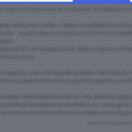
ta è la strada che vogliamo proseguire puntando al tragu
icavi entro il 2029 prevedendo un aumento del fatturato co
ato anche oltre confine: «
Stiamo consolidando la nostr
cuola – in particolare in mercati come la Polonia, la Repub
assi».
data nel 1972 da Giuseppe Scuola, all'epoca ispettore di Bari
del food service.
el Gruppo Dac conta
400 dipendenti diretti e 300 indiretti; 
 flotta in strada di
650 veicoli
tra quelli di proprietà e conto
a sempre dedicata alla forza lavoro: «
Dac Academy
rappre
n presidio di formazione ad alto livello per i nostri agent
tante valorizzazione del nostro ricco catalogo merceologico
RIPRODUZIONE RISERVAT