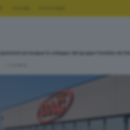
RT
CULTURA
FOTO E VIDEO
cquisizioni prosegue lo sviluppo del gruppo fondato da G
2
' di lettura