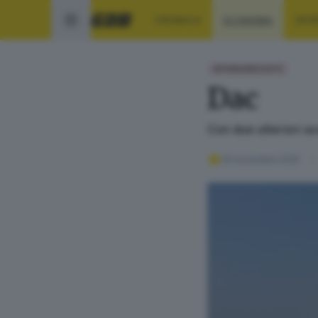
CRONACA
ECONOMIA
SPO
SPONSORIZZATO
Dac
Con due ulteriori a
25 novembre 2025