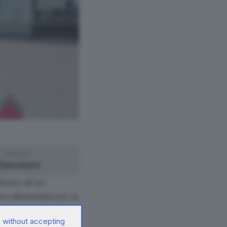
settore
limentare
ribuito ad un
one alimentare per la
 without accepting