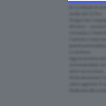
sulle persone. Ques
di 1,5 miliardi di r
medio del 12,7%».
Gruppo Dac è impegn
all’estero
– precisa S
Germania e i Paesi B
L'azienda è stata fon
grandi potenzialità 
La struttura
Oggi la struttura d
monomandatari
; un
attive sul territorio
.
Molta attenzione è d
valore aggiunto. È u
finalizzata alla cos