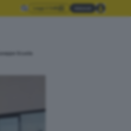
Leggi il GdB
Abbonati
iuseppe Scuola