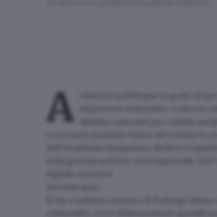
Da Vinci 4.0: lo speciale sull'Accademia Symposium
A
ssistenti multilingue in grado di far
importante matematico. E ancora, ca
attività e ristoranti per i clienti se
Lo scenario prossimo futuro del turismo lo 
dell’
Accademia Symposium
, da dove è riparti
della giornata andrà in onda stasera alle 20.05
digitale terrestre).
Secondo anno
Il Cfp a indirizzo turistico di Rodengo Saiano
consecutivo,
forte della menzione speciale p