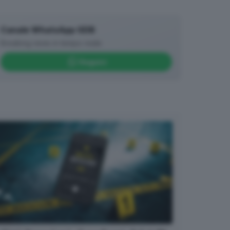
Canale WhatsApp GDB
Breaking news in tempo reale
Seguici