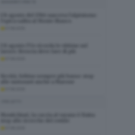
SUGGERITI PER TE
L’8 agosto del 1786 nasceva l’alpinismo:
l’epica salita al Monte Bianco
07.08.2026
L’8 agosto l’Ue ricorda le vittime sul
lavoro: Brescia deve fare di più
07.08.2026
Siccità, Sebino sempre più basso: stop
alle motonavi anche a Marone
07.08.2026
I PIÙ LETTI
Montichiari, la caccia al varano è finita:
stop alle ricerche del rettile
07.08.2026