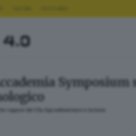
RT
CULTURA
FOTO E VIDEO
’Accademia Symposium si
ologico
ette ragazzi del Cfp Agroalimentare e turismo