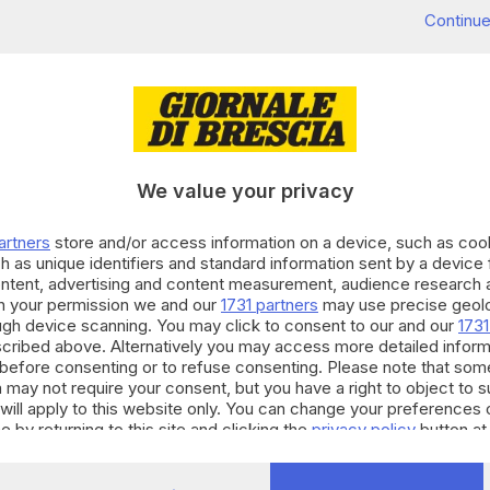
ttato dalle nuove tecnologie nel suo modo di
Continue
 siamo felici che il Da Vinci 4.0
sia uscito dalle scuole
i di studio
. Quando veniamo in scuole come questa ci
lo che stiamo facendo, perché siamo realmente
, significa
«guardare il mondo per quello che è»
, e
We value your privacy
o. «Il mondo del lavoro è cambiato – ricorda
cune mansioni sono sparite, altre sono emerse. Non
artners
store and/or access information on a device, such as co
uzioni basate sulle nuove tecnologie cambiano il
h as unique identifiers and standard information sent by a device
rtante, ma è di più quello che guadagniamo. Non
ontent, advertising and content measurement, audience research 
h your permission we and our
1731 partners
may use precise geolo
ificiale lo farà per me, ma magari nel frattempo io
ough device scanning. You may click to consent to our and our
1731
e, stringendo una relazione più empatica con lui».
cribed above. Alternatively you may access more detailed infor
before consenting or to refuse consenting. Please note that som
 may not require your consent, but you have a right to object to 
tema scelto per la quinta edizione del Da Vinci 4.0 è
will apply to this website only. You can change your preferences 
e by returning to this site and clicking the
privacy policy
button at
noi sono quegli spazi di relazione di comunità -
The FabLab -, dove possiamo vivere le nostre vite,