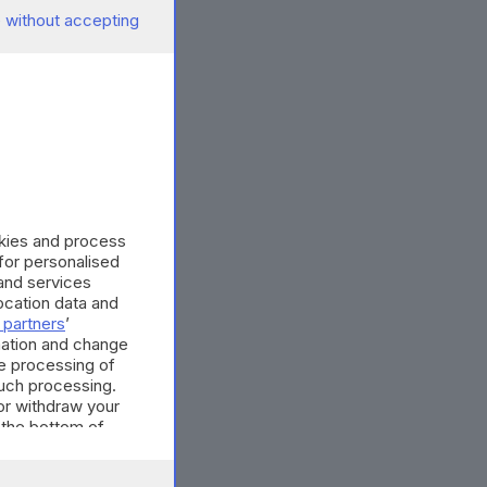
 without accepting
okies and process
 for personalised
and services
cation data and
 partners
’
mation and change
e processing of
such processing.
or withdraw your
 the bottom of