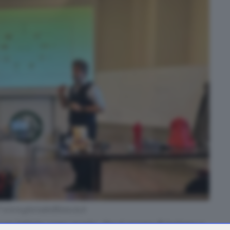
 www.giornaledibrescia.it
un istituto come questo, che si occupa di turismo e