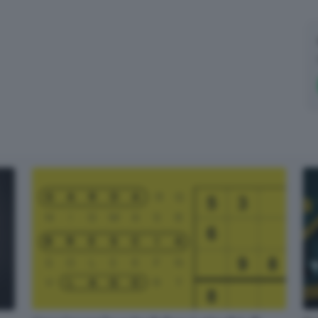
Cosa è successo oggi? A metà pomeriggio facciamo il punto, tra
cronaca e novità del giorno.
Email*
Quando invii il modulo, controlla la tua inbox per confermare
l'iscrizione
Informativa ai sensi dell’articolo 13 del Regolamento
UE 2016/679 o GDPR*
Alla mail registrata verranno inviati periodicamente messaggi di posta
elettronica contenenti le ultime notizie. Potrà interrompere in ogni momento
l'invio seguendo le istruzioni che troverà in ogni messaggio.
Clicca qui per
l'informativa estesa