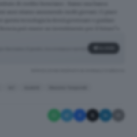
stituto di credito bresciano-. Siamo una banca
timi anni stiamo assumendo molti giovani. Ci piace
oi questa tecnologia la dovrà governare e guidare.
i Brescia può essere un investimento per il futuro?».
Iscriviti
o facciamo il punto, tra cronaca e novità
RIPRODUZIONE RISERVATA © GIORNALE DI BRESCIA
ks1
studenti
Massimo Temporelli
✕