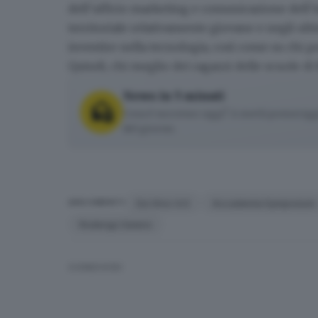
dell’ufficio marketing e comunicazione dell’i
territoriale relativamente giovane e negli ul
investire nella tecnologia, così come su chi p
Quindi, chi meglio dei ragazzi delle scuole d
News in 5 minuti
Cosa è successo oggi? A metà pomeriggi
del giorno.
Da Vinci 4.0
Accademia Symposium
ARGOMENTI
Rodengo Saiano
CONDIVIDI