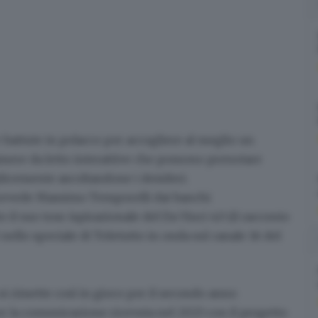
e battute in polacco per accogliere al meglio un
mere da letto interattive che possono prenotare
mplicemente ascoltandone i desideri.
prevede Massimo Temporelli dai banchi
to
il suo tour ispirazionale del Da Vinci 4.0
(il racconto
 nello speciale di Teletutto in onda sul canale 16 del
 si rimette così in gioco per il secondo anno
er la comunicazione ricevuta nel 2023
con il progetto