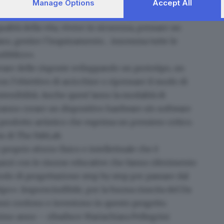
va del Da Vinci 4.0 (organizzato dal Giornale di
Manage Options
Accept All
 Garden), diventa un ottimo modo per esplorare
alità della vita, vivere in sicurezza, pensare un
no, gestire l’inquinamento… insomma tutte le
pubblico».
are delle risposte sviluppando un prototipo, un
n l’obiettivo di arricchire o ripensare il modo di
ostenibilità. Anche quest’anno la modalità di
otranno creare un dispositivo hardware e/o software
rodotto artistico che esprima un pensiero critico.
am di The FabLab.
roprio sforzo fisico e intellettuale che è
gazzi con le risorse educative che fanno riferimento
odo di progettazione step by step per passare dal
tipo». Imprescindibile, per la buona riuscita del Da
anni credono e investono in questo progetto.
rimo anno
– ribadisce Mariachiara Pellegrini