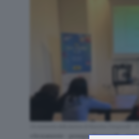
Un momento della lazione di Massimo Temporelli - ©
«Sicuramente - prosegue Temporelli -, anche 