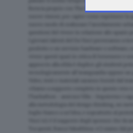
passare il nostro tempo libero, e quindi la pro
Brescia proprio con The FabLab e con Talent
nuove visioni, per capire come esprimere la qu
nuovo modo di realizzare l’arredamento urba
questioni del vivere in relazione allo spazio 
I giovani talenti del Da Vinci
proveranno a trov
prodotto o un servizio hardware o software, co
vivere questi spazi in ottica di benessere e s
approccio alla sfida è duplice: gli studenti p
tecnologicamente all’avanguardia oppure un p
Video, testi e materiali saranno forniti dal te
«Siamo a supporto completo in questo vero e p
l’hackathon - assicura Villa -. Seguiremo i ra
alla metodologia del design thinking, un met
foglio bianco a un’idea, e soprattutto al proto
Vinci 4.0, è il supporto degli sponsor che da 
Tra questi, Banca Valsabbina
: «
Ci siamo dal p