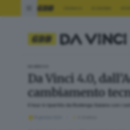
CRONACA
ECONOMIA
SPO
DA VINCI 4.0
Da Vinci 4.0, dall
cambiamento tecn
Il tour è ripartito da Rodengo Saiano con i s
19 gennaio 2024
4
' di lettura