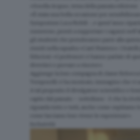
«Sorella Acqua», tema della passata edizione.
«È stata una bella occasione per sensibilizza
Symposium Luca Nobili -, e quest’anno ripar
numeroso, pronti a supportare i ragazzi nell’a
gli studenti che prenderanno parte alla quinta 
riuniti nella squadra «Card Masters».
I fratel
fiduciosi: «I professori ci hanno parlato di q
divertirci e provare a vincere».
Aggiunge la loro compagna di classe
Rebecca
Temporelli ci ha mostrato, immagino che ci sara
A tal proposito il divulgatore scientifico e f
capito dal passato – sottolinea - è che la rivo
riguarda tutto e tutti, anche come ospitiamo 
come facciamo loro vivere le esperienze».
Inclusività