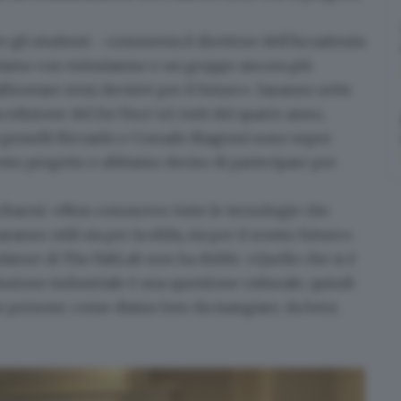
re gli studenti - commenta il direttore dell’Accademia
tiamo con entusiasmo e un gruppo ancora più
ffrontare temi decisivi per il futuro». Saranno sette
edizione del Da Vinci 4.0, tutti del quarto anno,
li gemelli Riccardo e Corrado Biagioni
sono super
uesto progetto e abbiamo deciso di partecipare per
 Baresi
: «Non conoscevo tutte le tecnologie che
nno utili sia per la sfida, sia per il nostro futuro».
ondatore di The FabLab non ha dubbi. «Quello che si è
luzione industriale è una questione culturale, quindi
le persone, come diamo loro da mangiare, da bere,