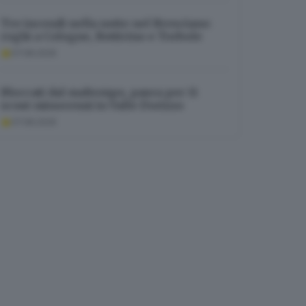
Tre incendi nella notte nel Bresciano:
roghi a Cologne, Botticino e Torbole
07.08.2026
Bloccati dal maltempo, paura per 11
scout minorenni in Valle Dorizzo
07.08.2026