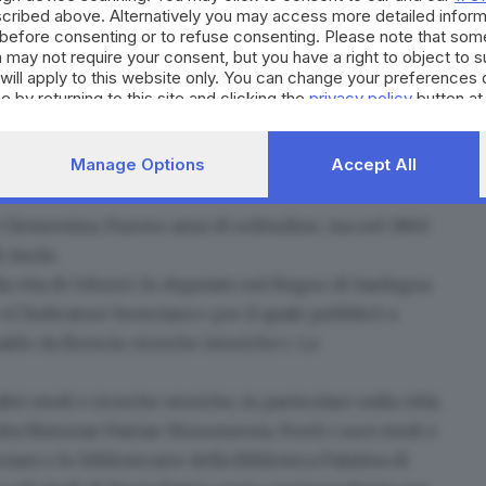
cribed above. Alternatively you may access more detailed infor
before consenting or to refuse consenting. Please note that som
ure Odorici, oltre agli studi e alle catalogazioni,
 may not require your consent, but you have a right to object to 
will apply to this website only. You can change your preferences 
ili di quel tempo. Qualcuno ne decantò il
e by returning to this site and clicking the
privacy policy
button at
 avversò pubblicamente per i suoi «tentennamenti
l fatto che Federico
fu sorvegliato dall'Austria
, che
Manage Options
Accept All
presidenza dell'Ateneo cittadino. Proposta che lo
 Clementina. Furono anni di solitudine, ma nel 1860
 Asola.
a vita di Odorici: fu
deputato nel Regno di Sardegna
 «L'Indicatore bresciano» per il quale pubblicò a
aldo da Brescia: ricerche istoriche». La
tri studi e ricerche storiche, in particolare sulla città,
lta Historiae Patriae Monumenta. Portò i suoi studi e
iani e fu bibliotecario della Biblioteca Palatina di