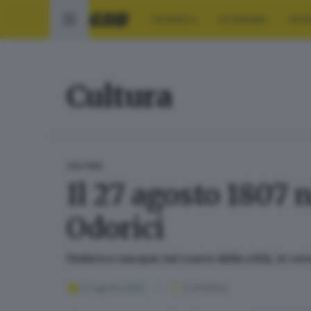
CRONACA
ECONOMIA
SPO
Cultura
CULTURA
Il 27 agosto 1807 
Odorici
Federico nacque nel cuore della città, in cor
27 agosto 2022
3
' di lettura