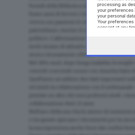
processing as des
Presidi della Biblioteca da Federico Odorici».
your preferences 
Erano anni di fervori e fermenti patriottici e p
your personal data
Your preferences 
viveva con passione le vicende politiche e civ
consent at any tim
patriottismo, mentre il conte Luigi Lechi lo
the webpage.
politici». L'affermazione si scontrò però con i
tentò invano di attirarlo a sé, offrendogli la 
storico fermamente rifiutò.
Nel 1854 morì, dopo lunga malattia, la moglie
convolò a seconde nozze con Annetta Saini di
Quell'anno accaddero due fatti importanti nell
ed iniziò la collaborazione con il settimanale
puntate un altro dei suoi poderosi studi: «Arn
collaborazione durò 21 anni.
Nell'arco della sua vita fu autore di numerosi al
e tra queste spiccano i documenti per la racco
la sua esperienza anche fuori dai confini bresc