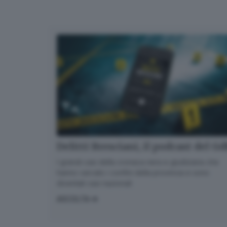
Delitti Bresciani, il podcast del G
I grandi casi della cronaca nera e giudiziaria che
hanno varcato i confini della provincia e sono
diventati casi nazionali
ASCOLTA