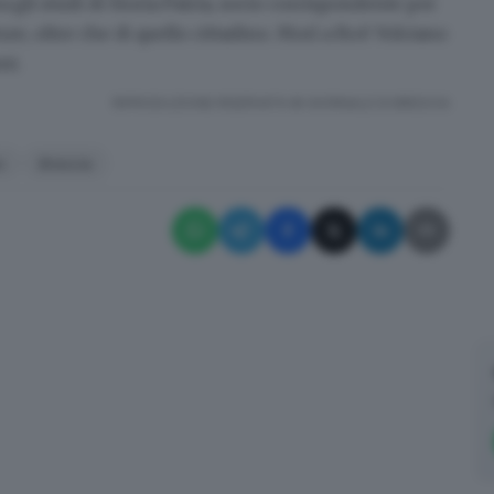
li studi di Storia Patria, socio corrispondente per
ze, oltre che di quello cittadino. Morì a Roè Volciano
ni.
RIPRODUZIONE RISERVATA © GIORNALE DI BRESCIA
o
Brescia