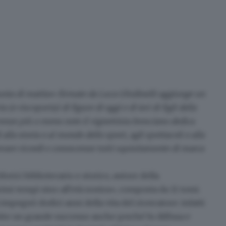
nta di matita» firmate da Luca Ghidinelli
aggiunge un
 (o riscoperta) di figure di oggi e di ieri di figli della
renze più o meno note il vignettista bresciano dedica
alla storia o al mondo dello sport, agli spettacoli o alla
novare ricordi e conoscenze tutti squisitamente di marca
dorici
bibliotecario e storico, autore della
mi tempi sino all'età nostra», composta da 11 tomi.
 impegnò dodici anni della vita del ricercatore: infatti
ubito un grande successo anche perché fu diffusa e