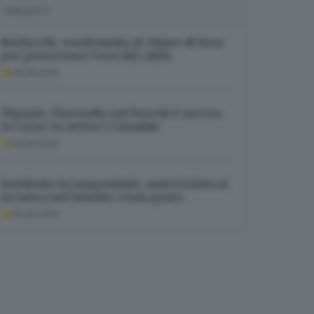
I PIÙ LETTI
Berlucchi, vendemmia al chiaro di luna
per preservare l’uva dal caldo
08.08.2026
Tignale, l’incendio nei boschi è ancora
in corso: in arrivo i Canadair
08.08.2026
Incidente in tangenziale, motociclista si
incastra nel lunotto: resta grave
08.08.2026