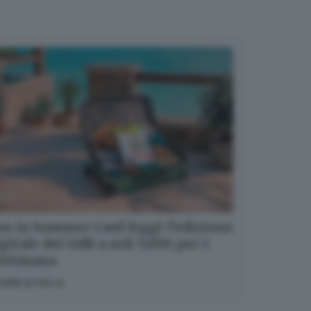
n la Summer Card leggi l’edizione
gitale del GdB a soli 5,99€ per 1
ettimana
OPRI DI PIÙ