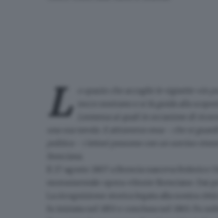
L
o spazio che accoglie le vignette
«in pu
tocco nostrano e si fa guida alla scoperta
Leonessa ai quali in occasione di ricor
una sua tavola. E attraverso essa - che si guardi 
politica - i lettori possono con un sorriso rin
bresciana.
Il 27 agosto 1807
a Brescia nasceva
Federico O
monumentale opera «Storie Bresciane. Dai pri
La ricognizione storica legata alla nostra città
fu iniziata nel 1853 e conclusa nel 1865. Fu s