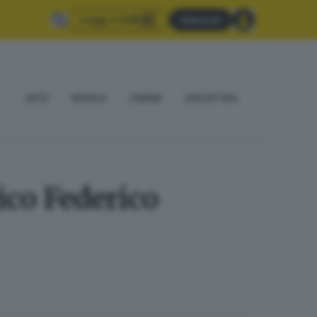
Leggi il GdB
Abbonati
ARTE
MUSICA
CINEMA
DIALÈKTIKA
rico Federico