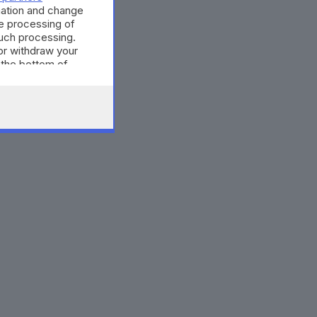
mation and change
e processing of
such processing.
or withdraw your
 the bottom of