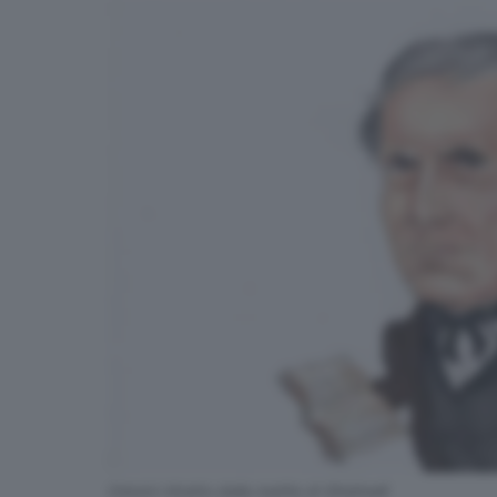
Odorici ritratto dalla matita di Ghidinelli