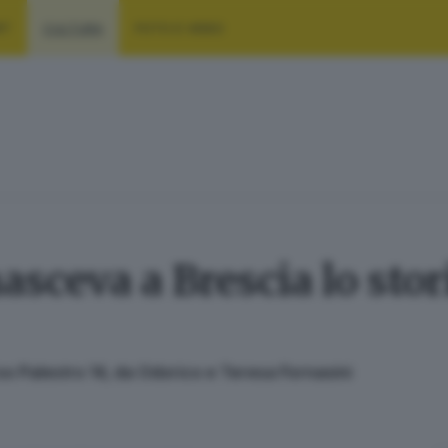
RT
CULTURA
FOTO E VIDEO
nasceva a Brescia lo sto
so Palestro 14, da Odorico e Teresa Fornasini