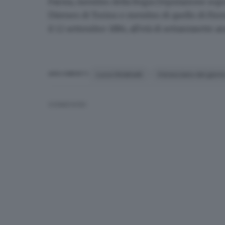
Parma, membro della Regia Deputazione sopra g
l'Ateneo di Torino e membro di quello di Firen
il 12 settembre 1884, all'età di settantasette an
Luca Ghidinelli
Il bresciano del giorn
ARGOMENTI
CONDIVIDI