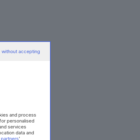
 without accepting
okies and process
 for personalised
and services
cation data and
 partners
’