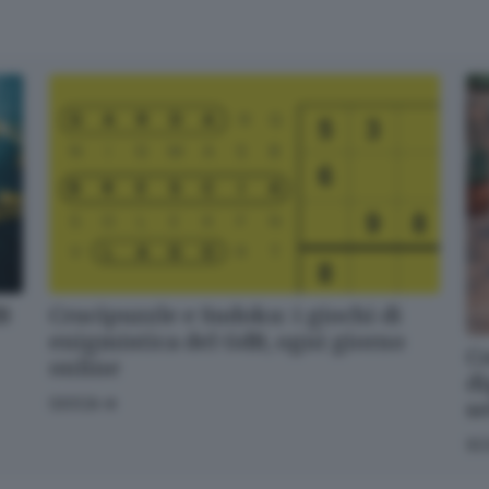
dB
Crucipuzzle e Sudoku: i giochi di
enigmistica del GdB, ogni giorno
Co
online
di
GIOCA
s
SC