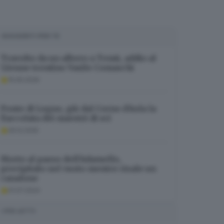
SUGGERITI PER TE
Travolto da un albero a Temù, addio al
52enne trentino Vasile Comaschi
15.05.2026
Ponte di Legno, giù dal Corno d’Aola la
fiaccolata dei maestri di sci
29.12.2025
Morto al passo dell'Adamello,
precipitato nel vuoto mentre risale un
canalone
01.07.2024
I PIÙ LETTI