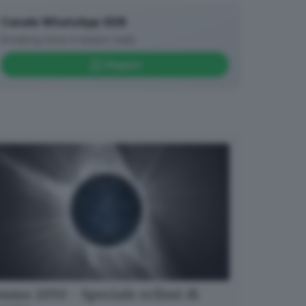
Canale WhatsApp GDB
Breaking news in tempo reale
Seguici
smo 2050 - Speciale eclissi di