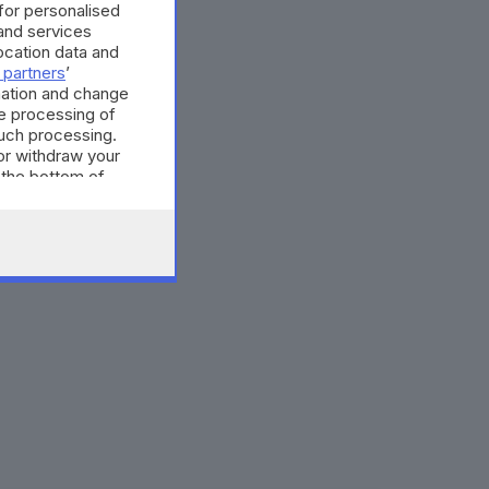
 for personalised
and services
cation data and
 partners
’
mation and change
e processing of
such processing.
or withdraw your
 the bottom of