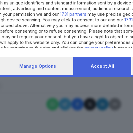
h as unique identifiers and standard information sent by a device
uando una delle piante
, non si sa se quella su cui
ontent, advertising and content measurement, audience research 
 ha travolto
.
h your permission we and our
1731 partners
may use precise geolo
a, cosa che ha creato non poche difficoltà per
ough device scanning. You may click to consent to our and our
1731
cribed above. Alternatively you may access more detailed infor
 posto anche l'intervento degli addetti del Soccorso
before consenting or to refuse consenting. Please note that som
ecuperare il corpo della vittima.
Al momento non è
 may not require your consent, but you have a right to object to 
will apply to this website only. You can change your preferences 
o aggiornamenti della notizia.
e by returning to this site and clicking the
privacy policy
button at
di vento e di maltempo si sia deciso di operare
Manage Options
Accept All
RIPRODUZIONE RISERVATA © GIORNALE DI BRESCIA