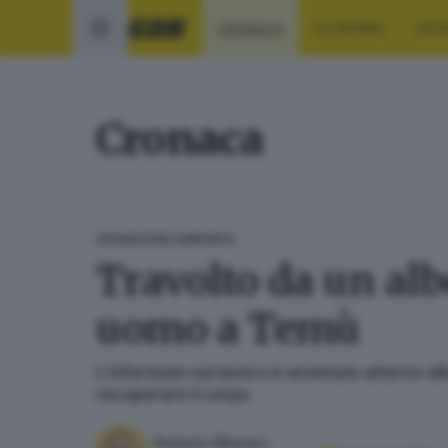
CRONACA
ECONOMIA
SPO
Cronaca
CRONACA
VALCAMONICA
Travolto da un alb
uomo a Temù
L’infortunio sul lavoro è avvenuto attorno all
recuperare il corpo
Roberto Manieri