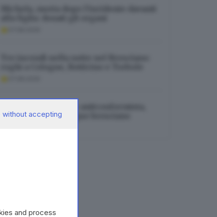
Michela, morta dopo l’incidente davanti
alla figlia: donati gli organi
07.08.2026
Tre incendi nella notte nel Bresciano:
roghi a Cologne, Botticino e Torbole
07.08.2026
Saluta Gut, sciatrice anticonformista,
 without accepting
vincente e con sangue bresciano
07.08.2026
okies and process