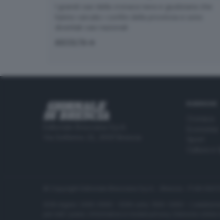
I grandi casi della cronaca nera e giudiziaria che
hanno varcato i confini della provincia e sono
diventati casi nazionali
ASCOLTA
RUBRICHE
Cronaca
Editoriale Bresciana S.p.A.
Economia
Via Solferino 22, 25121 Brescia
Sport
Cultura e 
© Copyright Editoriale Bresciana S.p.A. - Brescia - P.IVA 00
ISSN digital: 2499-099X - ISSN carta: 1590-346X - L'adattamen
per tutti i paesi. Informative e moduli privacy. Edizione onlin