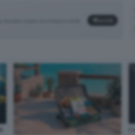
Iscriviti
facciamo il punto, tra cronaca e novità
✕
Cosa è successo oggi? A metà pomeriggio facciamo il punto, tra
dB
Co
cronaca e novità del giorno.