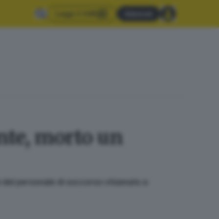
Leggi il GdB
Abbonati
ante, morto un
vità del personale di soccorso chiamato a