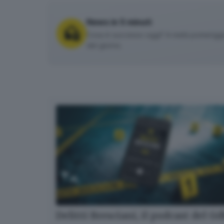
News in 5 minuti
Cosa è successo oggi? A metà pomeriggio 
del giorno.
Delitti Bresciani, il podcast del G