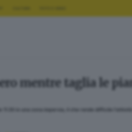
RT
CULTURA
FOTO E VIDEO
ero mentre taglia le pi
e 11.30 in una zona impervia, il che rende difficile l’atti