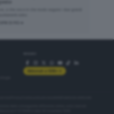
gosto
e, a che ora e in che modo seguire i due grandi
untamenti estivi.
OPRI DI PIÙ
SEGUICI
Abbonati a GDB+
rologie
servizio
Privacy
Cookie policy
Accessibilità
Pubblicità elettorale
nzione della conseguente diffusione online, sono riservati
di Brescia al n° 07/1948 in data 30 novembre 1948.