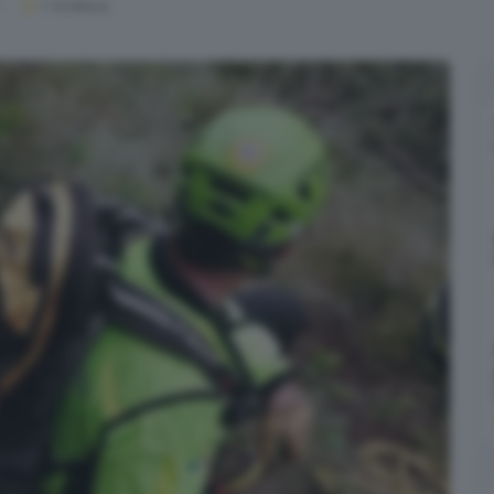
1
' di lettura