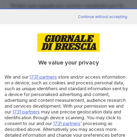
Ticket non pagati per errore: sanatoria per le
multe di 6mila bresciani
Continue without accepting
23.12.2025
Vocabolario della sanità: da Ats a Asl, bresciani
rimandati sulle sigle
05.03.2026
We value your privacy
Sanità, «sistema Brescia» ai vertici delle
classifiche Agenas
We and our
1731 partners
store and/or access information
18.03.2026
on a device, such as cookies and process personal data,
such as unique identifiers and standard information sent by
a device for personalised advertising and content,
advertising and content measurement, audience research
and services development. With your permission we and
our
1731 partners
may use precise geolocation data and
News in 5 minuti
identification through device scanning. You may click to
consent to our and our
1731 partners
’ processing as
Cosa è successo oggi? A metà pomeriggio
described above. Alternatively you may access more
facciamo il punto, tra cronaca e novità del
detailed information and change your preferences before