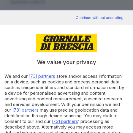
SUGGERITI PER TE
Cancer Center: anche la Poliambulanza mira al
Continue without accepting
riconoscimento
03.02.2026
Ex torre Tintoretto, Loggia e Redo provano a
«salvare» i 270 alloggi
16.12.2025
We value your privacy
Basket, serie C: sorridono Ospitaletto,
We and our
1731 partners
store and/or access information
Mazzano e Verolanuova
on a device, such as cookies and process personal data,
such as unique identifiers and standard information sent by
13.12.2025
a device for personalised advertising and content,
advertising and content measurement, audience research
and services development. With your permission we and
our
1731 partners
may use precise geolocation data and
identification through device scanning. You may click to
consent to our and our
1731 partners
’ processing as
News in 5 minuti
described above. Alternatively you may access more
Cosa è successo oggi? A metà pomeriggio
detailed information and change your preferences before