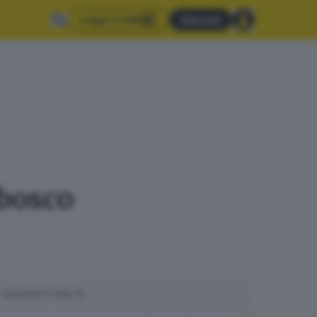
Leggi il GdB
Abbonati
 bosco
SUGGERITI PER TE