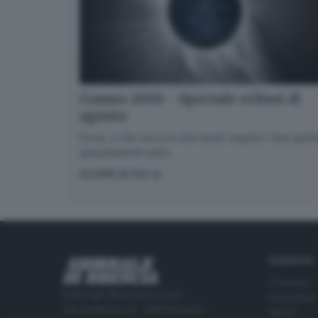
Cosmo 2050 - Speciale eclissi di
agosto
Dove, a che ora e in che modo seguire i due gran
appuntamenti estivi.
SCOPRI DI PIÙ
RUBRICHE
Cronaca
Editoriale Bresciana S.p.A.
Economia
Via Solferino 22, 25121 Brescia
Sport