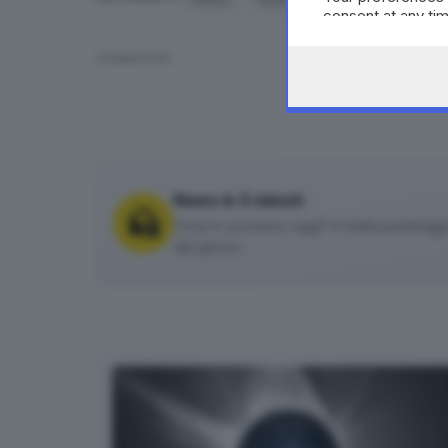
consent at any tim
the webpage.
CONDIVIDI
News in 5 minuti
Cosa è successo oggi? A metà pomeriggio 
del giorno.