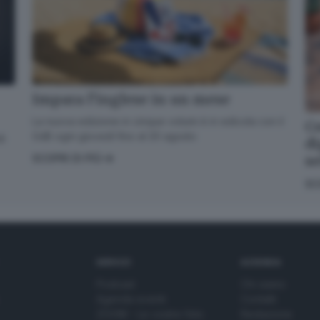
Cosa è successo oggi? A metà pomeriggio facciamo il punto, tra
cronaca e novità del giorno.
Impara l’inglese in un mese
La nuova edizione in cinque volumi è in edicola con il
Email*
Co
GdB ogni giovedì fino al 20 agosto
di
di
s
SCOPRI DI PIÙ
Quando invii il modulo, controlla la tua inbox per confermare
SC
l'iscrizione
Informativa ai sensi dell’articolo 13 del Regolamento UE
2016/679 o GDPR*
SERVIZI
AZIENDA
Alla mail registrata verranno inviati periodicamente messaggi di posta
Podcast
Chi siamo
elettronica contenenti le ultime notizie. Potrà interrompere in ogni
momento l'invio seguendo le istruzioni che troverà in ogni
Agenda eventi
Contatti
messaggio.
Clicca qui per l'informativa estesa
ZOOM - Le vostre foto
Redazione