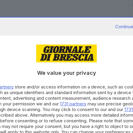
Continue
enza vita nei boschi
nei pressi di via Laverino
vedendolo rincasare hanno lanciato l’allarme. Sul
 i vigili del fuoco anche un’auto medica,
che l’intervento dell’elisoccorso.
We value your privacy
a legna dal terreno di proprietà, quando per cause
artners
store and/or access information on a device, such as co
o dal trattore
. Una caduta che gli è costata la vita. Con
h as unique identifiers and standard information sent by a device
otizie del congiunto, ha lanciato l’allarme. Purtroppo
ontent, advertising and content measurement, audience research 
h your permission we and our
1731 partners
may use precise geolo
ough device scanning. You may click to consent to our and our
1731
cribed above. Alternatively you may access more detailed infor
RIPRODUZIONE RISERVATA © GIORNALE DI BRESCIA
before consenting or to refuse consenting. Please note that som
 may not require your consent, but you have a right to object to 
will apply to this website only. You can change your preferences 