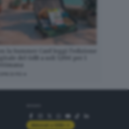
n la Summer Card leggi l’edizione
gitale del GdB a soli 5,99€ per 1
ettimana
OPRI DI PIÙ
SEGUICI
Abbonati a GDB+