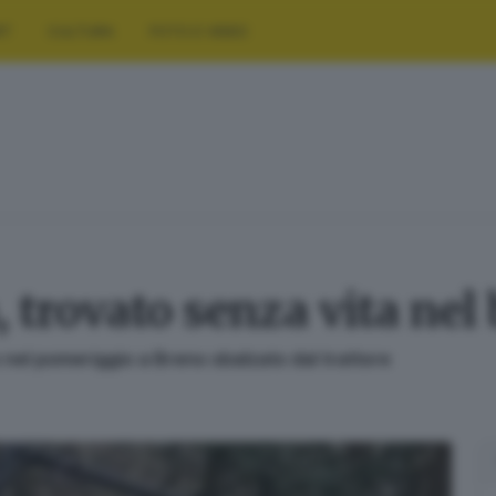
RT
CULTURA
FOTO E VIDEO
, trovato senza vita nel
 nel pomeriggio a Breno sbalzato dal trattore