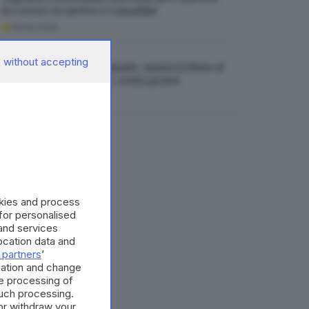
in corso: in arrivo i Canadair
08.08.2026
 without accepting
Incidente in tangenziale, motociclista si
incastra nel lunotto: resta grave
08.08.2026
okies and process
 for personalised
and services
cation data and
 partners
’
mation and change
e processing of
such processing.
or withdraw your