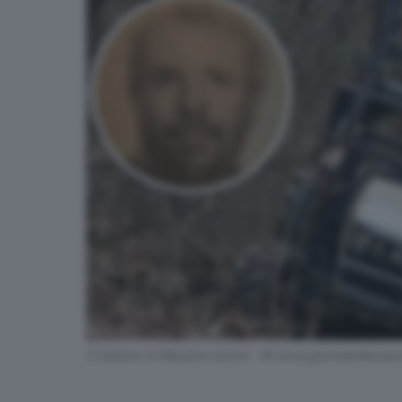
Il trattore di Maurizio Ducoli - © www.giornaledibresci