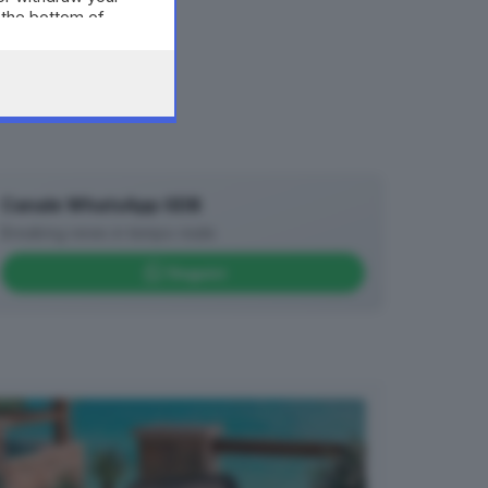
 the bottom of
Canale WhatsApp GDB
Breaking news in tempo reale
Seguici