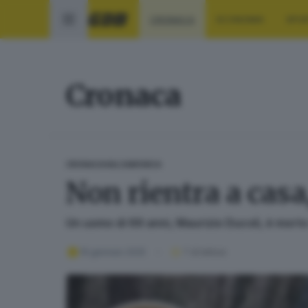
CRONACA
ECONOMIA
SPO
Cronaca
CRONACA
VALCAMONICA
Non rientra a casa
Un uomo di 69 anni, Maurizio Ducoli, è morto
16 gennaio 2025
1
' di lettura