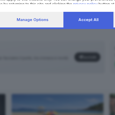
e by returning to this site and clicking the
privacy policy
button at
Manage Options
Accept All
Iscriviti
facciamo il punto, tra cronaca e novità
✕