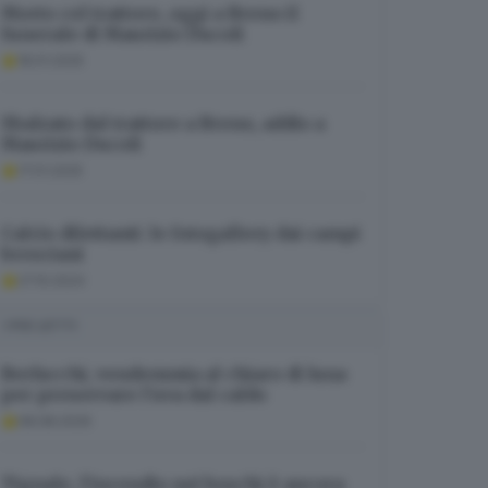
Morto col trattore, oggi a Breno il
funerale di Maurizio Ducoli
18.01.2025
Sbalzato dal trattore a Breno, addio a
Maurizio Ducoli
17.01.2025
Calcio dilettanti: le fotogallery dai campi
bresciani
27.10.2024
I PIÙ LETTI
Berlucchi, vendemmia al chiaro di luna
per preservare l’uva dal caldo
08.08.2026
Tignale, l’incendio nei boschi è ancora