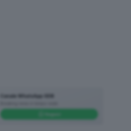
Canale WhatsApp GDB
Breaking news in tempo reale
Seguici