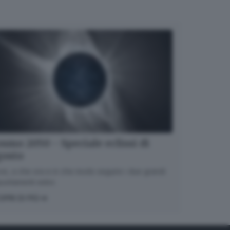
smo 2050 - Speciale eclissi di
gosto
e, a che ora e in che modo seguire i due grandi
untamenti estivi.
OPRI DI PIÙ