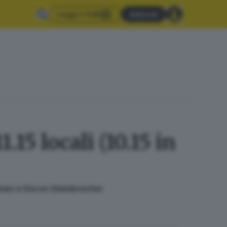
Leggi il GdB
Abbonati
1.15 locali (10.15 in
amari e Doron Steinbrecher