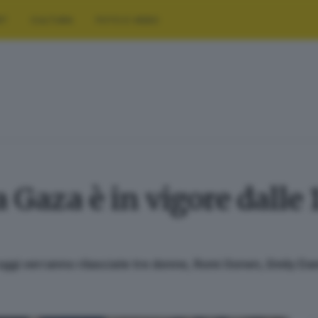
RT
CULTURA
FOTO E VIDEO
a Gaza è in vigore dalle 1
 oggi verranno rilasciate tre donne, Romi Gonen, Emily D