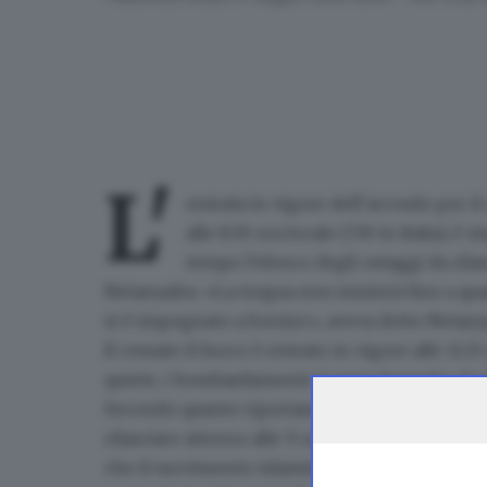
L'
entrata in vigore dell’accordo per il
alle 8.30 ora locale (7.30 in Italia), 
tempo l'elenco degli ostaggi da rila
Netanyahu: «La tregua non inizierà fino a qua
si è impegnato a fornire», aveva detto Netan
Il cessate il fuoco è entrato in vigore alle
11.15
quiete, i bombardamenti si sono fermati», lo ri
Secondo quanto riportano alcuni media israe
rilasciare
attorno alle 9 ora italiana. Un funzi
che il movimento islamista
ha consegnato l'e