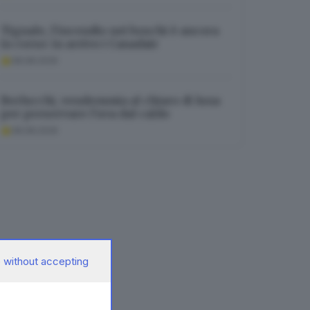
Tignale, l’incendio nei boschi è ancora
in corso: in arrivo i Canadair
08.08.2026
Berlucchi, vendemmia al chiaro di luna
per preservare l’uva dal caldo
08.08.2026
 without accepting