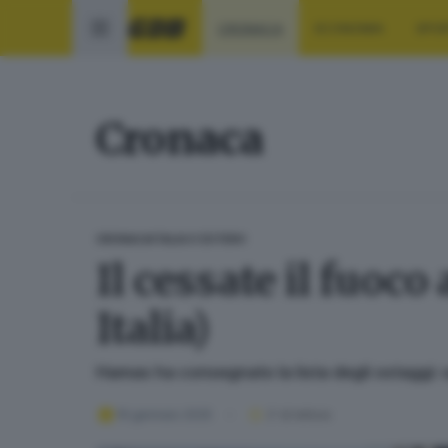
CRONACA
ECONOMIA
SPO
Cronaca
CRONACA
ITALIA E ESTERO
Il cessate il fuoco 
Italia)
Hamas ha consegnato la lista degli ostaggi:
19 gennaio 2025
2
' di lettura