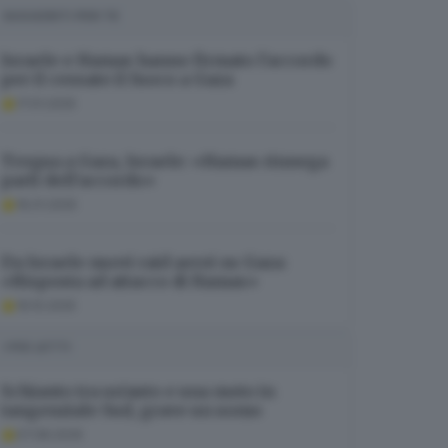
SUGGERITI PER TE
Israele e Hamas hanno firmato l’accordo
per il cessate il fuoco a Gaza
17.01.2025
Tregua a Gaza, Israele: «Hamas rinnega
parti dell'accordo»
16.01.2025
Da Israele nuovi raid aerei su Gaza:
«Risposta ad attacco di Hamas»
19.10.2025
I PIÙ LETTI
Schianto tra un’auto e una moto in
tangenziale Sud, grave un uomo
07.08.2026