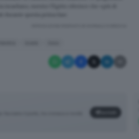
ia israeliano, mentre l'Egitto riferisce che «più di
ati durante questa prima fase.
RIPRODUZIONE RISERVATA © GIORNALE DI BRESCIA
alestina
Israele
Gaza
Iscriviti
facciamo il punto, tra cronaca e novità