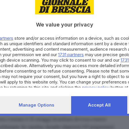
i Gonen (24 anni), Emily Damari (28 anni) e
s of Israel.
We value your privacy
asefire in Gaza started 2 minutes ago.
artners
store and/or access information on a device, such as co
h as unique identifiers and standard information sent by a device
ontent, advertising and content measurement, audience research 
5
h your permission we and our
1731 partners
may use precise geolo
raeliane hanno continuato a colpire nell’area di Gaza:
ough device scanning. You may click to consent to our and our
1731
one dell’accordo, infatti, era stato condizionato alla
cribed above. Alternatively you may access more detailed infor
before consenting or to refuse consenting. Please note that som
che, secondo i termini dell'intesa raggiunta con la
 may not require your consent, but you have a right to object to 
rebbe dovuto essere
consegnato 24 ore prima del
will apply to this website only. You can change your preferences 
e by returning to this site and clicking the
privacy policy
button at
no rispetto all'accordo di cessate il fuoco con
itardo nella comunicazione della lista degli ostaggi
e dell'intesa.
Manage Options
Accept All
vono cessare e 33 ostaggi israeliani devono essere
 settimane
. In cambio, Israele rilascerà 737 prigionieri