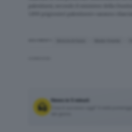
palestinesi, secondo il ministero della Giustiz
1.890 prigionieri palestinesi» saranno rilasci
Striscia di Gaza
Medio Oriente
P
ARGOMENTI
CONDIVIDI
News in 5 minuti
Cosa è successo oggi? A metà pomeriggio 
del giorno.