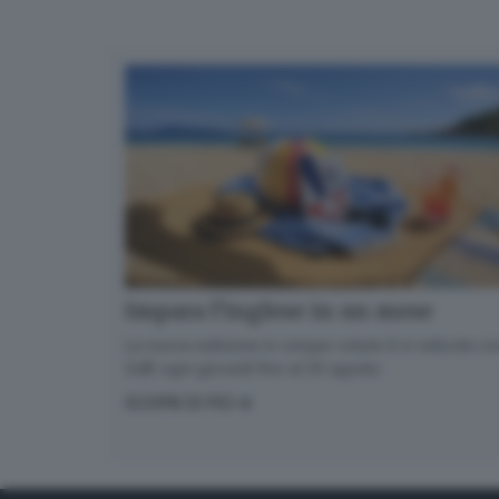
Impara l’inglese in un mese
La nuova edizione in cinque volumi è in edicola con
GdB ogni giovedì fino al 20 agosto
SCOPRI DI PIÙ