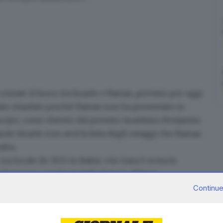
 cessate il fuoco tra Israele e Hamas, previsto per oggi
è stato ritardato perché Hamas
non ha presentato in
sciare
,
come chiesto dal premier israeliano Benjamin
ndo Israele non avrà la lista degli ostaggi che Hamas
yahu.
 ora locale
(le 10.15 in Italia). «Su Gaza è scesa la
feriscono residenti della Striscia all'Ansa.
liani, Hamas
ha consegnato la lista degli ostaggi da
Continue
onario israeliano citato dai media, ha poi confermato
lenco ai mediatori
. Hamas ha dichiarato in un