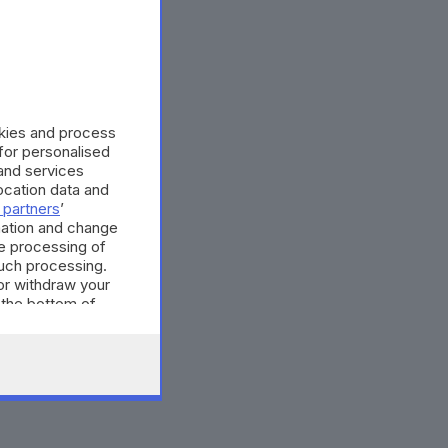
okies and process
 for personalised
and services
cation data and
 partners
’
mation and change
e processing of
such processing.
or withdraw your
 the bottom of